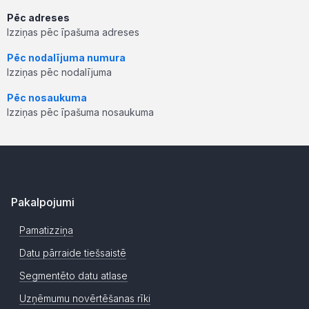
Pēc adreses
Izziņas pēc īpašuma adreses
Pēc nodalījuma numura
Izziņas pēc nodalījuma
Pēc nosaukuma
Izziņas pēc īpašuma nosaukuma
Pakalpojumi
Pamatizziņa
Datu pārraide tiešsaistē
Segmentēto datu atlase
Uzņēmumu novērtēšanas rīki