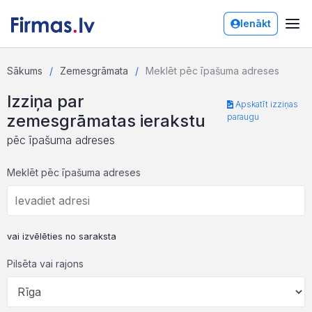
Ienākt
Sākums
Zemesgrāmata
Meklēt pēc īpašuma adreses
Izziņa par
Apskatīt izziņas
zemesgrāmatas ierakstu
paraugu
pēc īpašuma adreses
Meklēt pēc īpašuma adreses
vai izvēlēties no saraksta
Pilsēta vai rajons