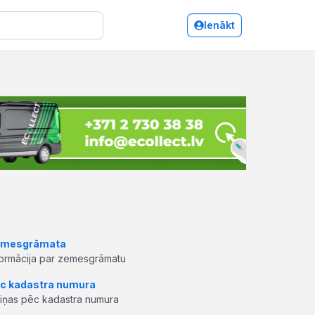
Ienākt
mesgrāmata
formācija par zemesgrāmatu
c kadastra numura
ziņas pēc kadastra numura