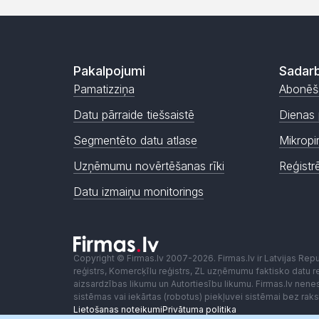
Pakalpojumi
Sadarb
Pamatizziņa
Abonēš
Datu pārraide tiešsaistē
Dienas 
Segmentēto datu atlase
Mikropi
Uzņēmumu novērtēšanas rīki
Reģistr
Datu izmaiņu monitorings
Copyright © Firmas.lv 2007-2026. Firmas.lv ir Latvijas Re
reģistrs, Komercķīlu reģistrs, ZL uzņēmumu faktisko datu reģ
aizsardzības likumu un Autortiesību likumu. Firmas.lv nen
sistēmas vai iekārtas (robotus) piekļuvei sistēmai bez ra
Lietošanas noteikumi
Privātuma politika