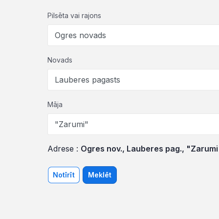
Pilsēta vai rajons
Novads
Māja
Adrese :
Ogres nov., Lauberes pag., "Zarumi
Notīrīt
Meklēt