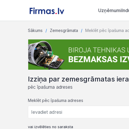
Uzņēmumi
Ind
Sākums
Zemesgrāmata
Meklēt pēc īpašuma a
Izziņa par zemesgrāmatas ier
pēc īpašuma adreses
Meklēt pēc īpašuma adreses
vai izvēlēties no saraksta