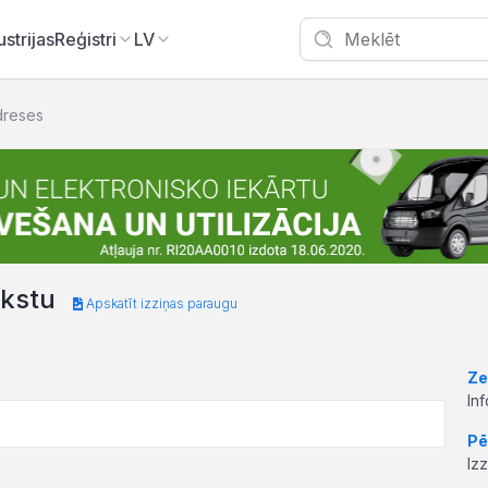
ustrijas
Reģistri
LV
dreses
akstu
Apskatīt izziņas paraugu
Ze
In
Pē
Iz