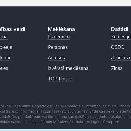
ības veidi
Meklēšana
Dažādi
ana
Uzņēmumi
Zemesgr
pieeja
Personas
CSDD
rkumi
Adreses
Jauni uz
ēties
Izvērstā meklēšana
Ziņas
TOP firmas
publikas Uzņēmumu Reģistra datu atkalizmantotājs. Informācijas avoti: Uzņē
istrs, u.c.. Informācijai ir izziņas raksturs, un tai nav juridiska spēka. Sist
es atbildību par darbībām vai lēmumiem, kas balstīti uz saņemto pakalpojumu
kstiskas saskaņošanas ar Firmas.lv. Galvenā redaktore: Ingūna Pempere.