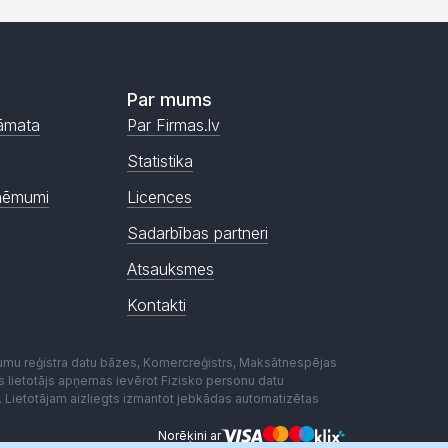
Par mums
āmata
Par Firmas.lv
Statistika
ņēmumi
Licences
Sadarbības partneri
Atsauksmes
Kontakti
mumu reģistra datu bāzes, Komercreģistrs, Maksātnespējas
ēmas lietotājs apņemas ievērot Fizisko personu datu
. Lietotājam aizliegts izmantot jebkādas automatizētas
Norēķini ar