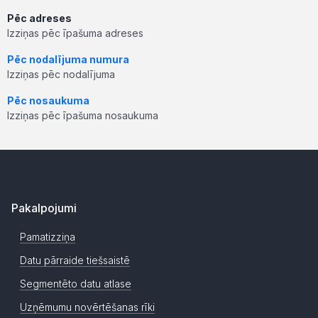
Pēc adreses
Izziņas pēc īpašuma adreses
Pēc nodalījuma numura
Izziņas pēc nodalījuma
Pēc nosaukuma
Izziņas pēc īpašuma nosaukuma
Pakalpojumi
Pamatizziņa
Datu pārraide tiešsaistē
Segmentēto datu atlase
Uzņēmumu novērtēšanas rīki