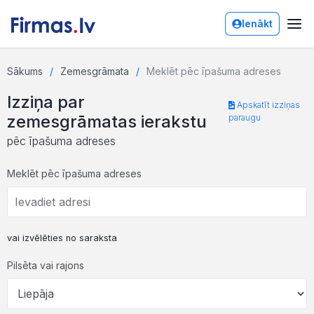
Ienākt
Sākums
Zemesgrāmata
Meklēt pēc īpašuma adreses
Izziņa par
Apskatīt izziņas
zemesgrāmatas ierakstu
paraugu
pēc īpašuma adreses
Meklēt pēc īpašuma adreses
vai izvēlēties no saraksta
Pilsēta vai rajons