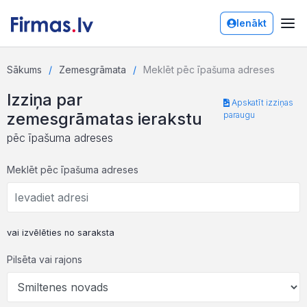
Ienākt
Sākums
Zemesgrāmata
Meklēt pēc īpašuma adreses
Izziņa par
Apskatīt izziņas
zemesgrāmatas ierakstu
paraugu
pēc īpašuma adreses
Meklēt pēc īpašuma adreses
vai izvēlēties no saraksta
Pilsēta vai rajons