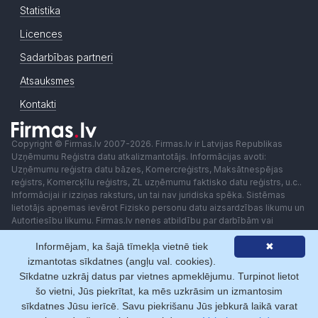
Statistika
Licences
Sadarbības partneri
Atsauksmes
Kontakti
Copyright © Firmas.lv 2007-2026. Firmas.lv ir Latvijas Republikas
Uzņēmumu Reģistra datu atkalizmantotājs. Informācijas avoti:
Uzņēmumu reģistra datu bāzes, Komercreģistrs, Maksātnespējas
reģistrs, Komercķīlu reģistrs, ZL uzņēmumu faktisko datu reģistrs, u.c..
Informācijai ir izziņas raksturs, un tai nav juridiska spēka. Sistēmas
lietotājs apņemas ievērot Fizisko personu datu aizsardzības likumu un
Autortiesību likumu. Firmas.lv nenes atbildību par darbībām vai
lēmumiem, kas balstīti uz saņemto pakalpojumu. Lietotājam aizliegts
Informējam, ka šajā tīmekļa vietnē tiek
✖
izmantot jebkādas automatizētas sistēmas vai iekārtas (robotus)
piekļuvei sistēmai bez rakstiskas saskaņošanas ar Firmas.lv. Galvenā
izmantotas sīkdatnes (angļu val. cookies).
redaktore: Ingūna Pempere.
Sīkdatne uzkrāj datus par vietnes apmeklējumu. Turpinot lietot
Lietošanas noteikumi
Privātuma politika
Norēķini ar
šo vietni, Jūs piekrītat, ka mēs uzkrāsim un izmantosim
sīkdatnes Jūsu ierīcē. Savu piekrišanu Jūs jebkurā laikā varat