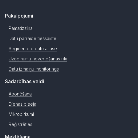
Pakalpojumi
Pamatizziņa
Datu pārraide tiešsaistē
Segmentēto datu atlase
Uzņēmumu novērtēšanas rīki
Datu izmaiņu monitorings
Sadarbības veidi
Abonēšana
Dienas pieeja
Mikropirkumi
Reģistrēties
Meklēšana