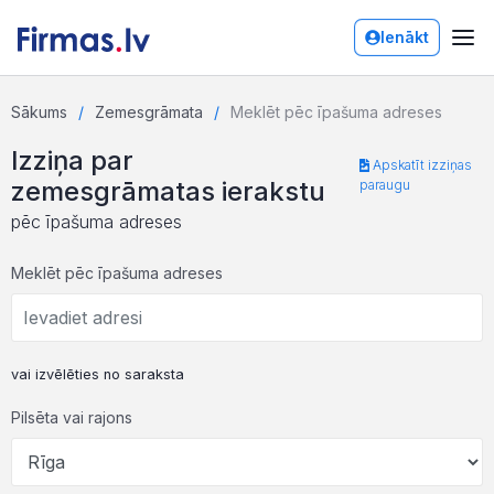
Ienākt
Sākums
Zemesgrāmata
Meklēt pēc īpašuma adreses
Izziņa par
Apskatīt izziņas
zemesgrāmatas ierakstu
paraugu
pēc īpašuma adreses
Meklēt pēc īpašuma adreses
vai izvēlēties no saraksta
Pilsēta vai rajons