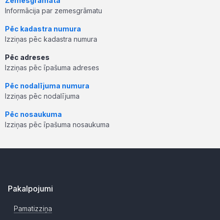
Zemesgrāmata
Informācija par zemesgrāmatu
Pēc kadastra numura
Izziņas pēc kadastra numura
Pēc adreses
Izziņas pēc īpašuma adreses
Pēc nodalījuma numura
Izziņas pēc nodalījuma
Pēc nosaukuma
Izziņas pēc īpašuma nosaukuma
Pakalpojumi
Pamatizziņa