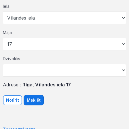
Iela
Māja
Dzīvoklis
Adrese :
Rīga, Vīlandes iela 17
Notīrīt
Meklēt