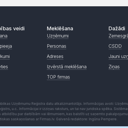
ības veidi
Meklēšana
Dažādi
ana
Uzņēmumi
Zemesgr
pieeja
Personas
CSDD
rkumi
Adreses
Jauni uz
ēties
Izvērstā meklēšana
Ziņas
TOP firmas
publikas Uzņēmumu Reģistra datu atkalizmantotājs. Informācijas avoti: Uzņē
istrs, u.c.. Informācijai ir izziņas raksturs, un tai nav juridiska spēka. Sist
es atbildību par darbībām vai lēmumiem, kas balstīti uz saņemto pakalpojumu
kstiskas saskaņošanas ar Firmas.lv. Galvenā redaktore: Ingūna Pempere.