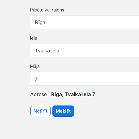
Pilsēta vai rajons
Iela
Māja
Adrese :
Rīga, Tvaika iela 7
Notīrīt
Meklēt