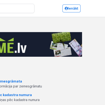
Ienākt
mesgrāmata
formācija par zemesgrāmatu
c kadastra numura
ziņas pēc kadastra numura