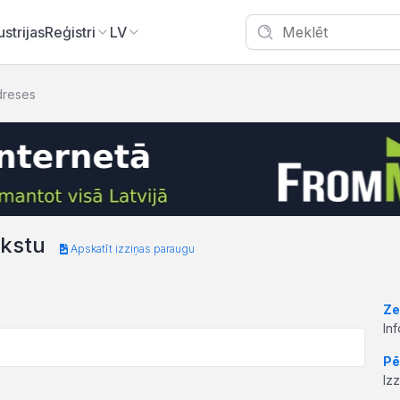
ustrijas
Reģistri
LV
dreses
akstu
Apskatīt izziņas paraugu
Ze
In
Pē
Iz