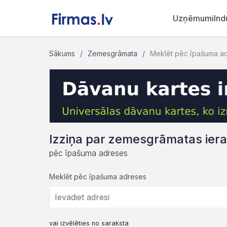
Uzņēmumi
Ind
Sākums
Zemesgrāmata
Meklēt pēc īpašuma a
Izziņa par zemesgrāmatas ier
pēc īpašuma adreses
Meklēt pēc īpašuma adreses
vai izvēlēties no saraksta