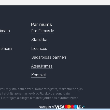
Par mums
āmata
Par Firmas.lv
Statistika
ņēmumi
Licences
Sadarbības partneri
Atsauksmes
Kontakti
mumu reģistra datu bāzes, Komercreģistrs, Maksātnespējas
ēmas lietotājs apņemas ievērot Fizisko personu datu
. Lietotājam aizliegts izmantot jebkādas automatizētas
Norēķini ar