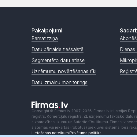
Pakalpojumi
Sadarb
Pamatizziņa
Abonēš
Datu pārraide tiešsaistē
Dienas 
Segmentēto datu atlase
Mikropi
Uzņēmumu novērtēšanas rīki
Reģistr
Datu izmaiņu monitorings
Copyright © Firmas.lv 2007-2026. Firmas.lv ir Latvijas Re
reģistrs, Komercķīlu reģistrs, ZL uzņēmumu faktisko datu reģ
aizsardzības likumu un Autortiesību likumu. Firmas.lv nen
sistēmas vai iekārtas (robotus) piekļuvei sistēmai bez ra
Lietošanas noteikumi
Privātuma politika