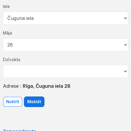
Iela
Māja
Dzīvoklis
Adrese :
Rīga, Čuguna iela 28
Notīrīt
Meklēt