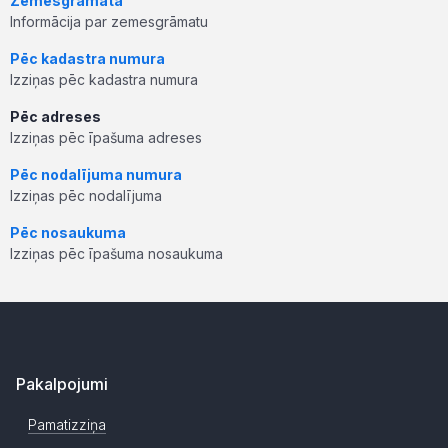
Zemesgrāmata
Informācija par zemesgrāmatu
Pēc kadastra numura
Izziņas pēc kadastra numura
Pēc adreses
Izziņas pēc īpašuma adreses
Pēc nodalījuma numura
Izziņas pēc nodalījuma
Pēc nosaukuma
Izziņas pēc īpašuma nosaukuma
Pakalpojumi
Pamatizziņa