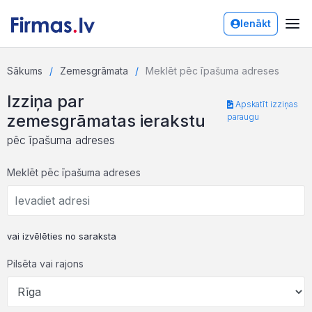
Ienākt
Sākums
Zemesgrāmata
Meklēt pēc īpašuma adreses
Izziņa par
Apskatīt izziņas
zemesgrāmatas ierakstu
paraugu
pēc īpašuma adreses
Meklēt pēc īpašuma adreses
vai izvēlēties no saraksta
Pilsēta vai rajons