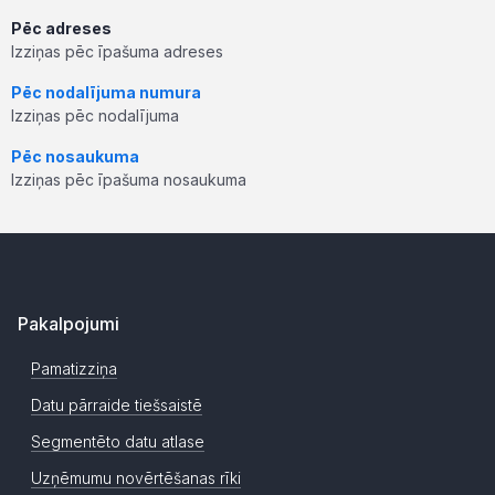
Pēc adreses
Izziņas pēc īpašuma adreses
Pēc nodalījuma numura
Izziņas pēc nodalījuma
Pēc nosaukuma
Izziņas pēc īpašuma nosaukuma
Pakalpojumi
Pamatizziņa
Datu pārraide tiešsaistē
Segmentēto datu atlase
Uzņēmumu novērtēšanas rīki