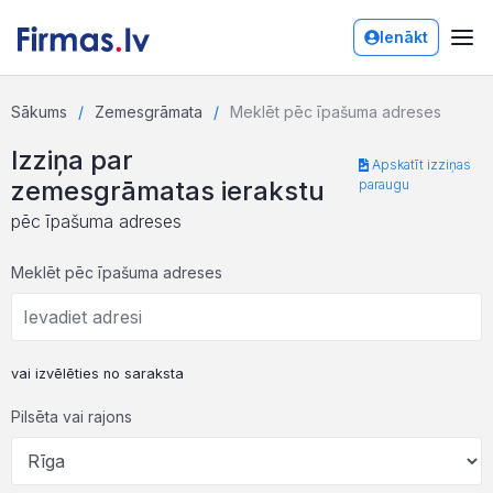
Ienākt
Sākums
Zemesgrāmata
Meklēt pēc īpašuma adreses
Izziņa par
Apskatīt izziņas
zemesgrāmatas ierakstu
paraugu
pēc īpašuma adreses
Meklēt pēc īpašuma adreses
vai izvēlēties no saraksta
Pilsēta vai rajons