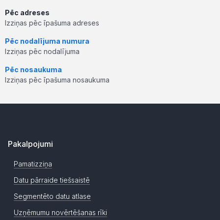
Pēc adreses
Izziņas pēc īpašuma adreses
Pēc nodalījuma numura
Izziņas pēc nodalījuma
Pēc nosaukuma
Izziņas pēc īpašuma nosaukuma
Pakalpojumi
Pamatizziņa
Datu pārraide tiešsaistē
Segmentēto datu atlase
Uzņēmumu novērtēšanas rīki