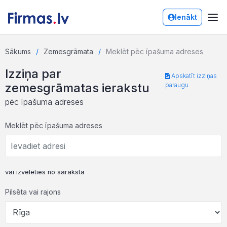
Ienākt
Sākums
Zemesgrāmata
Meklēt pēc īpašuma adreses
Izziņa par
Apskatīt izziņas
zemesgrāmatas ierakstu
paraugu
pēc īpašuma adreses
Meklēt pēc īpašuma adreses
vai izvēlēties no saraksta
Pilsēta vai rajons