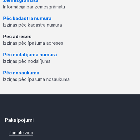
Zemesgrāmata
Informācija par zemesgrāmatu
Pēc kadastra numura
Izziņas pēc kadastra numura
Pēc adreses
Izziņas pēc īpašuma adreses
Pēc nodalījuma numura
Izziņas pēc nodalījuma
Pēc nosaukuma
Izziņas pēc īpašuma nosaukuma
Pakalpojumi
Pamatizziņa