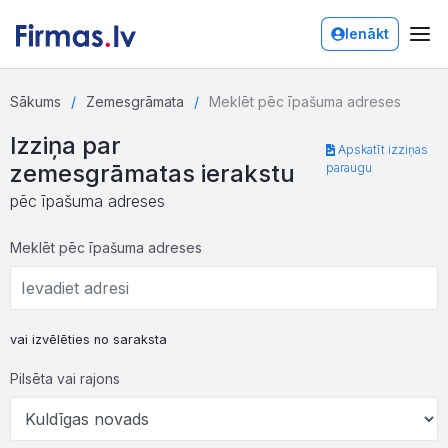
Ienākt
Sākums
Zemesgrāmata
Meklēt pēc īpašuma adreses
Izziņa par
Apskatīt izziņas
zemesgrāmatas ierakstu
paraugu
pēc īpašuma adreses
Meklēt pēc īpašuma adreses
vai izvēlēties no saraksta
Pilsēta vai rajons