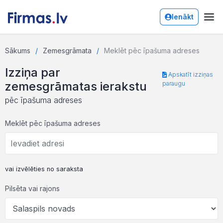
Ienākt
Sākums
Zemesgrāmata
Meklēt pēc īpašuma adreses
Izziņa par
Apskatīt izziņas
zemesgrāmatas ierakstu
paraugu
pēc īpašuma adreses
Meklēt pēc īpašuma adreses
vai izvēlēties no saraksta
Pilsēta vai rajons