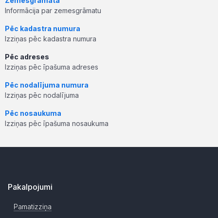
Zemesgrāmata
Informācija par zemesgrāmatu
Pēc kadastra numura
Izziņas pēc kadastra numura
Pēc adreses
Izziņas pēc īpašuma adreses
Pēc nodalījuma numura
Izziņas pēc nodalījuma
Pēc nosaukuma
Izziņas pēc īpašuma nosaukuma
Pakalpojumi
Pamatizziņa