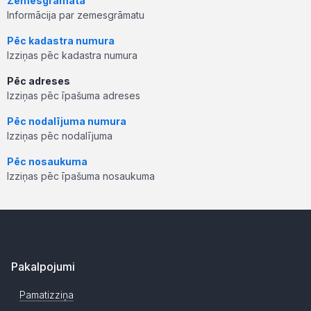
Zemesgrāmata
Informācija par zemesgrāmatu
Pēc kadastra numura
Izziņas pēc kadastra numura
Pēc adreses
Izziņas pēc īpašuma adreses
Pēc nodalījuma numura
Izziņas pēc nodalījuma
Pēc nosaukuma
Izziņas pēc īpašuma nosaukuma
Pakalpojumi
Pamatizziņa