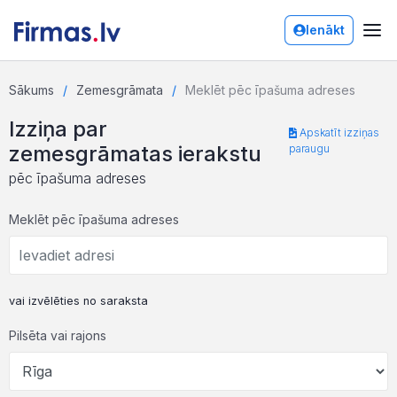
Ienākt
Sākums
Zemesgrāmata
Meklēt pēc īpašuma adreses
Izziņa par
Apskatīt izziņas
zemesgrāmatas ierakstu
paraugu
pēc īpašuma adreses
Meklēt pēc īpašuma adreses
vai izvēlēties no saraksta
Pilsēta vai rajons