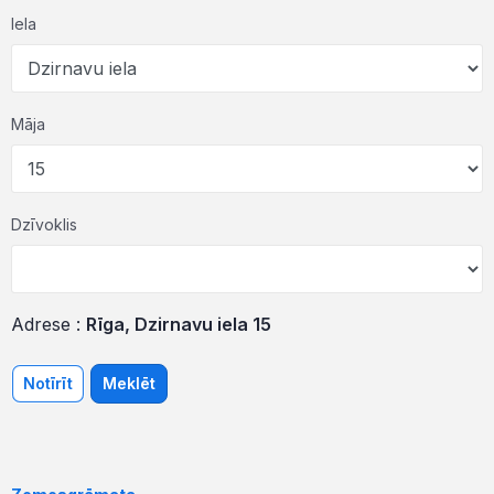
Iela
Māja
Dzīvoklis
Adrese :
Rīga, Dzirnavu iela 15
Notīrīt
Meklēt