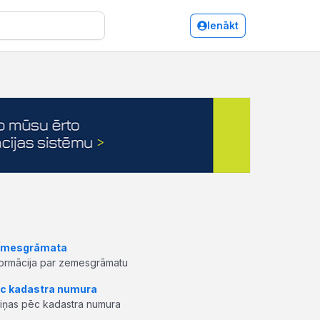
Ienākt
mesgrāmata
formācija par zemesgrāmatu
c kadastra numura
ziņas pēc kadastra numura