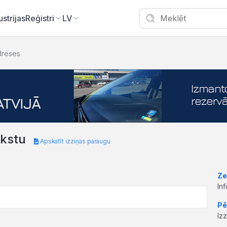
ustrijas
Reģistri
LV
dreses
akstu
Apskatīt izziņas paraugu
Ze
In
Pē
Iz