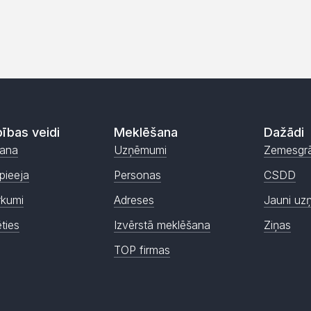
ības veidi
Meklēšana
Dažādi
ana
Uzņēmumi
Zemesgr
pieeja
Personas
CSDD
rkumi
Adreses
Jauni uz
ēties
Izvērstā meklēšana
Ziņas
TOP firmas