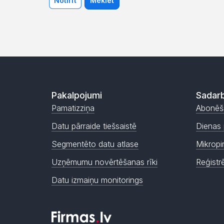
Notīrīt
Meklēt
Pakalpojumi
Sadarb
Pamatizziņa
Abonēš
Datu pārraide tiešsaistē
Dienas 
Segmentēto datu atlase
Mikropi
Uzņēmumu novērtēšanas rīki
Reģistr
Datu izmaiņu monitorings