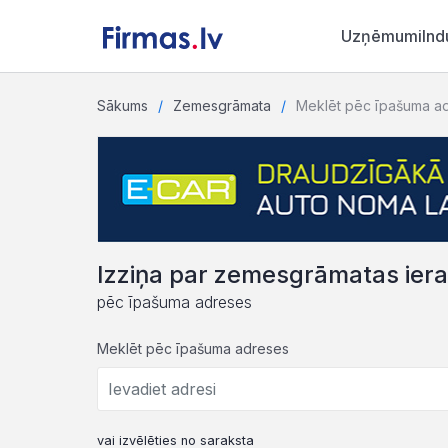
Uzņēmumi
Ind
Sākums
Zemesgrāmata
Meklēt pēc īpašuma a
Izziņa par zemesgrāmatas ier
pēc īpašuma adreses
Meklēt pēc īpašuma adreses
vai izvēlēties no saraksta