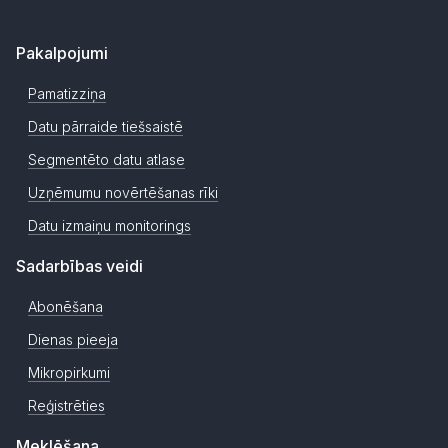
Pakalpojumi
Pamatizziņa
Datu pārraide tiešsaistē
Segmentēto datu atlase
Uzņēmumu novērtēšanas rīki
Datu izmaiņu monitorings
Sadarbības veidi
Abonēšana
Dienas pieeja
Mikropirkumi
Reģistrēties
Meklēšana