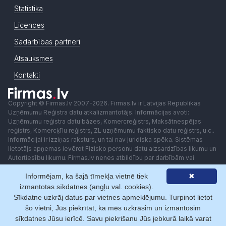
Statistika
Licences
Sadarbības partneri
Atsauksmes
Kontakti
Copyright © Firmas.lv 2007-2026. Firmas.lv ir Latvijas Republikas
Uzņēmumu Reģistra datu atkalizmantotājs. Informācijas avoti:
Uzņēmumu reģistra datu bāzes, Komercreģistrs, Maksātnespējas
reģistrs, Komercķīlu reģistrs, ZL uzņēmumu faktisko datu reģistrs, u.c..
Informācijai ir izziņas raksturs, un tai nav juridiska spēka. Sistēmas
lietotājs apņemas ievērot Fizisko personu datu aizsardzības likumu un
Autortiesību likumu. Firmas.lv nenes atbildību par darbībām vai
lēmumiem, kas balstīti uz saņemto pakalpojumu. Lietotājam aizliegts
Informējam, ka šajā tīmekļa vietnē tiek
✖
izmantot jebkādas automatizētas sistēmas vai iekārtas (robotus)
piekļuvei sistēmai bez rakstiskas saskaņošanas ar Firmas.lv. Galvenā
izmantotas sīkdatnes (angļu val. cookies).
redaktore: Ingūna Pempere.
Sīkdatne uzkrāj datus par vietnes apmeklējumu. Turpinot lietot
Lietošanas noteikumi
Privātuma politika
Norēķini ar
šo vietni, Jūs piekrītat, ka mēs uzkrāsim un izmantosim
sīkdatnes Jūsu ierīcē. Savu piekrišanu Jūs jebkurā laikā varat