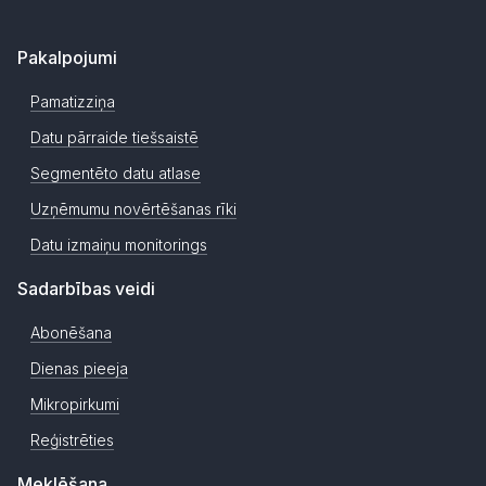
Pakalpojumi
Pamatizziņa
Datu pārraide tiešsaistē
Segmentēto datu atlase
Uzņēmumu novērtēšanas rīki
Datu izmaiņu monitorings
Sadarbības veidi
Abonēšana
Dienas pieeja
Mikropirkumi
Reģistrēties
Meklēšana