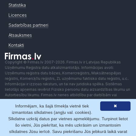
Statistika
Licences
Sadarbības partneri
Atsauksmes
Kontakti
Copyright © Firmas.lv 2007-2026. Firmas.lv ir Latvijas Republikas
Uzņēmumu Reģistra datu atkalizmantotājs. Informācijas avoti:
Uzņēmumu reģistra datu bāzes, Komercreģistrs, Maksātnespējas
reģistrs, Komercķīlu reģistrs, ZL uzņēmumu faktisko datu reģistrs, u.c..
Informācijai ir izziņas raksturs, un tai nav juridiska spēka. Sistēmas
lietotājs apņemas ievērot Fizisko personu datu aizsardzības likumu un
Autortiesību likumu. Firmas.lv nenes atbildību par darbībām vai
lēmumiem, kas balstīti uz saņemto pakalpojumu. Lietotājam aizliegts
Informējam, ka šajā tīmekļa vietnē tiek
✖
izmantot jebkādas automatizētas sistēmas vai iekārtas (robotus)
piekļuvei sistēmai bez rakstiskas saskaņošanas ar Firmas.lv. Galvenā
izmantotas sīkdatnes (angļu val. cookies).
redaktore: Ingūna Pempere.
Sīkdatne uzkrāj datus par vietnes apmeklējumu. Turpinot lietot
Lietošanas noteikumi
Privātuma politika
Norēķini ar
šo vietni, Jūs piekrītat, ka mēs uzkrāsim un izmantosim
sīkdatnes Jūsu ierīcē. Savu piekrišanu Jūs jebkurā laikā varat