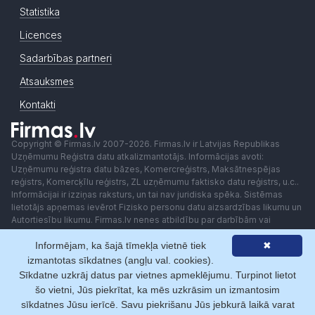
Statistika
Licences
Sadarbības partneri
Atsauksmes
Kontakti
Copyright © Firmas.lv 2007-2026. Firmas.lv ir Latvijas Republikas
Uzņēmumu Reģistra datu atkalizmantotājs. Informācijas avoti:
Uzņēmumu reģistra datu bāzes, Komercreģistrs, Maksātnespējas
reģistrs, Komercķīlu reģistrs, ZL uzņēmumu faktisko datu reģistrs, u.c..
Informācijai ir izziņas raksturs, un tai nav juridiska spēka. Sistēmas
lietotājs apņemas ievērot Fizisko personu datu aizsardzības likumu un
Autortiesību likumu. Firmas.lv nenes atbildību par darbībām vai
lēmumiem, kas balstīti uz saņemto pakalpojumu. Lietotājam aizliegts
Informējam, ka šajā tīmekļa vietnē tiek
✖
izmantot jebkādas automatizētas sistēmas vai iekārtas (robotus)
piekļuvei sistēmai bez rakstiskas saskaņošanas ar Firmas.lv. Galvenā
izmantotas sīkdatnes (angļu val. cookies).
redaktore: Ingūna Pempere.
Sīkdatne uzkrāj datus par vietnes apmeklējumu. Turpinot lietot
Lietošanas noteikumi
Privātuma politika
Norēķini ar
šo vietni, Jūs piekrītat, ka mēs uzkrāsim un izmantosim
sīkdatnes Jūsu ierīcē. Savu piekrišanu Jūs jebkurā laikā varat