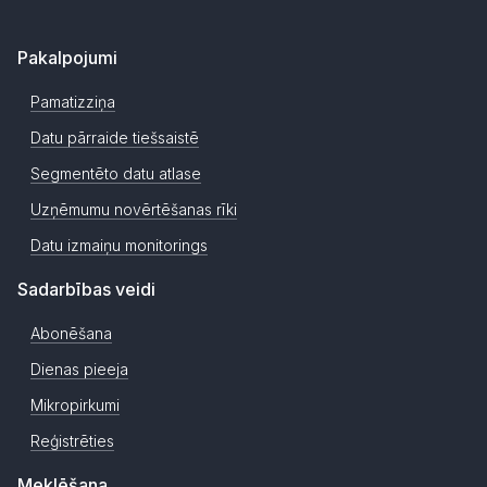
Pakalpojumi
Pamatizziņa
Datu pārraide tiešsaistē
Segmentēto datu atlase
Uzņēmumu novērtēšanas rīki
Datu izmaiņu monitorings
Sadarbības veidi
Abonēšana
Dienas pieeja
Mikropirkumi
Reģistrēties
Meklēšana