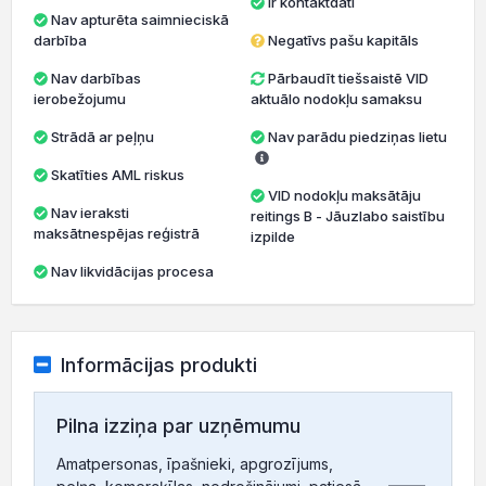
Ir kontaktdati
Nav apturēta saimnieciskā
darbība
Negatīvs pašu kapitāls
Nav darbības
Pārbaudīt tiešsaistē VID
ierobežojumu
aktuālo nodokļu samaksu
Strādā ar peļņu
Nav parādu piedziņas lietu
Skatīties AML riskus
VID nodokļu maksātāju
Nav ieraksti
reitings B - Jāuzlabo saistību
maksātnespējas reģistrā
izpilde
Nav likvidācijas procesa
Informācijas produkti
Pilna izziņa par uzņēmumu
Amatpersonas, īpašnieki, apgrozījums,