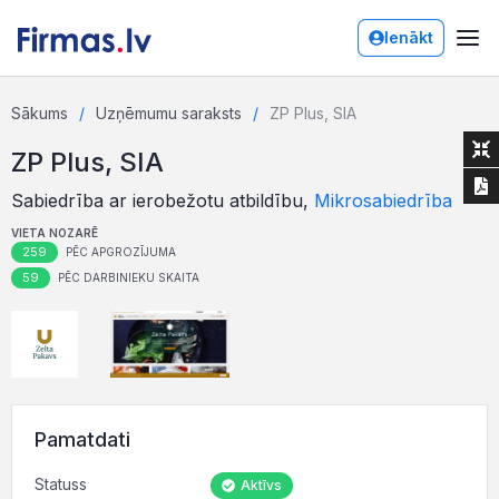
Ienākt
Sākums
Uzņēmumu saraksts
ZP Plus, SIA
ZP Plus, SIA
Sabiedrība ar ierobežotu atbildību,
Mikrosabiedrība
VIETA NOZARĒ
259
PĒC APGROZĪJUMA
59
PĒC DARBINIEKU SKAITA
Pamatdati
Statuss
Aktīvs