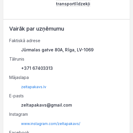
transportlīdzekļi
Vairāk par uzņēmumu
Faktiskā adrese
Jūrmalas gatve 80A, Rīga, LV-1069
Tālrunis
+371 67403313
Mājaslapa
zeltapakavs.lv
E-pasts
zeltapakavs@gmail.com
Instagram
www.instagram.com/zeltapakavs/
Facebook