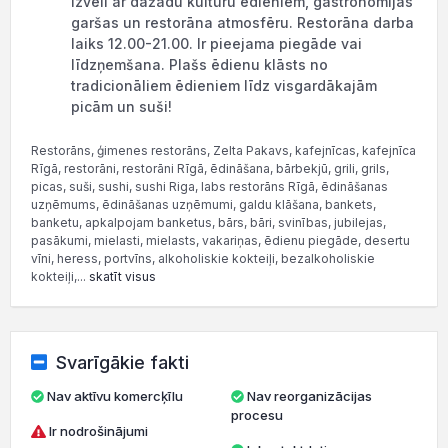
izvēli ar dažādu kultūru ēdieniem, gastronomijas
garšas un restorāna atmosfēru. Restorāna darba
laiks 12.00-21.00. Ir pieejama piegāde vai
līdzņemšana. Plašs ēdienu klāsts no
tradicionāliem ēdieniem līdz visgardākajām
picām un suši!
Restorāns, ģimenes restorāns, Zelta Pakavs, kafejnīcas, kafejnīca
Rīgā, restorāni, restorāni Rīgā, ēdināšana, bārbekjū, grili, grils,
picas, suši, sushi, sushi Riga, labs restorāns Rīgā, ēdināšanas
uzņēmums, ēdināšanas uzņēmumi, galdu klāšana, bankets,
banketu, apkalpojam banketus, bārs, bāri, svinības, jubilejas,
pasākumi, mielasti, mielasts, vakariņas, ēdienu piegāde, desertu
vīni, heress, portvīns, alkoholiskie kokteiļi, bezalkoholiskie
kokteiļi,...
skatīt visus
Svarīgākie fakti
Nav aktīvu komercķīlu
Nav reorganizācijas
procesu
Ir nodrošinājumi