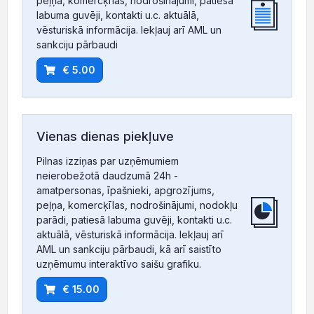
peļņa, komercķīlas, nodrošinājumi, patiesā
labuma guvēji, kontakti u.c. aktuālā,
vēsturiskā informācija. Iekļauj arī AML un
sankciju pārbaudi
€ 5.00
Vienas dienas piekļuve
Pilnas izziņas par uzņēmumiem
neierobežotā daudzumā 24h -
amatpersonas, īpašnieki, apgrozījums,
peļņa, komercķīlas, nodrošinājumi, nodokļu
parādi, patiesā labuma guvēji, kontakti u.c.
aktuālā, vēsturiskā informācija. Iekļauj arī
AML un sankciju pārbaudi, kā arī saistīto
uzņēmumu interaktīvo saišu grafiku.
€ 15.00