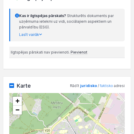
Kas ir ilgtspējas pārskats?
Strukturēts dokuments par
uzņēmuma ietekmi uz vidi, sociālajiem aspektiem un
pārvaldību (ESG).
Lasīt vairāk
Ilgtspējas pārskati nav pievienoti.
Pievienot
Karte
Rādīt
juridisko
/
faktisko
adresi
+
−