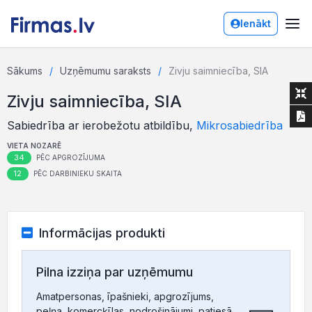
Ienākt
Sākums
Uzņēmumu saraksts
Zivju saimniecība, SIA
Zivju saimniecība, SIA
Sabiedrība ar ierobežotu atbildību,
Mikrosabiedrība
VIETA NOZARĒ
34
PĒC APGROZĪJUMA
12
PĒC DARBINIEKU SKAITA
Informācijas produkti
Pilna izziņa par uzņēmumu
Amatpersonas, īpašnieki, apgrozījums,
peļņa, komercķīlas, nodrošinājumi, patiesā