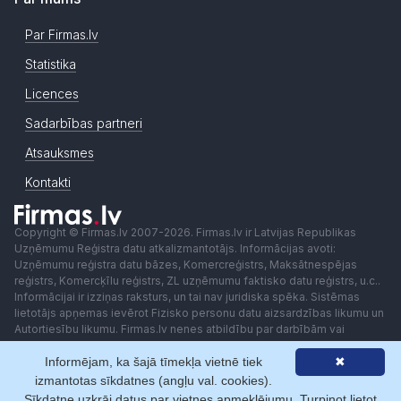
Par Firmas.lv
Statistika
Licences
Sadarbības partneri
Atsauksmes
Kontakti
Copyright © Firmas.lv 2007-2026. Firmas.lv ir Latvijas Republikas
Uzņēmumu Reģistra datu atkalizmantotājs. Informācijas avoti:
Uzņēmumu reģistra datu bāzes, Komercreģistrs, Maksātnespējas
reģistrs, Komercķīlu reģistrs, ZL uzņēmumu faktisko datu reģistrs, u.c..
Informācijai ir izziņas raksturs, un tai nav juridiska spēka. Sistēmas
lietotājs apņemas ievērot Fizisko personu datu aizsardzības likumu un
Autortiesību likumu. Firmas.lv nenes atbildību par darbībām vai
lēmumiem, kas balstīti uz saņemto pakalpojumu. Lietotājam aizliegts
Informējam, ka šajā tīmekļa vietnē tiek
✖
izmantot jebkādas automatizētas sistēmas vai iekārtas (robotus)
piekļuvei sistēmai bez rakstiskas saskaņošanas ar Firmas.lv. Galvenā
izmantotas sīkdatnes (angļu val. cookies).
redaktore: Ingūna Pempere.
Sīkdatne uzkrāj datus par vietnes apmeklējumu. Turpinot lietot