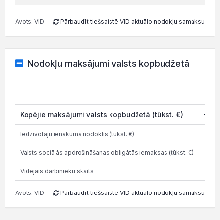
Avots: VID
Pārbaudīt tiešsaistē VID aktuālo nodokļu samaksu
Nodokļu maksājumi valsts kopbudžetā
202
Kopējie maksājumi valsts kopbudžetā (tūkst. €)
-0.0
Iedzīvotāju ienākuma nodoklis (tūkst. €)
2.3
Valsts sociālās apdrošināšanas obligātās iemaksas (tūkst. €)
3.4
Vidējais darbinieku skaits
Avots: VID
Pārbaudīt tiešsaistē VID aktuālo nodokļu samaksu