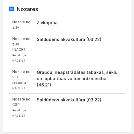
Nozares
Nozare no
Zivkopība
zl.lv
Nozare no
Saldūdens akvakultūra (03.22)
zl.lv
(NACE2)
Redakcija
NACE 2.1
Nozare no
Graudu, neapstrādātas tabakas, sēklu
VID
un lopbarības vairumtirdzniecība
Redakcija
(46.21)
NACE 2.1
Nozare no
Saldūdens akvakultūra (03.22)
CSP
Redakcija
NACE 2.1