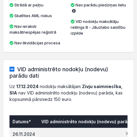
Strādā ar peļņu
Nav parādu piedziņas lietu
Skatīties AML riskus
VID nodokļu maksātāju
Nav ieraksti
reitings B - Jāuzlabo saistību
maksātnespējas reģistrā
izpilde
Nav likvidācijas procesa
VID administrēto nodokļu (nodevu)
parādu dati
Uz
17.12.2024
nodokļu maksātājam
Zivju saimniecība,
SIA
nav VID administrēto nodokļu (nodevu) parāda, kas
kopsummā pārsniedz 150 euro.
Datums*
VID administrēto nodokļu (nodevu) parāds, 
345.7
26.11.2024