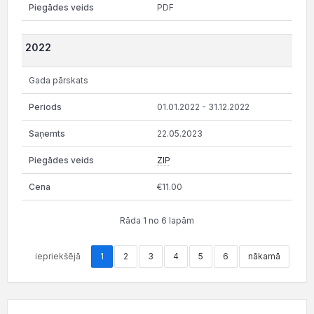
PDF
2022
Gada pārskats
01.01.2022 - 31.12.2022
22.05.2023
ZIP
€11.00
Rāda 1 no 6 lapām
iepriekšējā
1
2
3
4
5
6
nākamā