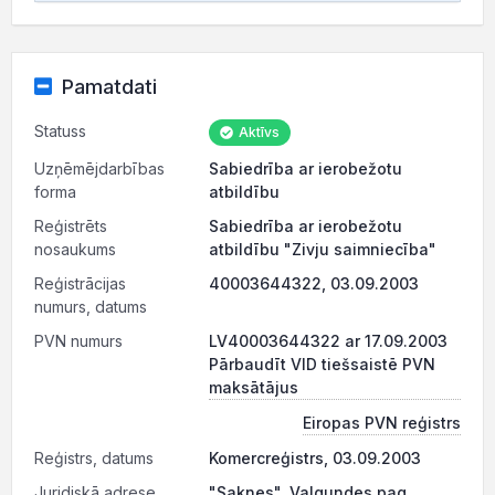
Pamatdati
Statuss
Aktīvs
Uzņēmējdarbības
Sabiedrība ar ierobežotu
forma
atbildību
Reģistrēts
Sabiedrība ar ierobežotu
nosaukums
atbildību "Zivju saimniecība"
Reģistrācijas
40003644322, 03.09.2003
numurs, datums
PVN numurs
LV40003644322 ar 17.09.2003
Pārbaudīt VID tiešsaistē PVN
maksātājus
Eiropas PVN reģistrs
Reģistrs, datums
Komercreģistrs, 03.09.2003
Juridiskā adrese
"Saknes", Valgundes pag.,