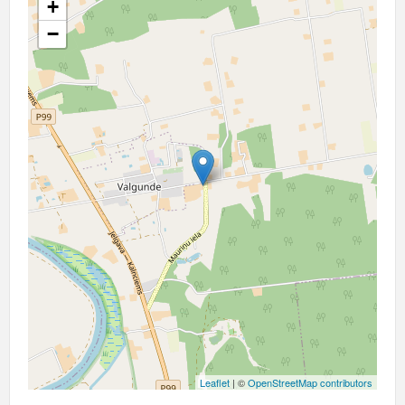
+
−
Leaflet
| ©
OpenStreetMap contributors