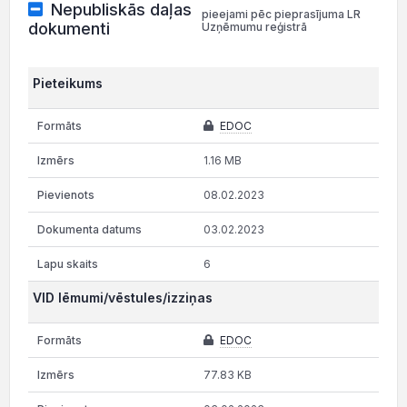
Nepubliskās daļas
pieejami pēc pieprasījuma LR
dokumenti
Uzņēmumu reģistrā
Pieteikums
EDOC
1.16 MB
08.02.2023
03.02.2023
6
VID lēmumi/vēstules/izziņas
EDOC
77.83 KB