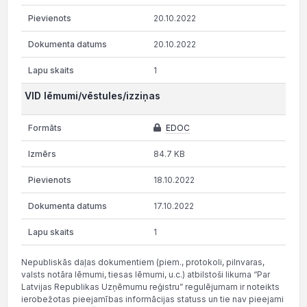
20.10.2022
20.10.2022
1
VID lēmumi/vēstules/izziņas
EDOC
84.7 KB
18.10.2022
17.10.2022
1
Nepubliskās daļas dokumentiem (piem., protokoli, pilnvaras,
valsts notāra lēmumi, tiesas lēmumi, u.c.) atbilstoši likuma “Par
Latvijas Republikas Uzņēmumu reģistru” regulējumam ir noteikts
ierobežotas pieejamības informācijas statuss un tie nav pieejami