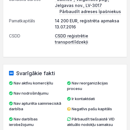
Jelgavas nov., LV-3017
Pārbaudīt adreses īpašniekus
Pamatkapitāls
14 200 EUR, reģistrēta apmaksa
13.07.2016
CSDD
CSDD reģistrētie
transportlīdzekļi
Svarīgākie fakti
Nav aktīvu komercķīlu
Nav reorganizācijas
procesu
Nav nodrošinājumu
Ir kontaktdati
Nav apturēta saimnieciskā
darbība
Negatīvs pašu kapitāls
Nav darbības
Pārbaudīt tiešsaistē VID
ierobežojumu
aktuālo nodokļu samaksu