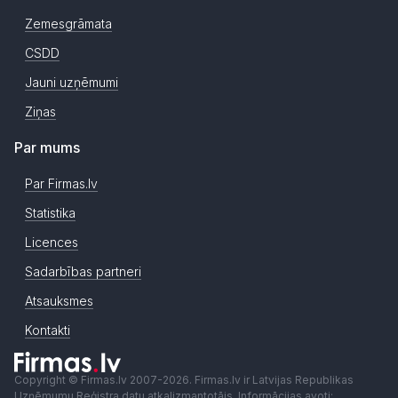
Zemesgrāmata
CSDD
Jauni uzņēmumi
Ziņas
Par mums
Par Firmas.lv
Statistika
Licences
Sadarbības partneri
Atsauksmes
Kontakti
Copyright © Firmas.lv 2007-2026. Firmas.lv ir Latvijas Republikas
Uzņēmumu Reģistra datu atkalizmantotājs. Informācijas avoti: