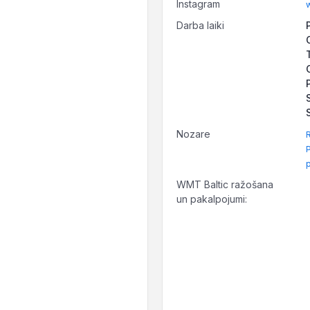
Instagram
Darba laiki
Nozare
R
P
WMT Baltic ražošana
un pakalpojumi: