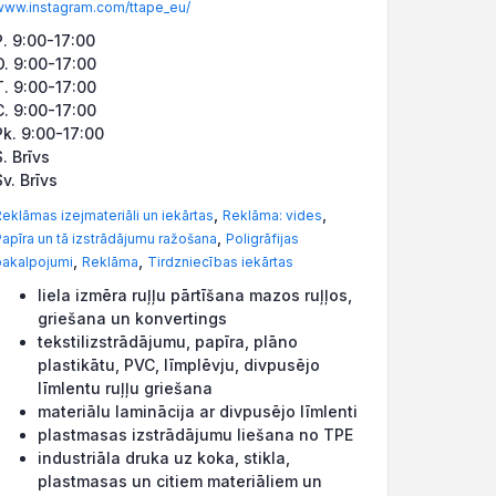
www.instagram.com/ttape_eu/
P. 9:00-17:00
O. 9:00-17:00
T. 9:00-17:00
C. 9:00-17:00
Pk. 9:00-17:00
S. Brīvs
Sv. Brīvs
,
,
eklāmas izejmateriāli un iekārtas
Reklāma: vides
,
apīra un tā izstrādājumu ražošana
Poligrāfijas
,
,
pakalpojumi
Reklāma
Tirdzniecības iekārtas
liela izmēra ruļļu pārtīšana mazos ruļļos,
griešana un konvertings
tekstilizstrādājumu, papīra, plāno
plastikātu, PVC, līmplēvju, divpusējo
līmlentu ruļļu griešana
materiālu laminācija ar divpusējo līmlenti
plastmasas izstrādājumu liešana no TPE
industriāla druka uz koka, stikla,
plastmasas un citiem materiāliem un