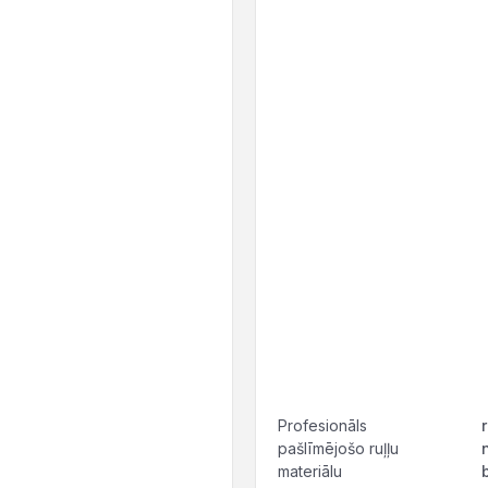
Profesionāls
pašlīmējošo ruļļu
materiālu
b