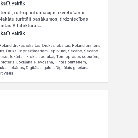
skatīt vairāk
stendi, roll-up informācijas izvietošanai,
plakātu turētāji pasākumos, tirdzniecības
vietās Arhitektūras...
skatīt vairāk
Roland drukas iekārtas, Drukas iekārtas, Roland printeris,
eris, Druka uz priekšmetiem, Iepirkumi, Secabo, Secabo
esei, Iekārta t-kreklu apdrukai, Termopreses cepurēm,
oteris, Locīšana, Rievošana, Tintes printeriem,
kas iekārtas, Digitālais galds, Digitālais griešanas
īt visus