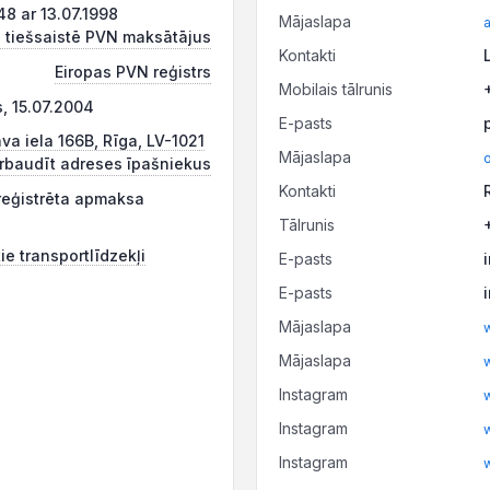
 ar 13.07.1998
Mājaslapa
 tiešsaistē PVN maksātājus
Kontakti
Eiropas PVN reģistrs
Mobilais tālrunis
, 15.07.2004
E-pasts
a iela 166B, Rīga, LV-1021
Mājaslapa
o
rbaudīt adreses īpašniekus
Kontakti
reģistrēta apmaksa
Tālrunis
ie transportlīdzekļi
E-pasts
E-pasts
Mājaslapa
w
Mājaslapa
Instagram
Instagram
Instagram