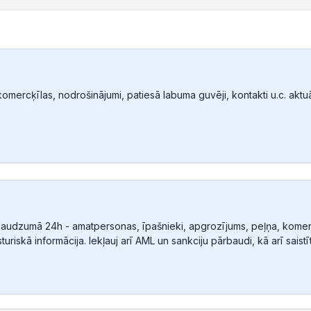
mercķīlas, nodrošinājumi, patiesā labuma guvēji, kontakti u.c. aktuālā
audzumā 24h - amatpersonas, īpašnieki, apgrozījums, peļņa, komerc
sturiskā informācija. Iekļauj arī AML un sankciju pārbaudi, kā arī sais