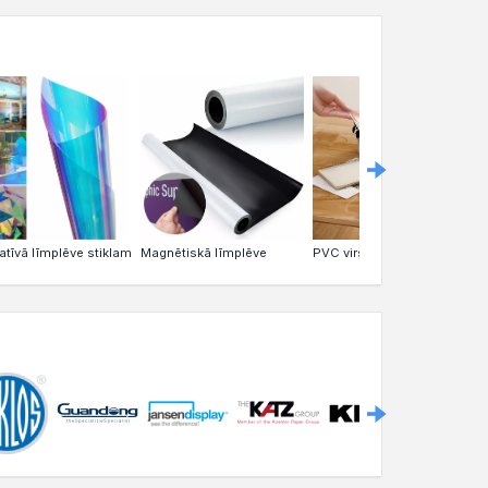
atīvā līmplēve stiklam
Magnētiskā līmplēve
PVC virsmas aizsardzībai