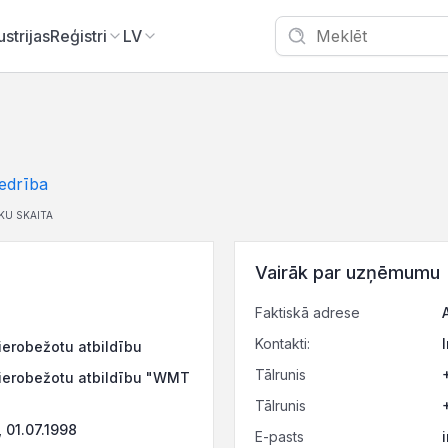
ustrijas
Reģistri
LV
edrība
KU SKAITA
Vairāk par uzņēmumu
Faktiskā adrese
Kontakti:
ierobežotu atbildību
Tālrunis
 ierobežotu atbildību "WMT
Tālrunis
01.07.1998
E-pasts