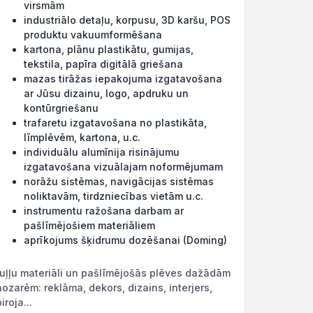
virsmām
industriālo detaļu, korpusu, 3D karšu, POS
produktu vakuumformēšana
kartona, plānu plastikātu, gumijas,
tekstila, papīra digitālā griešana
mazas tirāžas iepakojuma izgatavošana
ar Jūsu dizainu, logo, apdruku un
kontūrgriešanu
trafaretu izgatavošana no plastikāta,
līmplēvēm, kartona, u.c.
individuālu alumīnija risinājumu
izgatavošana vizuālajam noformējumam
norāžu sistēmas, navigācijas sistēmas
noliktavām, tirdzniecības vietām u.c.
instrumentu ražošana darbam ar
pašlīmējošiem materiāliem
aprīkojums šķidrumu dozēšanai (Doming)
ruļļu materiāli un pašlīmējošās plēves dažādām
nozarēm: reklāma, dekors, dizains, interjers,
iroja...