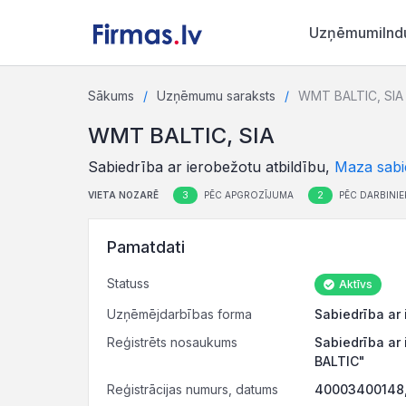
Uzņēmumi
Ind
Sākums
Uzņēmumu saraksts
WMT BALTIC, SIA
WMT BALTIC, SIA
Sabiedrība ar ierobežotu atbildību,
Maza sabi
3
2
VIETA NOZARĒ
PĒC APGROZĪJUMA
PĒC DARBINIE
Pamatdati
Statuss
Aktīvs
Uzņēmējdarbības forma
Sabiedrība ar 
Reģistrēts nosaukums
Sabiedrība ar
BALTIC"
Reģistrācijas numurs, datums
40003400148, 