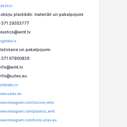
adv24.lv
Lokšņu plastikāti: materiāli un pakalpojumi
+371 29353777
plastics@wmt.lv
rgstikls.lv
Ražošana un pakalpojumi:
+371 67800826
info@wmt.lv
info@uzlex.eu
mtbaltic.lv
www.uzlex.eu
www.instagram.com/viscom_wmt
www.instagram.com/plastics_wmt
www.instagram.com/tools.uzlex.eu