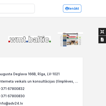
Ienākt
Augusta Deglava 166B, Rīga, LV-1021
Interneta veikals un konsultācijas (līmplēves, stendi, iekārtas, norāžu zīmes, u.c.):
+371 67800832
+371 67800830
info@adv24.lv