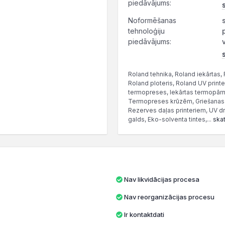
piedāvājums:
Noformēšanas
tehnoloģiju
piedāvājums:
Roland tehnika, Roland iekārtas, 
Roland ploteris, Roland UV print
termopreses, Iekārtas termopārn
Termopreses krūzēm, Griešanas pl
Rezerves daļas printeriem, UV dru
galds, Eko-solventa tintes,...
skat
Nav likvidācijas procesa
Nav reorganizācijas procesu
Ir kontaktdati