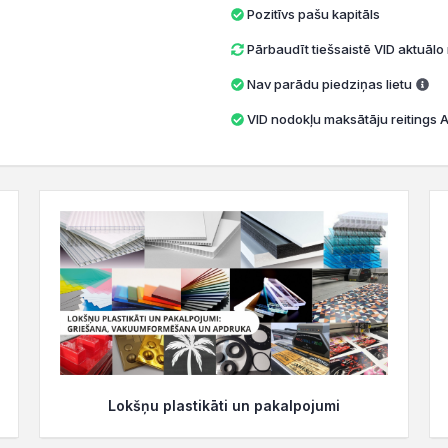
Pozitīvs pašu kapitāls
Pārbaudīt tiešsaistē VID aktuāl
Nav parādu piedziņas lietu
VID nodokļu maksātāju reitings A 
Lokšņu plastikāti un pakalpojumi