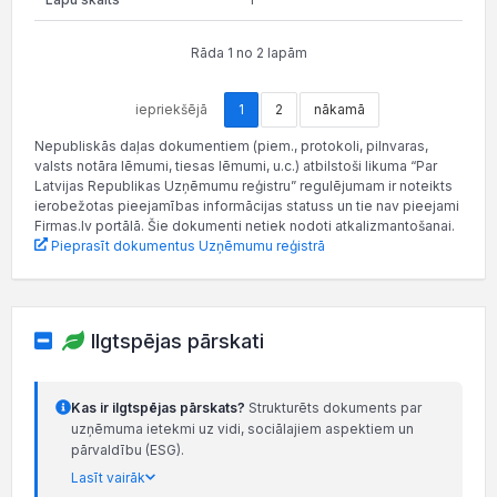
Rāda 1 no 2 lapām
iepriekšējā
1
2
nākamā
Nepubliskās daļas dokumentiem (piem., protokoli, pilnvaras,
valsts notāra lēmumi, tiesas lēmumi, u.c.) atbilstoši likuma “Par
Latvijas Republikas Uzņēmumu reģistru” regulējumam ir noteikts
ierobežotas pieejamības informācijas statuss un tie nav pieejami
Firmas.lv portālā. Šie dokumenti netiek nodoti atkalizmantošanai.
Pieprasīt dokumentus Uzņēmumu reģistrā
Ilgtspējas pārskati
Kas ir ilgtspējas pārskats?
Strukturēts dokuments par
uzņēmuma ietekmi uz vidi, sociālajiem aspektiem un
pārvaldību (ESG).
Lasīt vairāk