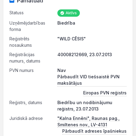
Pamatdati
Statuss
Aktīvs
Uzņēmējdarbības
Biedrība
forma
Reģistrēts
"WILD CĒSIS"
nosaukums
Reģistrācijas
40008212669, 23.07.2013
numurs, datums
PVN numurs
Nav
Pārbaudīt VID tiešsaistē PVN
maksātājus
Eiropas PVN reģistrs
Reģistrs, datums
Biedrību un nodibinājumu
reģistrs, 23.07.2013
Juridiskā adrese
"Kalna Ennēni", Raunas pag.,
Smiltenes nov., LV-4131
Pārbaudīt adreses īpašniekus