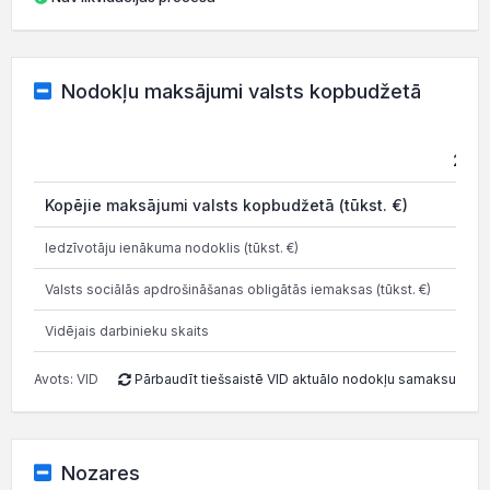
Nodokļu maksājumi valsts kopbudžetā
2021
Kopējie maksājumi valsts kopbudžetā (tūkst. €)
0
Iedzīvotāju ienākuma nodoklis (tūkst. €)
0
Valsts sociālās apdrošināšanas obligātās iemaksas (tūkst. €)
0
Vidējais darbinieku skaits
0
Avots: VID
Pārbaudīt tiešsaistē VID aktuālo nodokļu samaksu
Nozares