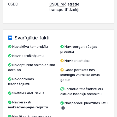
CSDD
CSDD reģistrētie
transportlīdzekļi
Svarīgākie fakti
Nav aktīvu komercķīlu
Nav reorganizācijas
procesu
Nav nodrošinājumu
Nav kontaktdati
Nav apturēta saimnieciskā
darbība
Gada pārskats nav
iesniegts vairāk kā divus
Nav darbības
gadus
ierobežojumu
Pārbaudīt tiešsaistē VID
Skatīties AML riskus
aktuālo nodokļu samaksu
Nav ieraksti
Nav parādu piedziņas lietu
maksātnespējas reģistrā
Nav likvidācijas procesa