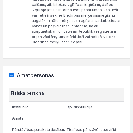
celšanu, atbilstošas izglītības iegūšanu, dalību
izglītojošos un informatīvos pasākumos, kas tieši
vai netieši sekmē Biedrības mērķu sasniegšanu;
augstāk minēto mērķu sasniegšanai sadarboties ar
Valsts un pašvaldības iestādēm, kā arī
starptautiskām un Latvijas Republikā reģistrētām
organizācijām, kuru mērķi tieši vai netieši veicina
Biedrības mērķu sasniegšanu.
Amatpersonas
Fiziska persona
Izpildinstitūcija
Tiesības pārstāvēt atsevišķi