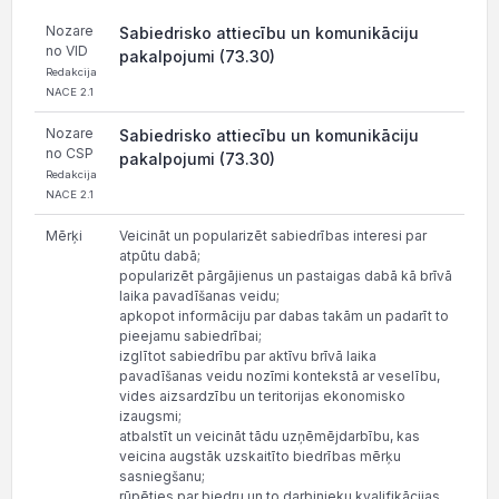
Nozare
Sabiedrisko attiecību un komunikāciju
no VID
pakalpojumi (73.30)
Redakcija
NACE 2.1
Nozare
Sabiedrisko attiecību un komunikāciju
no CSP
pakalpojumi (73.30)
Redakcija
NACE 2.1
Mērķi
Veicināt un popularizēt sabiedrības interesi par
atpūtu dabā;
popularizēt pārgājienus un pastaigas dabā kā brīvā
laika pavadīšanas veidu;
apkopot informāciju par dabas takām un padarīt to
pieejamu sabiedrībai;
izglītot sabiedrību par aktīvu brīvā laika
pavadīšanas veidu nozīmi kontekstā ar veselību,
vides aizsardzību un teritorijas ekonomisko
izaugsmi;
atbalstīt un veicināt tādu uzņēmējdarbību, kas
veicina augstāk uzskaitīto biedrības mērķu
sasniegšanu;
rūpēties par biedru un to darbinieku kvalifikācijas