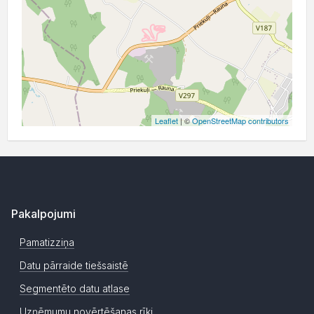
Leaflet
| ©
OpenStreetMap contributors
Pakalpojumi
Pamatizziņa
Datu pārraide tiešsaistē
Segmentēto datu atlase
Uzņēmumu novērtēšanas rīki