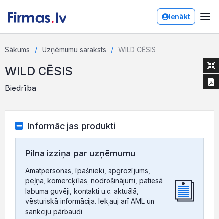
Ienākt
Sākums
Uzņēmumu saraksts
WILD CĒSIS
WILD CĒSIS
Biedrība
Informācijas produkti
Pilna izziņa par uzņēmumu
Amatpersonas, īpašnieki, apgrozījums,
peļņa, komercķīlas, nodrošinājumi, patiesā
labuma guvēji, kontakti u.c. aktuālā,
vēsturiskā informācija. Iekļauj arī AML un
sankciju pārbaudi