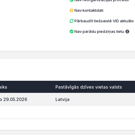
Nav kontaktdati
Pārbaudīt tiešsaistē VID aktuāl
Nav parādu piedziņas lietu
aiks
Pastāvīgās dzīves vietas valsts
o 29.05.2026
Latvija