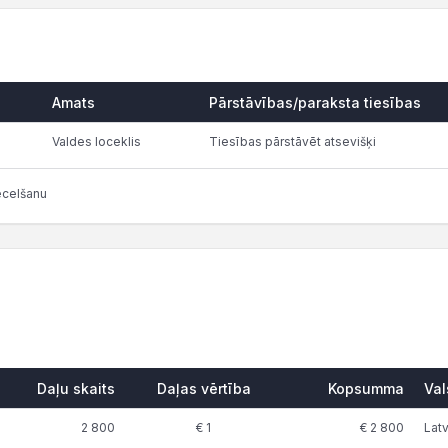
Amats
Pārstāvības/paraksta tiesības
Valdes loceklis
Tiesības pārstāvēt atsevišķi
ecelšanu
Daļu skaits
Daļas vērtība
Kopsumma
Val
2 800
€ 1
€ 2 800
Latv