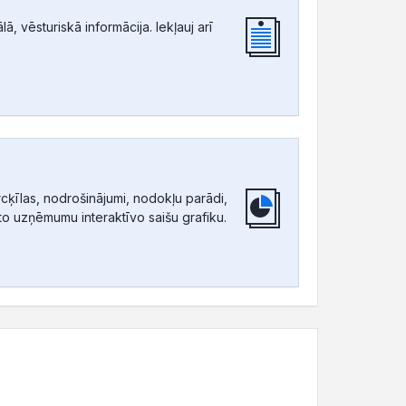
, vēsturiskā informācija. Iekļauj arī
ķīlas, nodrošinājumi, nodokļu parādi,
tīto uzņēmumu interaktīvo saišu grafiku.