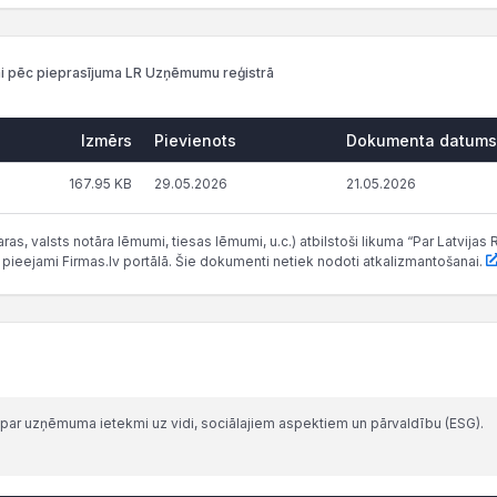
i pēc pieprasījuma LR Uzņēmumu reģistrā
Izmērs
Pievienots
Dokumenta datums
167.95 KB
29.05.2026
21.05.2026
as, valsts notāra lēmumi, tiesas lēmumi, u.c.) atbilstoši likuma “Par Latvij
 pieejami Firmas.lv portālā. Šie dokumenti netiek nodoti atkalizmantošanai.
par uzņēmuma ietekmi uz vidi, sociālajiem aspektiem un pārvaldību (ESG).