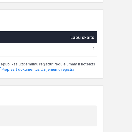
Lapu skaits
1
as Republikas Uzņēmumu reģistru” regulējumam ir noteikts
Pieprasīt dokumentus Uzņēmumu reģistrā