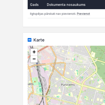
Gads
Dokumenta nosaukums
Ilgtspējas pārskati nav pievienoti.
Pievienot
Karte
+
−