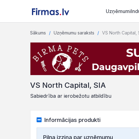
Uzņēmumi
Ind
Sākums
Uzņēmumu saraksts
VS North Capital, 
VS North Capital, SIA
Sabiedrība ar ierobežotu atbildību
Informācijas produkti
Pilna izziņa par uzņēmumu