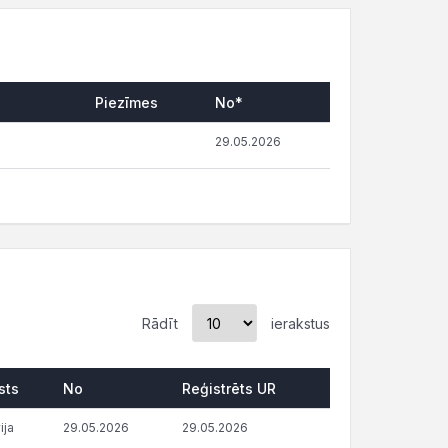
Piezīmes
No*
29.05.2026
Rādīt
ierakstus
sts
No
Reģistrēts UR
ija
29.05.2026
29.05.2026