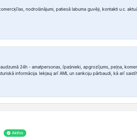
mercķīlas, nodrošinājumi, patiesā labuma guvēji, kontakti u.c. aktuālā
audzumā 24h - amatpersonas, īpašnieki, apgrozījums, peļņa, komerc
sturiskā informācija. Iekļauj arī AML un sankciju pārbaudi, kā arī sais
Aktīvs