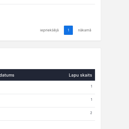
iepriekšējā
1
nākamā
datums
Lapu skaits
1
1
2