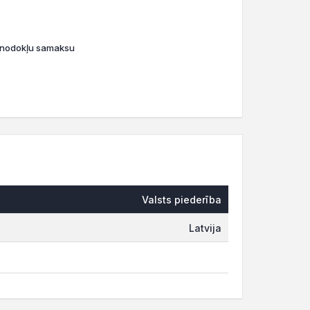
o nodokļu samaksu
Valsts piederība
Latvija