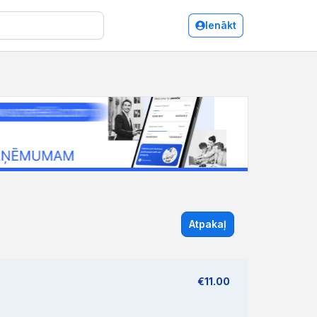
Ienākt
Atpakaļ
€11.00