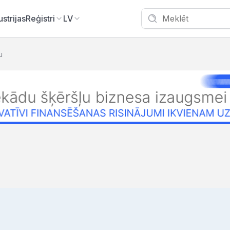
ustrijas
Reģistri
LV
u