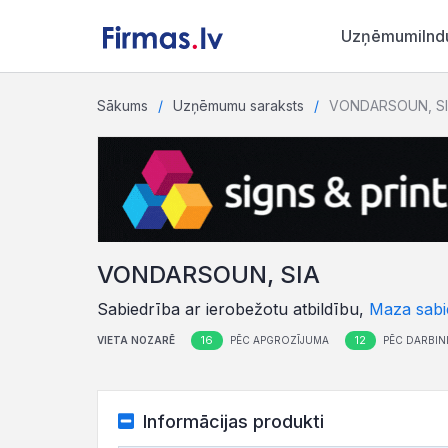
Uzņēmumi
Ind
Sākums
Uzņēmumu saraksts
VONDARSOUN, S
VONDARSOUN, SIA
Sabiedrība ar ierobežotu atbildību,
Maza sabi
16
12
VIETA NOZARĒ
PĒC APGROZĪJUMA
PĒC DARBIN
Informācijas produkti