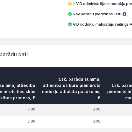
Ir VID administrējami nodokļu par
Nav parādu piedziņas lietu
VID nodokļu maksātāju reitings A 
parādu dati
t.sk. parāda summa,
 summa, attiecībā
attiecībā uz kuru piemērots
t.sk. par
emērots tiesiskās
nodokļu atbalsta pasākums,
pieņemts l
dzības process, €
€
mak
0.00
0.00
0.00
0.00