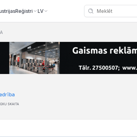
ustrijas
Reģistri
LV
IA
edrība
IEKU SKAITA