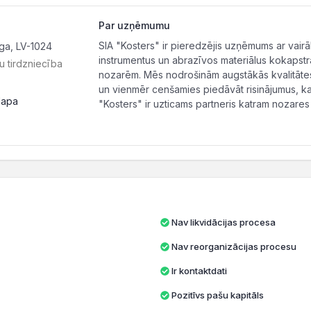
Par uzņēmumu
SIA "Kosters" ir pieredzējis uzņēmums ar vair
ga, LV-1024
instrumentus un abrazīvos materiālus kokapst
u tirdzniecība
nozarēm. Mēs nodrošinām augstākās kvalitātes 
un vienmēr cenšamies piedāvāt risinājumus, ka
lapa
"Kosters" ir uzticams partneris katram nozares 
Nav likvidācijas procesa
Nav reorganizācijas procesu
Ir kontaktdati
Pozitīvs pašu kapitāls