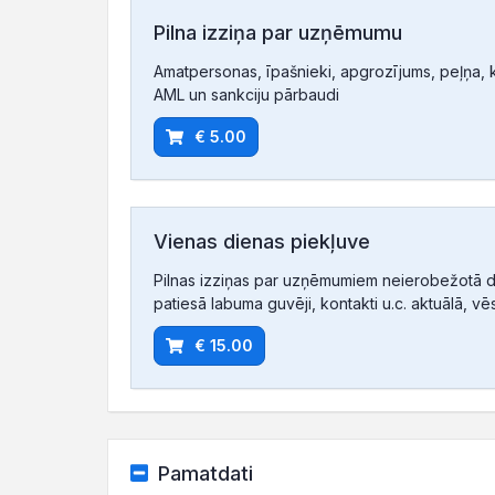
Pilna izziņa par uzņēmumu
Amatpersonas, īpašnieki, apgrozījums, peļņa, ko
AML un sankciju pārbaudi
€ 5.00
Vienas dienas piekļuve
Pilnas izziņas par uzņēmumiem neierobežotā d
patiesā labuma guvēji, kontakti u.c. aktuālā, vē
€ 15.00
Pamatdati