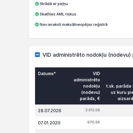
Strādā ar peļņu
Skatīties AML riskus
Nav ieraksti maksātnespējas reģistrā
VID administrēto nodokļu (nodevu) 
Datums*
VID
administrēto
nodokļu
t.sk. parāda
(nodevu)
uz kuru pi
parāds, €
aizsar
3 612.06
28.07.2026
976.96
07.01.2020