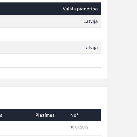
Valsts piederība
Latvija
Latvija
as
Piezīmes
No*
16.01.2012