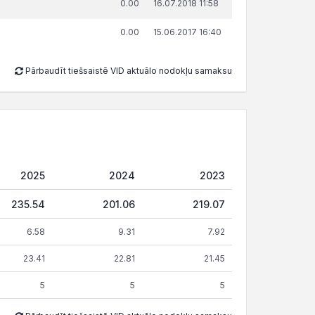
0.00
16.07.2018 11:58
0.00
15.06.2017 16:40
Pārbaudīt tiešsaistē VID aktuālo nodokļu samaksu
2025
2024
2023
235.54
201.06
219.07
6.58
9.31
7.92
23.41
22.81
21.45
5
5
5