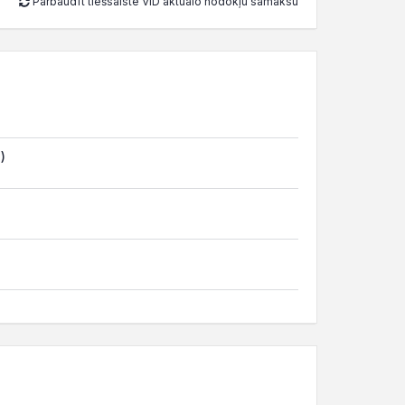
Pārbaudīt tiešsaistē VID aktuālo nodokļu samaksu
)