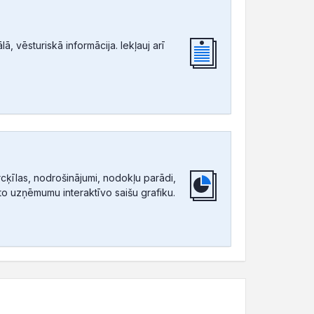
, vēsturiskā informācija. Iekļauj arī
ķīlas, nodrošinājumi, nodokļu parādi,
tīto uzņēmumu interaktīvo saišu grafiku.