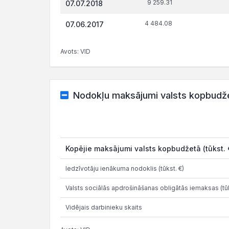
9 259.31
07.07.2018
4 484.08
07.06.2017
Avots: VID
Nodokļu maksājumi valsts kopbudž
Kopējie maksājumi valsts kopbudžetā (tūkst. 
Iedzīvotāju ienākuma nodoklis (tūkst. €)
Valsts sociālās apdrošināšanas obligātās iemaksas (tūk
Vidējais darbinieku skaits