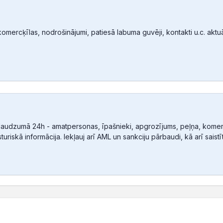
mercķīlas, nodrošinājumi, patiesā labuma guvēji, kontakti u.c. aktuālā
audzumā 24h - amatpersonas, īpašnieki, apgrozījums, peļņa, komerc
sturiskā informācija. Iekļauj arī AML un sankciju pārbaudi, kā arī sais