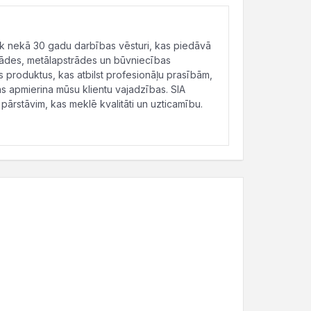
āk nekā 30 gadu darbības vēsturi, kas piedāvā
rādes, metālapstrādes un būvniecības
produktus, kas atbilst profesionāļu prasībām,
s apmierina mūsu klientu vajadzības. SIA
pārstāvim, kas meklē kvalitāti un uzticamību.