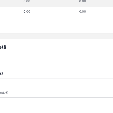
0.00
0.00
0.00
0.00
etā
€)
st. €)