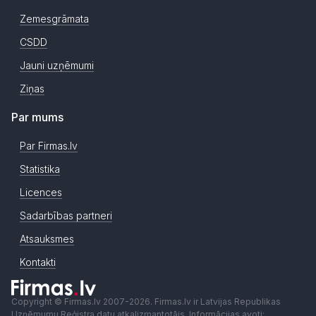
Zemesgrāmata
CSDD
Jauni uzņēmumi
Ziņas
Par mums
Par Firmas.lv
Statistika
Licences
Sadarbības partneri
Atsauksmes
Kontakti
Copyright © Firmas.lv 2007-2026. Firmas.lv ir Latvijas Republikas
Uzņēmumu Reģistra datu atkalizmantotājs. Informācijas avoti: