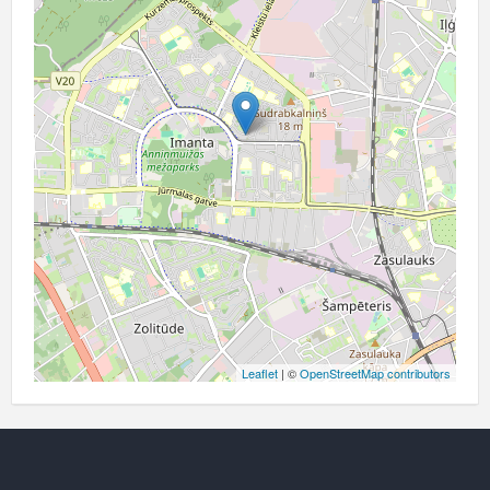
Leaflet
| ©
OpenStreetMap contributors