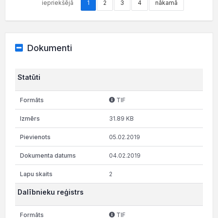
iepriekšējā
1
2
3
4
nākamā
Dokumenti
Statūti
TIF
31.89 KB
05.02.2019
04.02.2019
2
Dalībnieku reģistrs
TIF