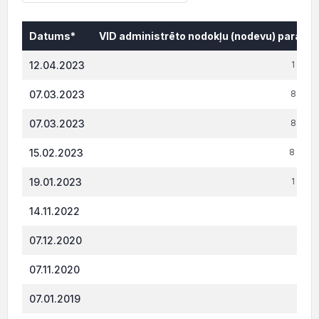
Datums*
VID administrēto nodokļu (nodevu) parāds,
Datums*
VID administrēto nodokļu (nodevu) parāds,
12.04.2023
1 576.
07.03.2023
8 871.
07.03.2023
8 871.
15.02.2023
8 804.
19.01.2023
1 995.
14.11.2022
474.
07.12.2020
163.
07.11.2020
165.
07.01.2019
380.