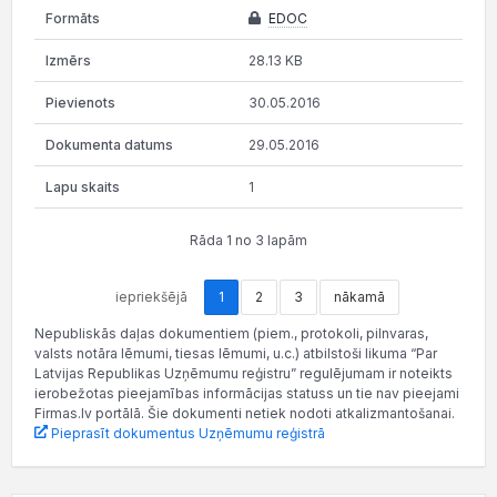
EDOC
28.13 KB
30.05.2016
29.05.2016
1
Rāda 1 no 3 lapām
iepriekšējā
1
2
3
nākamā
Nepubliskās daļas dokumentiem (piem., protokoli, pilnvaras,
valsts notāra lēmumi, tiesas lēmumi, u.c.) atbilstoši likuma “Par
Latvijas Republikas Uzņēmumu reģistru” regulējumam ir noteikts
ierobežotas pieejamības informācijas statuss un tie nav pieejami
Firmas.lv portālā. Šie dokumenti netiek nodoti atkalizmantošanai.
Pieprasīt dokumentus Uzņēmumu reģistrā