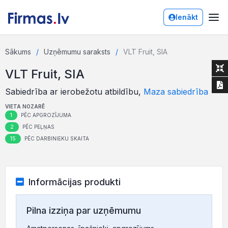
Ienākt
Sākums
Uzņēmumu saraksts
VLT Fruit, SIA
VLT Fruit, SIA
Sabiedrība ar ierobežotu atbildību,
Maza sabiedrība
VIETA NOZARĒ
1
PĒC APGROZĪJUMA
2
PĒC PEĻŅAS
15
PĒC DARBINIEKU SKAITA
Informācijas produkti
Pilna izziņa par uzņēmumu