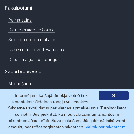
Pakalpojumi
Pamatizziņa
Datu pārraide tiešsaistē
Segmentēto datu atlase
Uzņēmumu novērtēšanas rīki
Datu izmaiņu monitorings
Sadarbības veidi
Abonēšana
Dienas pieeja
Informējam, ka šajā tīmekļa vietnē tiek
✖
izmantotas sīkdatnes (angļu val. cookies).
Mikropirkumi
Sīkdatne uzkrāj datus par vietnes apmeklējumu. Turpinot lietot
Reģistrēties
šo vietni, Jūs piekrītat, ka mēs uzkrāsim un izmantosim
sīkdatnes Jūsu ierīcē. Savu piekrišanu Jūs jebkurā laikā varat
Meklēšana
atsaukt, nodzēšot saglabātās sīkdatnes.
Vairāk par sīkdatnēm