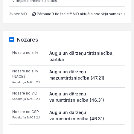
Vidējais darbinieku skaits
Avots: VID
Pārbaudīt tiešsaistē VID aktuālo nodokļu samaksu
Nozares
Nozare no zl.lv
Augļu un dārzeņu tirdzniecība,
pārtika
Nozare no zl.lv
Augļu un dārzeņu
(NACE2)
mazumtirdzniecība (47.21)
Redakcija NACE 2.1
Nozare no VID
Augļu un dārzeņu
Redakcija NACE 2.1
vairumtirdzniecība (46.31)
Nozare no CSP
Augļu un dārzeņu
Redakcija NACE 2.1
vairumtirdzniecība (46.31)