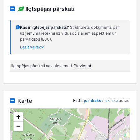
Ilgtspējas pārskati
Kas ir ilgtspējas pārskats?
Strukturēts dokuments par
uzņēmuma ietekmi uz vidi, sociālajiem aspektiem un
pārvaldību (ESG).
Lasīt vairāk
Ilgtspējas pārskati nav pievienoti.
Pievienot
Karte
Rādīt
juridisko
/
faktisko
adresi
+
−