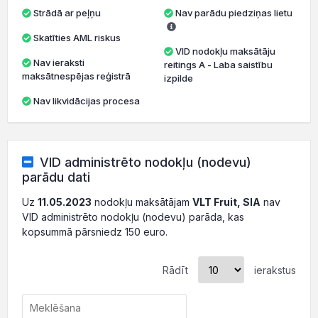
Strādā ar peļņu
Nav parādu piedziņas lietu
Skatīties AML riskus
VID nodokļu maksātāju
Nav ieraksti
reitings A - Laba saistību
maksātnespējas reģistrā
izpilde
Nav likvidācijas procesa
VID administrēto nodokļu (nodevu)
parādu dati
Uz
11.05.2023
nodokļu maksātājam
VLT Fruit, SIA
nav
VID administrēto nodokļu (nodevu) parāda, kas
kopsummā pārsniedz 150 euro.
Rādīt
ierakstus