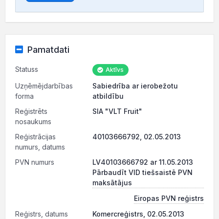
Pamatdati
Statuss
Aktīvs
Uzņēmējdarbības
Sabiedrība ar ierobežotu
forma
atbildību
Reģistrēts
SIA "VLT Fruit"
nosaukums
Reģistrācijas
40103666792, 02.05.2013
numurs, datums
PVN numurs
LV40103666792 ar 11.05.2013
Pārbaudīt VID tiešsaistē PVN
maksātājus
Eiropas PVN reģistrs
Reģistrs, datums
Komercreģistrs, 02.05.2013