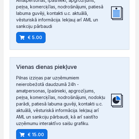
Amatpersonas, īpašnieki, apgrozījums,
peļņa, komercķīlas, nodrošinājumi, patiesā
labuma guvēji, kontakti u.c. aktuālā,
vēsturiskā informācija. Iekļauj arī AML un
sankciju pārbaudi
€ 5.00
Vienas dienas piekļuve
Pilnas izziņas par uzņēmumiem
neierobežotā daudzumā 24h -
amatpersonas, īpašnieki, apgrozījums,
peļņa, komercķīlas, nodrošinājumi, nodokļu
parādi, patiesā labuma guvēji, kontakti u.c.
aktuālā, vēsturiskā informācija. Iekļauj arī
AML un sankciju pārbaudi, kā arī saistīto
uzņēmumu interaktīvo saišu grafiku.
€ 15.00