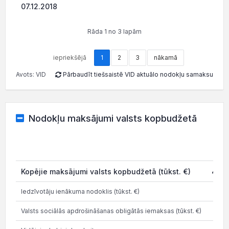
07.12.2018
376.
Rāda 1 no 3 lapām
iepriekšējā
1
2
3
nākamā
Avots: VID
Pārbaudīt tiešsaistē VID aktuālo nodokļu samaksu
Nodokļu maksājumi valsts kopbudžetā
20
Kopējie maksājumi valsts kopbudžetā (tūkst. €)
423.
Iedzīvotāju ienākuma nodoklis (tūkst. €)
8.
Valsts sociālās apdrošināšanas obligātās iemaksas (tūkst. €)
12.