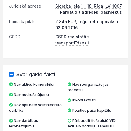
Juridiskā adrese
Sidraba iela 1 – 18, Rīga, LV-1067
Pārbaudīt adreses īpašniekus
Pamatkapitāls
2 845 EUR, reģistrēta apmaksa
02.06.2016
CSDD
CSDD reģistrētie
transportlīdzekļi
Svarīgākie fakti
Nav aktīvu komercķīlu
Nav reorganizācijas
procesu
Nav nodrošinājumu
Ir kontaktdati
Nav apturēta saimnieciskā
darbība
Pozitīvs pašu kapitāls
Nav darbības
Pārbaudīt tiešsaistē VID
ierobežojumu
aktuālo nodokļu samaksu