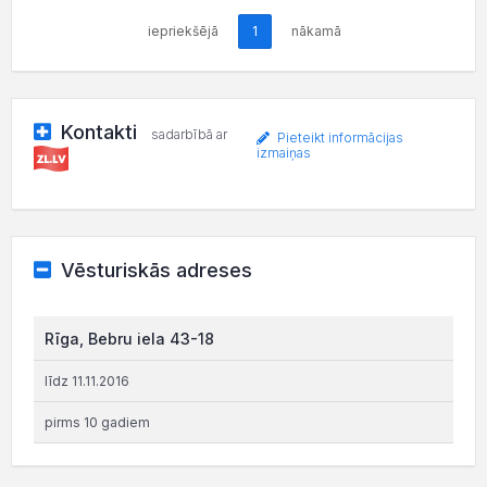
iepriekšējā
1
nākamā
Kontakti
sadarbībā ar
Pieteikt informācijas
izmaiņas
Vēsturiskās adreses
Rīga, Bebru iela 43-18
līdz 11.11.2016
pirms 10 gadiem