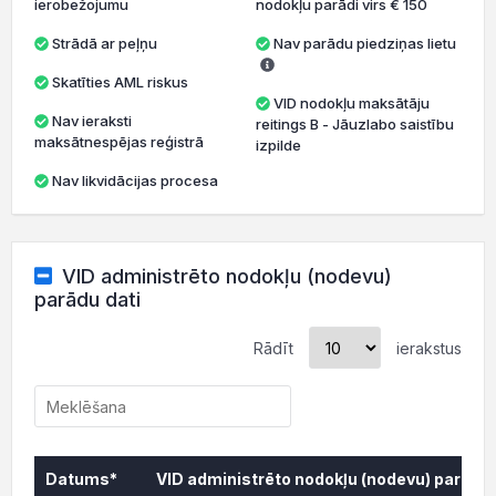
ierobežojumu
nodokļu parādi virs € 150
Strādā ar peļņu
Nav parādu piedziņas lietu
Skatīties AML riskus
VID nodokļu maksātāju
Nav ieraksti
reitings B - Jāuzlabo saistību
maksātnespējas reģistrā
izpilde
Nav likvidācijas procesa
VID administrēto nodokļu (nodevu)
parādu dati
Rādīt
ierakstus
Datums*
VID administrēto nodokļu (nodevu) parāds,