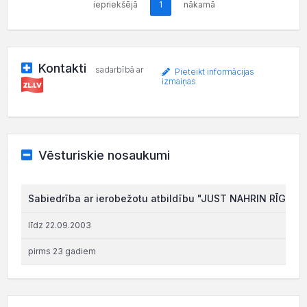
iepriekšējā
1
nākamā
Kontakti
sadarbībā ar
Pieteikt informācijas
izmaiņas
Vēsturiskie nosaukumi
Sabiedrība ar ierobežotu atbildību "JUST NAHRIN RĪGĀ SI
līdz 22.09.2003
pirms 23 gadiem