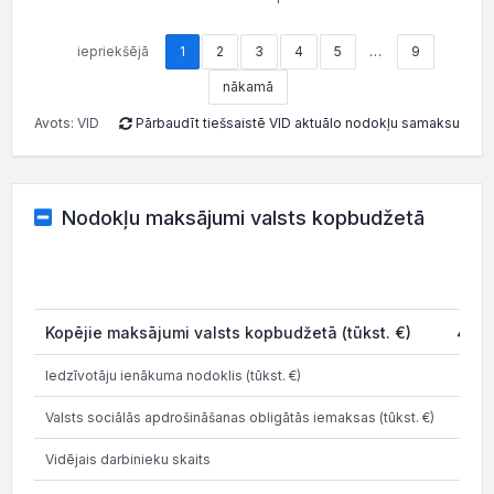
iepriekšējā
1
2
3
4
5
…
9
nākamā
Avots: VID
Pārbaudīt tiešsaistē VID aktuālo nodokļu samaksu
Nodokļu maksājumi valsts kopbudžetā
202
Kopējie maksājumi valsts kopbudžetā (tūkst. €)
41.5
Iedzīvotāju ienākuma nodoklis (tūkst. €)
2.9
Valsts sociālās apdrošināšanas obligātās iemaksas (tūkst. €)
13.3
Vidējais darbinieku skaits