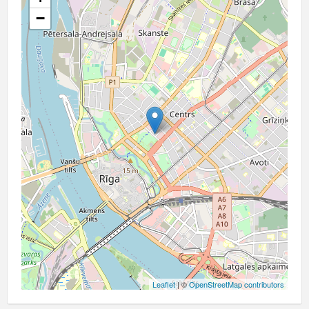
−
Leaflet
| ©
OpenStreetMap contributors