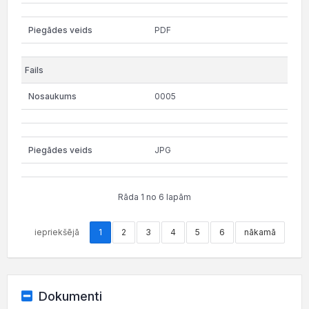
PDF
0005
JPG
Rāda 1 no 6 lapām
iepriekšējā
1
2
3
4
5
6
nākamā
Dokumenti