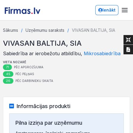
Ienākt
Sākums
Uzņēmumu saraksts
VIVASAN BALTIJA, SIA
VIVASAN BALTIJA, SIA
Sabiedrība ar ierobežotu atbildību,
Mikrosabiedrība
VIETA NOZARĒ
71
PĒC APGROZĪJUMA
45
PĒC PEĻŅAS
26
PĒC DARBINIEKU SKAITA
Informācijas produkti
Pilna izziņa par uzņēmumu