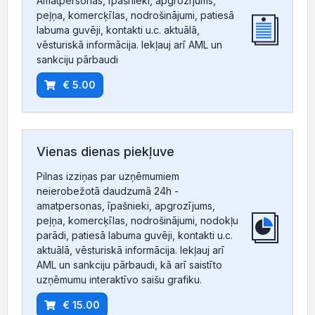
Amatpersonas, īpašnieki, apgrozījums,
peļņa, komercķīlas, nodrošinājumi, patiesā
labuma guvēji, kontakti u.c. aktuālā,
vēsturiskā informācija. Iekļauj arī AML un
sankciju pārbaudi
€ 5.00
Vienas dienas piekļuve
Pilnas izziņas par uzņēmumiem
neierobežotā daudzumā 24h -
amatpersonas, īpašnieki, apgrozījums,
peļņa, komercķīlas, nodrošinājumi, nodokļu
parādi, patiesā labuma guvēji, kontakti u.c.
aktuālā, vēsturiskā informācija. Iekļauj arī
AML un sankciju pārbaudi, kā arī saistīto
uzņēmumu interaktīvo saišu grafiku.
€ 15.00