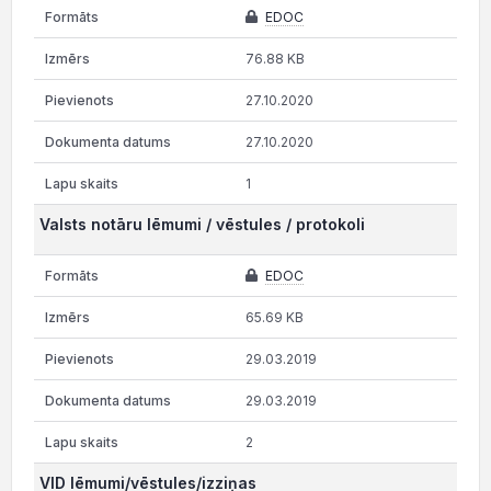
EDOC
76.88 KB
27.10.2020
27.10.2020
1
Valsts notāru lēmumi / vēstules / protokoli
EDOC
65.69 KB
29.03.2019
29.03.2019
2
VID lēmumi/vēstules/izziņas