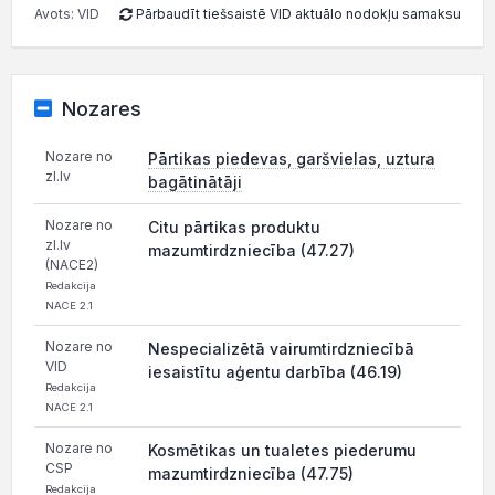
Avots: VID
Pārbaudīt tiešsaistē VID aktuālo nodokļu samaksu
Nozares
Nozare no
Pārtikas piedevas, garšvielas, uztura
zl.lv
bagātinātāji
Nozare no
Citu pārtikas produktu
zl.lv
mazumtirdzniecība (47.27)
(NACE2)
Redakcija
NACE 2.1
Nozare no
Nespecializētā vairumtirdzniecībā
VID
iesaistītu aģentu darbība (46.19)
Redakcija
NACE 2.1
Nozare no
Kosmētikas un tualetes piederumu
CSP
mazumtirdzniecība (47.75)
Redakcija