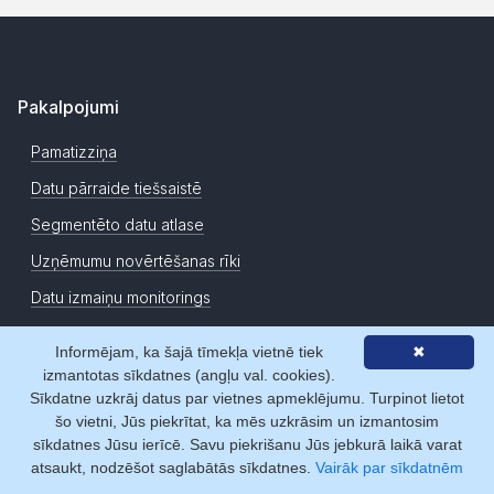
Pakalpojumi
Pamatizziņa
Datu pārraide tiešsaistē
Segmentēto datu atlase
Uzņēmumu novērtēšanas rīki
Datu izmaiņu monitorings
Sadarbības veidi
Informējam, ka šajā tīmekļa vietnē tiek
✖
izmantotas sīkdatnes (angļu val. cookies).
Abonēšana
Sīkdatne uzkrāj datus par vietnes apmeklējumu. Turpinot lietot
šo vietni, Jūs piekrītat, ka mēs uzkrāsim un izmantosim
Dienas pieeja
sīkdatnes Jūsu ierīcē. Savu piekrišanu Jūs jebkurā laikā varat
Mikropirkumi
atsaukt, nodzēšot saglabātās sīkdatnes.
Vairāk par sīkdatnēm