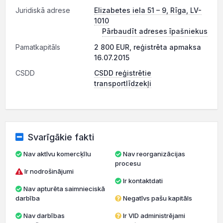
Juridiskā adrese
Elizabetes iela 51 – 9, Rīga, LV-
1010
Pārbaudīt adreses īpašniekus
Pamatkapitāls
2 800 EUR, reģistrēta apmaksa
16.07.2015
CSDD
CSDD reģistrētie
transportlīdzekļi
Svarīgākie fakti
Nav aktīvu komercķīlu
Nav reorganizācijas
procesu
Ir nodrošinājumi
Ir kontaktdati
Nav apturēta saimnieciskā
darbība
Negatīvs pašu kapitāls
Nav darbības
Ir VID administrējami