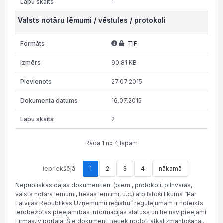
1
Valsts notāru lēmumi / vēstules / protokoli
TIF
90.81 KB
27.07.2015
16.07.2015
2
Rāda 1 no 4 lapām
iepriekšējā
1
2
3
4
nākamā
Nepubliskās daļas dokumentiem (piem., protokoli, pilnvaras,
valsts notāra lēmumi, tiesas lēmumi, u.c.) atbilstoši likuma “Par
Latvijas Republikas Uzņēmumu reģistru” regulējumam ir noteikts
ierobežotas pieejamības informācijas statuss un tie nav pieejami
Firmas.lv portālā. Šie dokumenti netiek nodoti atkalizmantošanai.