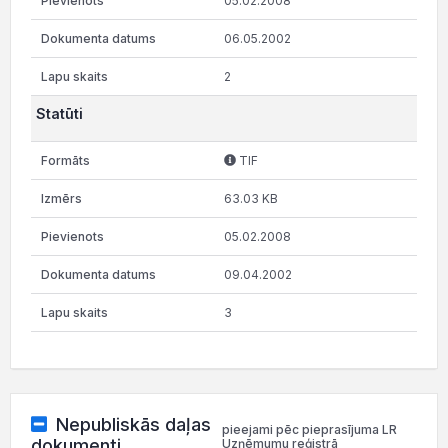
05.02.2008
06.05.2002
2
Statūti
TIF
63.03 KB
05.02.2008
09.04.2002
3
Nepubliskās daļas
pieejami pēc pieprasījuma LR
dokumenti
Uzņēmumu reģistrā