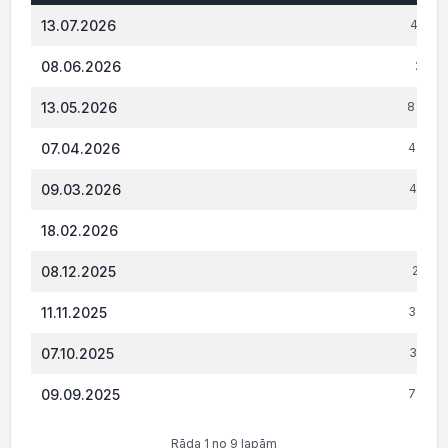
Datums*
VID administrēto nodokļu (nodevu) parāds,
13.07.2026
4 134
08.06.2026
2 841
13.05.2026
8 786.
07.04.2026
4 858.
09.03.2026
4 006.
18.02.2026
1 195
08.12.2025
2 192
11.11.2025
3 426.
07.10.2025
3 389.
09.09.2025
7 444.
Rāda 1 no 9 lapām