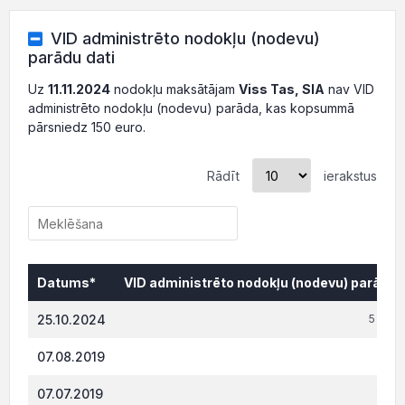
VID administrēto nodokļu (nodevu)
parādu dati
Uz
11.11.2024
nodokļu maksātājam
Viss Tas, SIA
nav VID
administrēto nodokļu (nodevu) parāda, kas kopsummā
pārsniedz 150 euro.
Rādīt
ierakstus
Datums*
VID administrēto nodokļu (nodevu) parāds,
Datums*
VID administrēto nodokļu (nodevu) parāds,
25.10.2024
5 570.
07.08.2019
810.
07.07.2019
808.