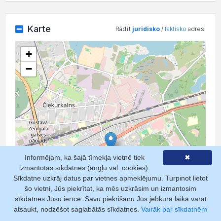
Karte
Rādīt
juridisko
/
faktisko
adresi
+
−
Informējam, ka šajā tīmekļa vietnē tiek
✖
izmantotas sīkdatnes (angļu val. cookies).
Sīkdatne uzkrāj datus par vietnes apmeklējumu. Turpinot lietot
šo vietni, Jūs piekrītat, ka mēs uzkrāsim un izmantosim
sīkdatnes Jūsu ierīcē. Savu piekrišanu Jūs jebkurā laikā varat
atsaukt, nodzēšot saglabātās sīkdatnes.
Vairāk par sīkdatnēm