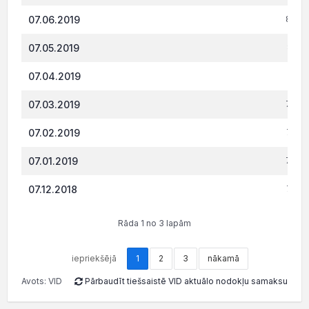
07.06.2019
806.
07.05.2019
804.
07.04.2019
802.
07.03.2019
799.
07.02.2019
792.
07.01.2019
733.
07.12.2018
724.
Rāda 1 no 3 lapām
iepriekšējā
1
2
3
nākamā
Avots: VID
Pārbaudīt tiešsaistē VID aktuālo nodokļu samaksu