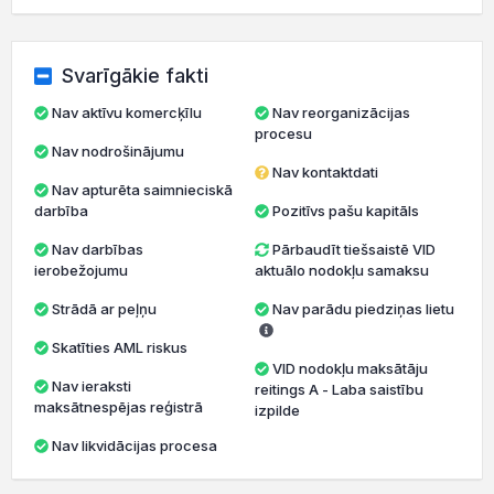
Svarīgākie fakti
Nav aktīvu komercķīlu
Nav reorganizācijas
procesu
Nav nodrošinājumu
Nav kontaktdati
Nav apturēta saimnieciskā
darbība
Pozitīvs pašu kapitāls
Nav darbības
Pārbaudīt tiešsaistē VID
ierobežojumu
aktuālo nodokļu samaksu
Strādā ar peļņu
Nav parādu piedziņas lietu
Skatīties AML riskus
VID nodokļu maksātāju
Nav ieraksti
reitings A - Laba saistību
maksātnespējas reģistrā
izpilde
Nav likvidācijas procesa