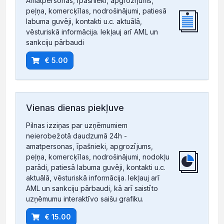
Amatpersonas, īpašnieki, apgrozījums,
peļņa, komercķīlas, nodrošinājumi, patiesā
labuma guvēji, kontakti u.c. aktuālā,
vēsturiskā informācija. Iekļauj arī AML un
sankciju pārbaudi
€ 5.00
Vienas dienas piekļuve
Pilnas izziņas par uzņēmumiem
neierobežotā daudzumā 24h -
amatpersonas, īpašnieki, apgrozījums,
peļņa, komercķīlas, nodrošinājumi, nodokļu
parādi, patiesā labuma guvēji, kontakti u.c.
aktuālā, vēsturiskā informācija. Iekļauj arī
AML un sankciju pārbaudi, kā arī saistīto
uzņēmumu interaktīvo saišu grafiku.
€ 15.00