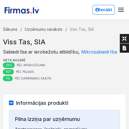
Ienākt
Sākums
Uzņēmumu saraksts
Viss Tas, SIA
Viss Tas, SIA
Sabiedrība ar ierobežotu atbildību,
Mikrosabiedrība
VIETA NOZARĒ
352
PĒC APGROZĪJUMA
107
PĒC PEĻŅAS
70
PĒC DARBINIEKU SKAITA
Informācijas produkti
Pilna izziņa par uzņēmumu