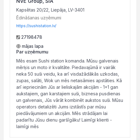
NVE Group, SIA
Kapsētas 20/22, Liepāja, LV-3401
Ēdināšanas uzņēmumi
https://sushistation.lv/
27198478
mājas lapa
Par uzņēmumu
Mēs esam Sushi station komanda. Mūsu galvenais
mērķis un moto ir kvalitāte. Piedavajūmā ir vairāk
neka 50 suši veidu, ka arī visdažādākās uzkodas,
zupas, salāti, Wok un mēs netaisāmies apstāties. Kā
arī iepriecinām Jūs ar lieliskajām akcijām - 1+1 gan
aukstajiem, gan karstajiem suši, biznesa pusdienas
un galvenais, Jūs vārāt kombinēt aukstos suši. Mūsu
operators detalizēti Jums izstāstīs par mūsu
piedāvājumiem un akcijām. Mēs strādājam lai
padarītu Jūsu dienu garšīgāku! Laimīgi klienti -
laimīgi mēs