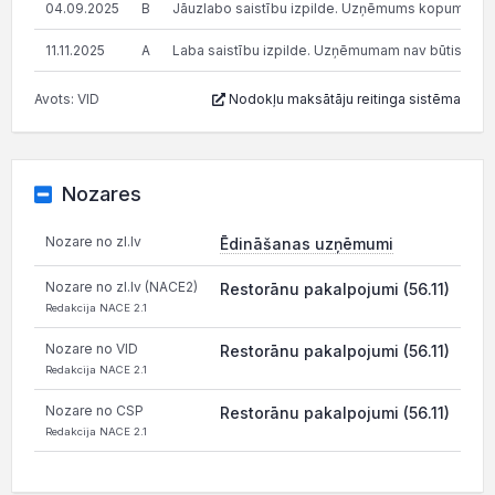
04.09.2025
B
Jāuzlabo saistību izpilde. Uzņēmums kopumā pilda s
11.11.2025
A
Laba saistību izpilde. Uzņēmumam nav būtisku n
Avots: VID
Nodokļu maksātāju reitinga sistēma
Nozares
Nozare no zl.lv
Ēdināšanas uzņēmumi
Nozare no zl.lv (NACE2)
Restorānu pakalpojumi (56.11)
Redakcija NACE 2.1
Nozare no VID
Restorānu pakalpojumi (56.11)
Redakcija NACE 2.1
Nozare no CSP
Restorānu pakalpojumi (56.11)
Redakcija NACE 2.1