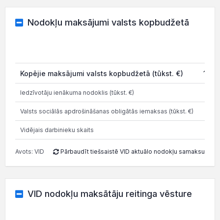
Nodokļu maksājumi valsts kopbudžetā
20
Kopējie maksājumi valsts kopbudžetā (tūkst. €)
101.
Iedzīvotāju ienākuma nodoklis (tūkst. €)
14.
Valsts sociālās apdrošināšanas obligātās iemaksas (tūkst. €)
43.
Vidējais darbinieku skaits
Avots: VID
Pārbaudīt tiešsaistē VID aktuālo nodokļu samaksu
VID nodokļu maksātāju reitinga vēsture