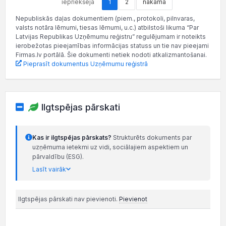
iepriekšējā
1
2
nākamā
Nepubliskās daļas dokumentiem (piem., protokoli, pilnvaras,
valsts notāra lēmumi, tiesas lēmumi, u.c.) atbilstoši likuma “Par
Latvijas Republikas Uzņēmumu reģistru” regulējumam ir noteikts
ierobežotas pieejamības informācijas statuss un tie nav pieejami
Firmas.lv portālā. Šie dokumenti netiek nodoti atkalizmantošanai.
Pieprasīt dokumentus Uzņēmumu reģistrā
Ilgtspējas pārskati
Kas ir ilgtspējas pārskats?
Strukturēts dokuments par
uzņēmuma ietekmi uz vidi, sociālajiem aspektiem un
pārvaldību (ESG).
Lasīt vairāk
Ilgtspējas pārskati nav pievienoti.
Pievienot