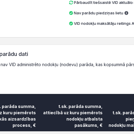
Pārbaudīt tiešsaistē VID aktuāl
Nav parādu piedziņas lietu
VID nodokļu maksātāju reitings A 
parādu dati
nav VID administrēto nodokļu (nodevu) parāda, kas kopsummā pārs
k. parāda summa,
t.sk. parāda summa,
uz kuru piemērots
attiecībā uz kuru piemērots
t.sk. par
skās aizsardzības
nodokļu atbalsta
pie
process, €
pasākums, €
nodokļu mak