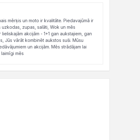
s mērķis un moto ir kvalitāte. Piedavajūmā ir
s uzkodas, zupas, salāti, Wok un mēs
 lieliskajām akcijām - 1+1 gan aukstajiem, gan
s, Jūs vārāt kombinēt aukstos suši. Mūsu
iedāvājumiem un akcijām. Mēs strādājam lai
 laimīgi mēs