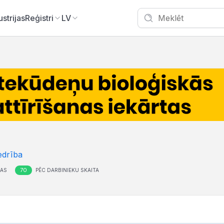
ustrijas
Reģistri
LV
edrība
70
ŅAS
PĒC DARBINIEKU SKAITA