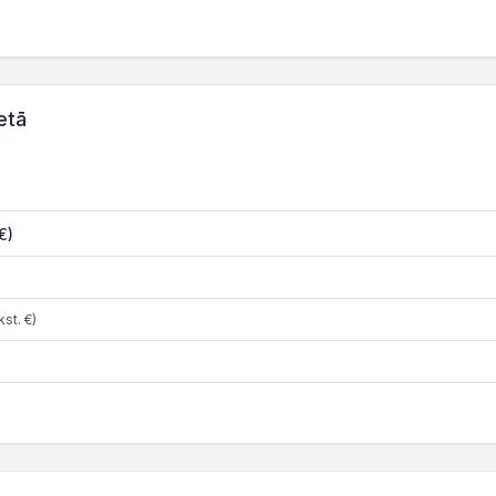
etā
€)
st. €)