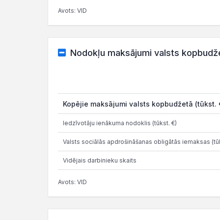
Avots: VID
Nodokļu maksājumi valsts kopbudž
Kopējie maksājumi valsts kopbudžetā (tūkst. 
Iedzīvotāju ienākuma nodoklis (tūkst. €)
Valsts sociālās apdrošināšanas obligātās iemaksas (tūk
Vidējais darbinieku skaits
Avots: VID