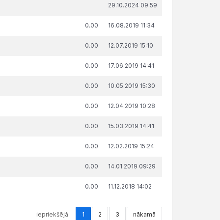
āda summa, attiecībā uz kuru
Publicēšanas
29.10.2024 09:59
ņemts lēmums par nokavēto
datums un
sājumu labprātīgu izpildi, €
laiks
0.00
16.08.2019 11:34
0.00
12.07.2019 15:10
0.00
17.06.2019 14:41
0.00
10.05.2019 15:30
0.00
12.04.2019 10:28
0.00
15.03.2019 14:41
0.00
12.02.2019 15:24
0.00
14.01.2019 09:29
0.00
11.12.2018 14:02
iepriekšējā
1
2
3
nākamā