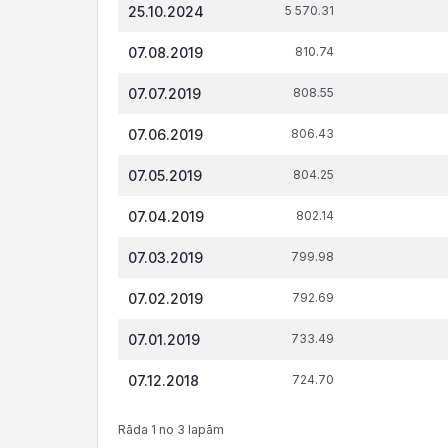
Datums*
VID
t.s
25.10.2024
5 570.31
administrēto
attiecībā 
nodokļu
tiesi
07.08.2019
810.74
(nodevu)
parāds, €
07.07.2019
808.55
07.06.2019
806.43
07.05.2019
804.25
07.04.2019
802.14
07.03.2019
799.98
07.02.2019
792.69
07.01.2019
733.49
07.12.2018
724.70
Rāda 1 no 3 lapām