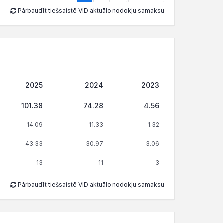
Pārbaudīt tiešsaistē VID aktuālo nodokļu samaksu
2025
2024
2023
101.38
74.28
4.56
14.09
11.33
1.32
43.33
30.97
3.06
13
11
3
Pārbaudīt tiešsaistē VID aktuālo nodokļu samaksu