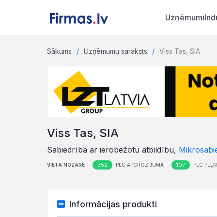
Uzņēmumi
Ind
Sākums
Uzņēmumu saraksts
Viss Tas, SIA
Viss Tas, SIA
Sabiedrība ar ierobežotu atbildību,
Mikrosabi
352
107
VIETA NOZARĒ
PĒC APGROZĪJUMA
PĒC PEĻ
Informācijas produkti