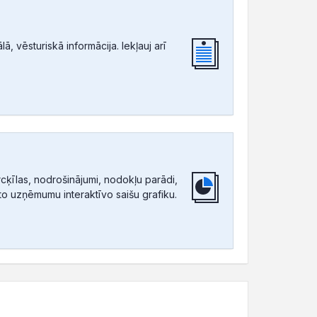
, vēsturiskā informācija. Iekļauj arī
ķīlas, nodrošinājumi, nodokļu parādi,
tīto uzņēmumu interaktīvo saišu grafiku.