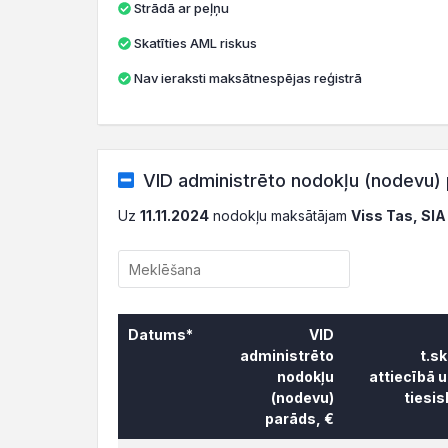
Strādā ar peļņu
Skatīties AML riskus
Nav ieraksti maksātnespējas reģistrā
VID administrēto nodokļu (nodevu) 
Uz
11.11.2024
nodokļu maksātājam
Viss Tas, SIA
Datums*
VID
administrēto
t.s
nodokļu
attiecībā 
(nodevu)
tiesi
parāds, €