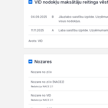
VID nodokļu maksātāju reitinga vēs
04.09.2025
B
Jāuzlabo saistību izpilde. Uzņēmums
visus nodokļus.
11.11.2025
A
Laba saistību izpilde. Uzņēmumam
Avots: VID
Nozares
Nozare no zl.lv
Nozare no zl.lv (NACE2)
Redakcija NACE 2.1
Nozare no VID
Redakcija NACE 2.1