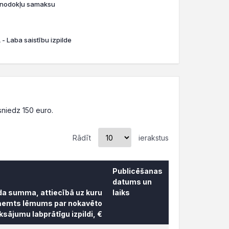
o nodokļu samaksu
- Laba saistību izpilde
niedz 150 euro.
Rādīt
ierakstus
Publicēšanas
datums un
āda summa, attiecībā uz kuru
laiks
ņemts lēmums par nokavēto
sājumu labprātīgu izpildi, €