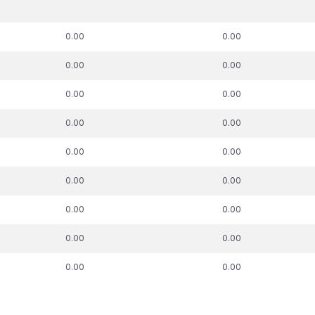
k. parāda summa,
t.sk. parāda summa,
t.sk. par
uz kuru piemērots
attiecībā uz kuru piemērots
pie
skās aizsardzības
nodokļu atbalsta
nodokļu mak
0.00
0.00
process, €
pasākums, €
0.00
0.00
0.00
0.00
0.00
0.00
0.00
0.00
0.00
0.00
0.00
0.00
0.00
0.00
0.00
0.00