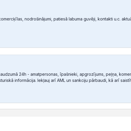
mercķīlas, nodrošinājumi, patiesā labuma guvēji, kontakti u.c. aktuālā
audzumā 24h - amatpersonas, īpašnieki, apgrozījums, peļņa, komerc
sturiskā informācija. Iekļauj arī AML un sankciju pārbaudi, kā arī sais