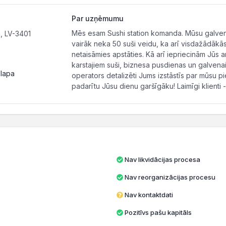
Par uzņēmumu
Mēs esam Sushi station komanda. Mūsu galvenai
, LV-3401
vairāk neka 50 suši veidu, ka arī visdažādākā
netaisāmies apstāties. Kā arī iepriecinām Jūs ar
karstajiem suši, biznesa pusdienas un galvenai
 lapa
operators detalizēti Jums izstāstīs par mūsu p
padarītu Jūsu dienu garšīgāku! Laimīgi klienti -
Nav likvidācijas procesa
Nav reorganizācijas procesu
Nav kontaktdati
Pozitīvs pašu kapitāls