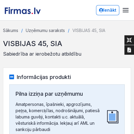
Ienākt
Sākums
Uzņēmumu saraksts
VISBIJAS 45, SIA
VISBIJAS 45, SIA
Sabiedrība ar ierobežotu atbildību
Informācijas produkti
Pilna izziņa par uzņēmumu
Amatpersonas, īpašnieki, apgrozījums,
peļņa, komercķīlas, nodrošinājumi, patiesā
labuma guvēji, kontakti u.c. aktuālā,
vēsturiskā informācija. Iekļauj arī AML un
sankciju pārbaudi