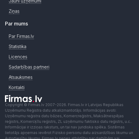
Jauni uzņēmumi
Ziņas
Par mums
Par Firmas.lv
Statistika
Licences
Sadarbības partneri
Atsauksmes
Kontakti
Copyright © Firmas.lv 2007-2026. Firmas.lv ir Latvijas Republikas
Uzņēmumu Reģistra datu atkalizmantotājs. Informācijas avoti:
Uzņēmumu reģistra datu bāzes, Komercreģistrs, Maksātnespējas
reģistrs, Komercķīlu reģistrs, ZL uzņēmumu faktisko datu reģistrs, u.c..
Informācijai ir izziņas raksturs, un tai nav juridiska spēka. Sistēmas
lietotājs apņemas ievērot Fizisko personu datu aizsardzības likumu un
Autortiesību likumu. Firmas.lv nenes atbildību par darbībām vai