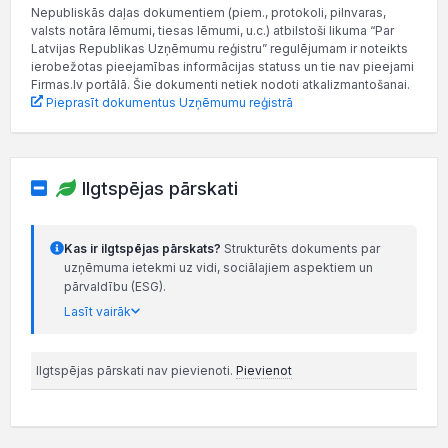
Nepubliskās daļas dokumentiem (piem., protokoli, pilnvaras,
valsts notāra lēmumi, tiesas lēmumi, u.c.) atbilstoši likuma “Par
Latvijas Republikas Uzņēmumu reģistru” regulējumam ir noteikts
ierobežotas pieejamības informācijas statuss un tie nav pieejami
Firmas.lv portālā. Šie dokumenti netiek nodoti atkalizmantošanai.
Pieprasīt dokumentus Uzņēmumu reģistrā
Ilgtspējas pārskati
Kas ir ilgtspējas pārskats?
Strukturēts dokuments par
uzņēmuma ietekmi uz vidi, sociālajiem aspektiem un
pārvaldību (ESG).
Lasīt vairāk
Ilgtspējas pārskati nav pievienoti.
Pievienot