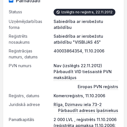
Pamatdati
Statuss
Izslēgts no reģistra, 22.11.2012
Uzņēmējdarbības
Sabiedrība ar ierobežotu
forma
atbildību
Reģistrēts
Sabiedrība ar ierobežotu
nosaukums
atbildību "VISBIJAS 45"
Reģistrācijas
40003864354, 11.10.2006
numurs, datums
PVN numurs
Nav (izslēgts 22.11.2012)
Pārbaudīt VID tiešsaistē PVN
maksātājus
Eiropas PVN reģistrs
Reģistrs, datums
Komercreģistrs, 11.10.2006
Juridiskā adrese
Rīga, Dzirnavu iela 73-2
Pārbaudīt adreses īpašniekus
Pamatkapitāls
2 000 LVL , reģistrēts 11.10.2006
(reģistrēta apmaksa 11.10.2006: