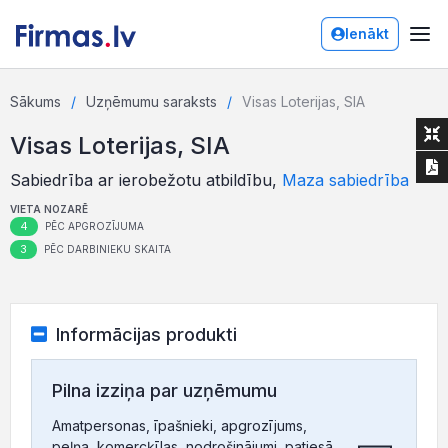
Ienākt
Sākums
Uzņēmumu saraksts
Visas Loterijas, SIA
Visas Loterijas, SIA
Sabiedrība ar ierobežotu atbildību,
Maza sabiedrība
VIETA NOZARĒ
4
PĒC APGROZĪJUMA
3
PĒC DARBINIEKU SKAITA
Informācijas produkti
Pilna izziņa par uzņēmumu
Amatpersonas, īpašnieki, apgrozījums,
peļņa, komercķīlas, nodrošinājumi, patiesā