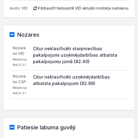
Avots: VID
Pārbaudīt tiešsaistē VID aktuālo nodokļu samaksu
Nozares
Nozare
Citur neklasificēti starpniecības
no VID
pakalpojumi uzņēmējdarbības atbalsta
Redakcija
pakalpojumu jomā (82.40)
NACE 2.1
Nozare
Citur neklasificēti uzņēmējdarbības
no CSP
atbalsta pakalpojumi (82.99)
Redakcija
NACE 2.1
Patiesie labuma guvēji