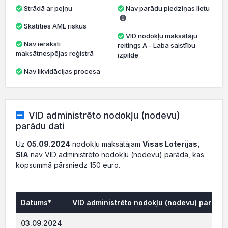
Strādā ar peļņu
Nav parādu piedziņas lietu
Skatīties AML riskus
VID nodokļu maksātāju
Nav ieraksti
reitings A - Laba saistību
maksātnespējas reģistrā
izpilde
Nav likvidācijas procesa
VID administrēto nodokļu (nodevu)
parādu dati
Uz
05.09.2024
nodokļu maksātājam
Visas Loterijas,
SIA
nav VID administrēto nodokļu (nodevu) parāda, kas
kopsummā pārsniedz 150 euro.
Datums*
VID administrēto nodokļu (nodevu) parāds,
0.
03.09.2024