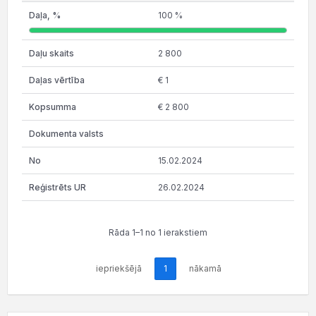
100 %
2 800
€ 1
€ 2 800
15.02.2024
26.02.2024
Rāda 1–1 no 1 ierakstiem
iepriekšējā
1
nākamā