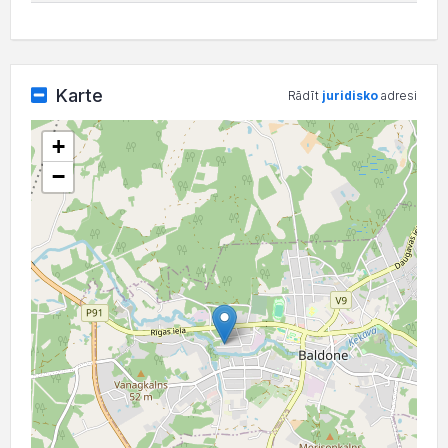
Karte
Rādīt
juridisko
adresi
+
−