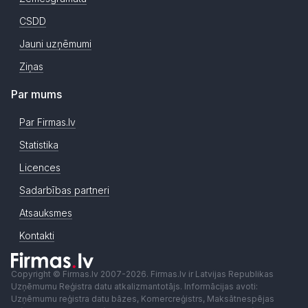
CSDD
Jauni uzņēmumi
Ziņas
Par mums
Par Firmas.lv
Statistika
Licences
Sadarbības partneri
Atsauksmes
Kontakti
Copyright © Firmas.lv 2007-2026. Firmas.lv ir Latvijas Republikas
Uzņēmumu Reģistra datu atkalizmantotājs. Informācijas avoti:
Uzņēmumu reģistra datu bāzes, Komercreģistrs, Maksātnespējas