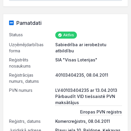
Pamatdati
Statuss
Aktīvs
Uzņēmējdarbības
Sabiedrība ar ierobežotu
forma
atbildību
Reģistrēts
SIA "Visas Loterijas"
nosaukums
Reģistrācijas
40103404235, 08.04.2011
numurs, datums
PVN numurs
LV40103404235 ar 13.04.2013
Pārbaudīt VID tiešsaistē PVN
maksātājus
Eiropas PVN reģistrs
Reģistrs, datums
Komercreģistrs, 08.04.2011
Juridiskā adrese
Pļavu iela 10, Baldone, Ķekavas