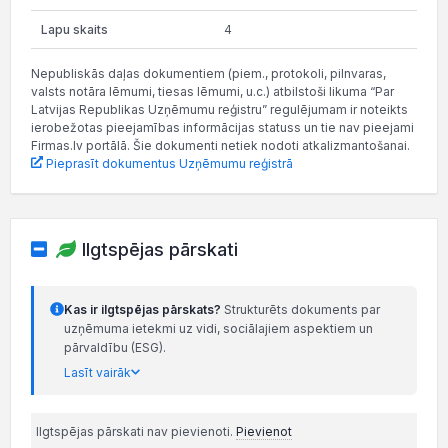
4
Nepubliskās daļas dokumentiem (piem., protokoli, pilnvaras,
valsts notāra lēmumi, tiesas lēmumi, u.c.) atbilstoši likuma “Par
Latvijas Republikas Uzņēmumu reģistru” regulējumam ir noteikts
ierobežotas pieejamības informācijas statuss un tie nav pieejami
Firmas.lv portālā. Šie dokumenti netiek nodoti atkalizmantošanai.
Pieprasīt dokumentus Uzņēmumu reģistrā
Ilgtspējas pārskati
Kas ir ilgtspējas pārskats?
Strukturēts dokuments par
uzņēmuma ietekmi uz vidi, sociālajiem aspektiem un
pārvaldību (ESG).
Lasīt vairāk
Ilgtspējas pārskati nav pievienoti.
Pievienot