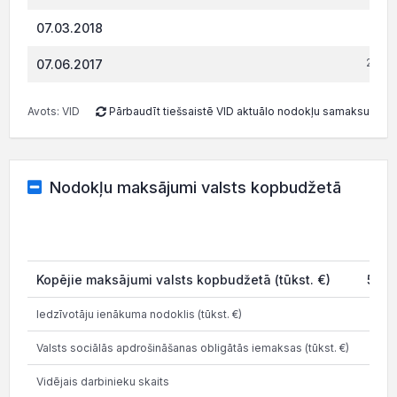
442.
07.03.2018
2 827.
07.06.2017
Avots: VID
Pārbaudīt tiešsaistē VID aktuālo nodokļu samaksu
Nodokļu maksājumi valsts kopbudžetā
202
Kopējie maksājumi valsts kopbudžetā (tūkst. €)
58.8
Iedzīvotāju ienākuma nodoklis (tūkst. €)
19.0
Valsts sociālās apdrošināšanas obligātās iemaksas (tūkst. €)
28.9
Vidējais darbinieku skaits