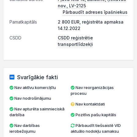
nov., LV-2125
Pārbaudīt adreses īpašniekus
Pamatkapitāls
2 800 EUR, reģistrēta apmaksa
14.12.2022
CSDD
CSDD reģistrētie
transportlīdzekļi
Svarīgākie fakti
Nav aktīvu komercķīlu
Nav reorganizācijas
procesu
Nav nodrošinājumu
Nav kontaktdati
Nav apturēta saimnieciskā
darbība
Pozitīvs pašu kapitāls
Nav darbības
Pārbaudīt tiešsaistē VID
ierobežojumu
aktuālo nodokļu samaksu