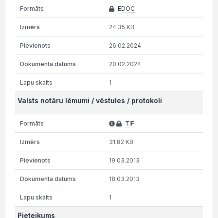
EDOC
24.35 KB
26.02.2024
20.02.2024
1
Valsts notāru lēmumi / vēstules / protokoli
TIF
31.82 KB
19.03.2013
18.03.2013
1
Pieteikums