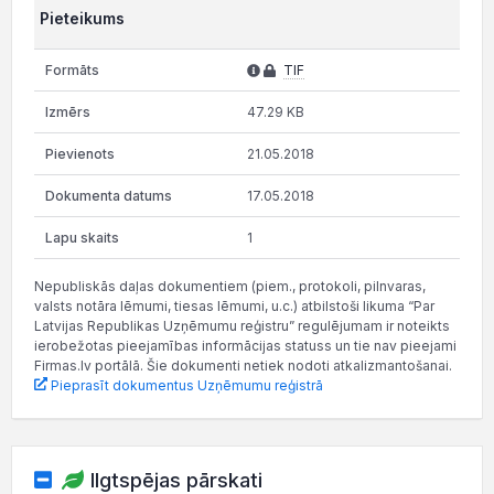
Pieteikums
TIF
47.29 KB
21.05.2018
17.05.2018
1
Nepubliskās daļas dokumentiem (piem., protokoli, pilnvaras,
valsts notāra lēmumi, tiesas lēmumi, u.c.) atbilstoši likuma “Par
Latvijas Republikas Uzņēmumu reģistru” regulējumam ir noteikts
ierobežotas pieejamības informācijas statuss un tie nav pieejami
Firmas.lv portālā. Šie dokumenti netiek nodoti atkalizmantošanai.
Pieprasīt dokumentus Uzņēmumu reģistrā
Ilgtspējas pārskati