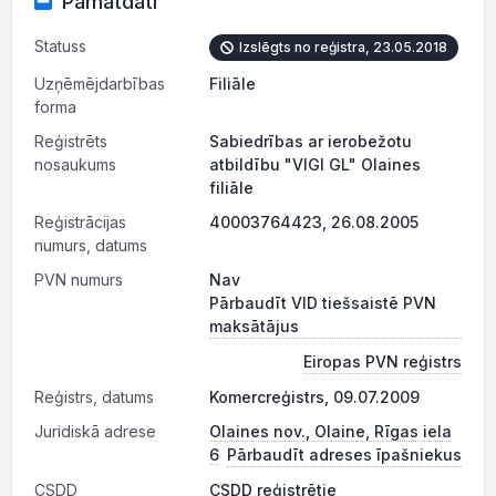
Pamatdati
Statuss
Izslēgts no reģistra, 23.05.2018
Uzņēmējdarbības
Filiāle
forma
Reģistrēts
Sabiedrības ar ierobežotu
nosaukums
atbildību "VIGI GL" Olaines
filiāle
Reģistrācijas
40003764423, 26.08.2005
numurs, datums
PVN numurs
Nav
Pārbaudīt VID tiešsaistē PVN
maksātājus
Eiropas PVN reģistrs
Reģistrs, datums
Komercreģistrs, 09.07.2009
Juridiskā adrese
Olaines nov., Olaine, Rīgas iela
6
Pārbaudīt adreses īpašniekus
CSDD
CSDD reģistrētie