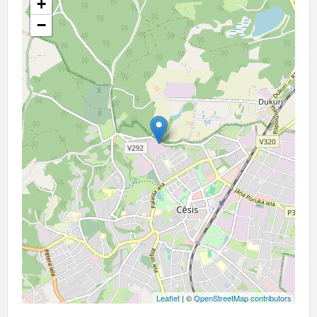
+
−
Leaflet
| ©
OpenStreetMap contributors