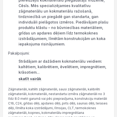
pieredzējis kokmateriālu piegādātājs Vidzemē,
Cēsīs. Mēs specializējamies kvalitatīvu
zāģmateriālu un kokmateriālu ražošanā,
tirdzniecībā un piegādē gan standarta, gan
individuāli pielāgotos izmēros. Piedāvājam plašu
produktu klāstu – no būvniecības materiāliem,
grīdas un apdares dēļiem līdz termokoknes
izstrādājumiem, līmētām konstrukcijām un koka
iepakojuma risinājumiem.
Pakalpojumi:
Strādājam ar dažādiem kokmateriālu veidiem:
kaltētiem, kalibrētiem, ēvelētiem, impregnētiem,
krāsotiem...
skatīt vairāk
Zāģmateriāli, kaltēti zāģmateriāli, sausi zāģmateriāli, kalibrēti
zāģmateriāli, kokmateriāli, nestandarta izmēra zāģmateriāli no 3
līdz 8.0 metri garumā vai pēc pieprasījuma, konstrukciju materiāli
C16, C24, grīdas dēļi, apdares dēļi, pirts dēļi, saunas dēļi, terases
dēļi, līmēta koka izstrādājumi, līmsijas, CLT, termokoknes
zāģmateriāli, kopnes, kokmateriālu impregnēšana