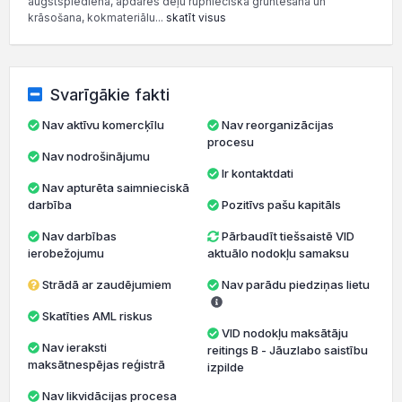
augstspiedienā, apdares dēļu rūpnieciskā gruntēšana un
krāsošana, kokmateriālu...
skatīt visus
Svarīgākie fakti
Nav aktīvu komercķīlu
Nav reorganizācijas
procesu
Nav nodrošinājumu
Ir kontaktdati
Nav apturēta saimnieciskā
darbība
Pozitīvs pašu kapitāls
Nav darbības
Pārbaudīt tiešsaistē VID
ierobežojumu
aktuālo nodokļu samaksu
Strādā ar zaudējumiem
Nav parādu piedziņas lietu
Skatīties AML riskus
VID nodokļu maksātāju
Nav ieraksti
reitings B - Jāuzlabo saistību
maksātnespējas reģistrā
izpilde
Nav likvidācijas procesa