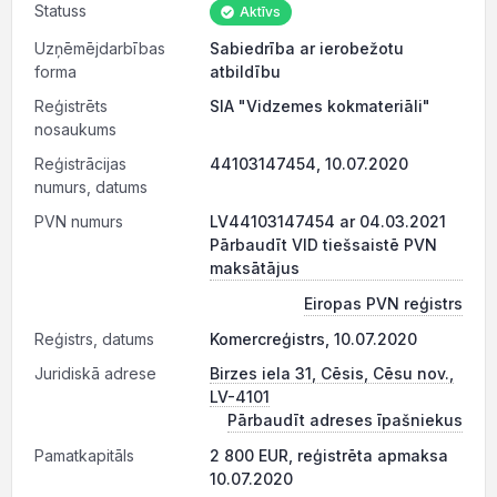
Statuss
Aktīvs
Uzņēmējdarbības
Sabiedrība ar ierobežotu
forma
atbildību
Reģistrēts
SIA "Vidzemes kokmateriāli"
nosaukums
Reģistrācijas
44103147454, 10.07.2020
numurs, datums
PVN numurs
LV44103147454 ar 04.03.2021
Pārbaudīt VID tiešsaistē PVN
maksātājus
Eiropas PVN reģistrs
Reģistrs, datums
Komercreģistrs, 10.07.2020
Juridiskā adrese
Birzes iela 31, Cēsis, Cēsu nov.,
LV-4101
Pārbaudīt adreses īpašniekus
Pamatkapitāls
2 800 EUR, reģistrēta apmaksa
10.07.2020