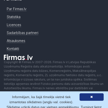
Par Firmas.lv
Statistika
Licences
Sadarbības partneri
Atsauksmes
Kontakti
Copyright © Firmas.lv 2007-2026. Firmas.lv ir Latvijas Republikas
Uzņēmumu Reģistra datu atkalizmantotājs. Informācijas avoti:
Uzņēmumu reģistra datu bāzes, Komercreģistrs, Maksātnespējas
reģistrs, Komercķīlu reģistrs, ZL uzņēmumu faktisko datu reģistrs, u.c..
Informācijai ir izziņas raksturs, un tai nav juridiska spēka. Sistēmas
lietotājs apņemas ievērot Fizisko personu datu aizsardzības likumu un
Autortiesību likumu. Firmas.lv nenes atbildību par darbībām vai
lēmumiem, kas balstīti uz saņemto pakalpojumu. Lietotājam aizliegts
Informējam, ka šajā tīmekļa vietnē tiek
✖
izmantot jebkādas automatizētas sistēmas vai iekārtas (robotus)
piekļuvei sistēmai bez rakstiskas saskaņošanas ar Firmas.lv. Galvenā
izmantotas sīkdatnes (angļu val. cookies).
redaktore: Ingūna Pempere.
Sīkdatne uzkrāj datus par vietnes apmeklējumu. Turpinot lietot