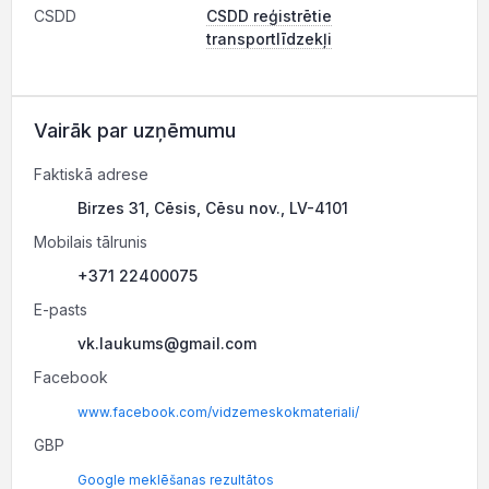
CSDD
CSDD reģistrētie
transportlīdzekļi
Vairāk par uzņēmumu
Faktiskā adrese
Birzes 31, Cēsis, Cēsu nov., LV-4101
Mobilais tālrunis
+371 22400075
E-pasts
vk.laukums@gmail.com
Facebook
www.facebook.com/vidzemeskokmateriali/
GBP
Google meklēšanas rezultātos