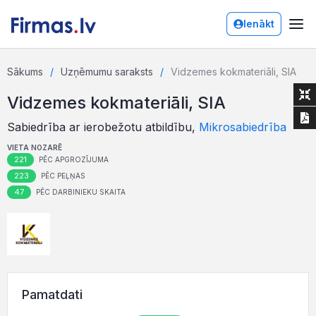
Ienākt
Sākums
Uzņēmumu saraksts
Vidzemes kokmateriāli, SIA
Vidzemes kokmateriāli, SIA
Sabiedrība ar ierobežotu atbildību,
Mikrosabiedrība
VIETA NOZARĒ
221
PĒC APGROZĪJUMA
223
PĒC PEĻŅAS
47
PĒC DARBINIEKU SKAITA
Pamatdati