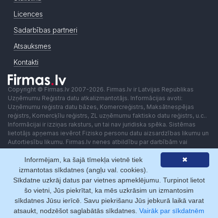
Licences
Sadarbības partneri
Atsauksmes
Kontakti
Copyright © Firmas.lv 2007-2026. Firmas.lv ir Latvijas Republikas
Uzņēmumu Reģistra datu atkalizmantotājs. Informācijas avoti:
Uzņēmumu reģistra datu bāzes, Komercreģistrs, Maksātnespējas
reģistrs, Komercķīlu reģistrs, ZL uzņēmumu faktisko datu reģistrs, u.c..
Informācijai ir izziņas raksturs, un tai nav juridiska spēka. Sistēmas
lietotājs apņemas ievērot Fizisko personu datu aizsardzības likumu un
Autortiesību likumu. Firmas.lv nenes atbildību par darbībām vai
lēmumiem, kas balstīti uz saņemto pakalpojumu. Lietotājam aizliegts
Informējam, ka šajā tīmekļa vietnē tiek
✖
izmantot jebkādas automatizētas sistēmas vai iekārtas (robotus)
piekļuvei sistēmai bez rakstiskas saskaņošanas ar Firmas.lv. Galvenā
izmantotas sīkdatnes (angļu val. cookies).
redaktore: Ingūna Pempere.
Sīkdatne uzkrāj datus par vietnes apmeklējumu. Turpinot lietot
Lietošanas noteikumi
Privātuma politika
Norēķini ar
šo vietni, Jūs piekrītat, ka mēs uzkrāsim un izmantosim
sīkdatnes Jūsu ierīcē. Savu piekrišanu Jūs jebkurā laikā varat
atsaukt, nodzēšot saglabātās sīkdatnes.
Vairāk par sīkdatnēm