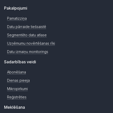
Pakalpojumi
Pamatizziņa
Datu pārraide tiešsaistē
Segmentēto datu atlase
Uzņēmumu novērtēšanas rīki
Datu izmaiņu monitorings
Sadarbības veidi
Abonēšana
Dienas pieeja
Mikropirkumi
Reģistrēties
Meklēšana