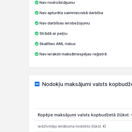
Nav nodrošinājumu
Nav apturēta saimnieciskā darbība
Nav darbības ierobežojumu
Strādā ar peļņu
Skatīties AML riskus
Nav ieraksti maksātnespējas reģistrā
Nodokļu maksājumi valsts kopbudž
Kopējie maksājumi valsts kopbudžetā (tūkst. 
Iedzīvotāju ienākuma nodoklis (tūkst. €)