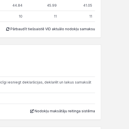
44.84
45.99
41.05
10
11
11
Pārbaudīt tiešsaistē VID aktuālo nodokļu samaksu
cīgi iesniegt deklarācijas, deklarēt un laikus samaksāt
Nodokļu maksātāju reitinga sistēma