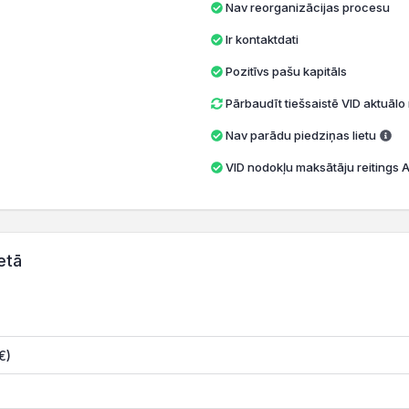
Nav reorganizācijas procesu
Ir kontaktdati
Pozitīvs pašu kapitāls
Pārbaudīt tiešsaistē VID aktuāl
Nav parādu piedziņas lietu
VID nodokļu maksātāju reitings A 
etā
€)