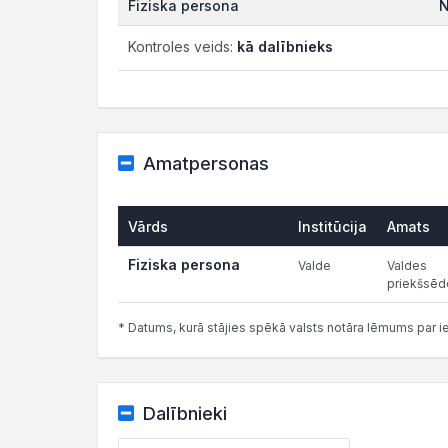
Fiziska persona
N
Kontroles veids:
kā dalībnieks
Amatpersonas
Vārds
Institūcija
Amats
Fiziska persona
Valde
Valdes
priekšsēd
* Datums, kurā stājies spēkā valsts notāra lēmums par i
Dalībnieki