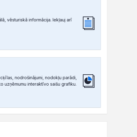
, vēsturiskā informācija. Iekļauj arī
ķīlas, nodrošinājumi, nodokļu parādi,
tīto uzņēmumu interaktīvo saišu grafiku.