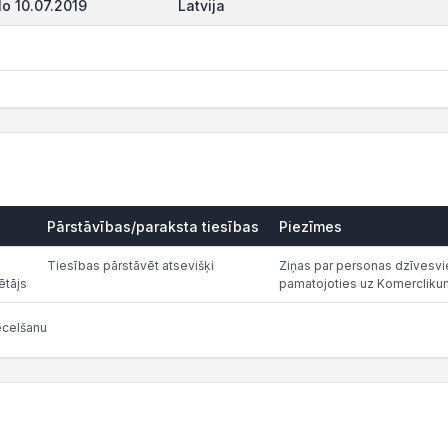
o 10.07.2019
Latvija
Pārstāvības/paraksta tiesības
Piezīmes
Tiesības pārstāvēt atsevišķi
Ziņas par personas dzīvesvie
ētājs
pamatojoties uz Komercliku
ecelšanu