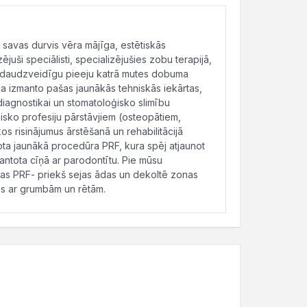
 savas durvis vēra mājīga, estētiskās
juši speciālisti, specializējušies zobu terapijā,
to daudzveidīgu pieeju katrā mutes dobuma
a izmanto pašas jaunākās tehniskās iekārtas,
iagnostikai un stomatoloģisko slimību
ģisko profesiju pārstāvjiem (osteopātiem,
 risinājumus ārstēšanā un rehabilitācijā
ta jaunākā procedūra PRF, kura spēj atjaunot
mantota cīņā ar parodontītu. Pie mūsu
as PRF- priekš sejas ādas un dekoltē zonas
tos ar grumbām un rētām.