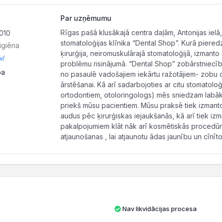
Par uzņēmumu
Rīgas pašā klusākajā centra daļām, Antonijas ielā,
1010
stomatoloģijas klīnika “Dental Shop”. Kurā pieredzē
igiēna
ķirurģija, neiromuskulārajā stomatoloģijā, izman
v/
problēmu risinājumā. “Dental Shop” zobārstniecīb
pa
no pasaulē vadošajiem iekārtu ražotājiem- zobu d
ārstēšanai. Kā arī sadarbojoties ar citu stomatolo
ortodontiem, otoloringologs) mēs sniedzam labākos
priekš mūsu pacientiem. Mūsu praksē tiek izmanto
audus pēc ķirurģiskas iejaukšanās, kā arī tiek iz
pakalpojumiem klāt nāk arī kosmētiskās procedūr
atjaunošanas , lai atjaunotu ādas jaunību un cīnī
Nav likvidācijas procesa