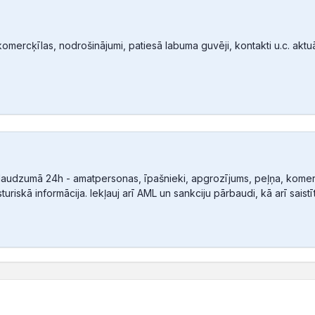
mercķīlas, nodrošinājumi, patiesā labuma guvēji, kontakti u.c. aktuālā
audzumā 24h - amatpersonas, īpašnieki, apgrozījums, peļņa, komerc
sturiskā informācija. Iekļauj arī AML un sankciju pārbaudi, kā arī sais