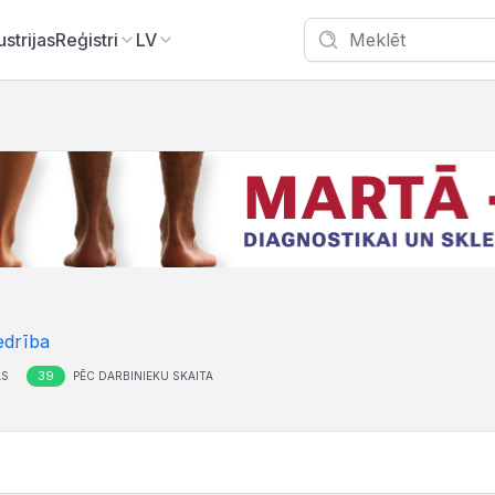
ustrijas
Reģistri
LV
edrība
39
AS
PĒC DARBINIEKU SKAITA