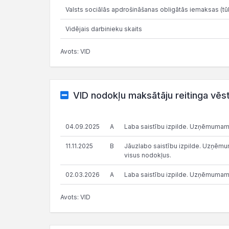
Valsts sociālās apdrošināšanas obligātās iemaksas (tūk
Vidējais darbinieku skaits
Avots: VID
VID nodokļu maksātāju reitinga vēs
04.09.2025
A
Laba saistību izpilde. Uzņēmumam
11.11.2025
B
Jāuzlabo saistību izpilde. Uzņēmums
visus nodokļus.
02.03.2026
A
Laba saistību izpilde. Uzņēmumam
Avots: VID