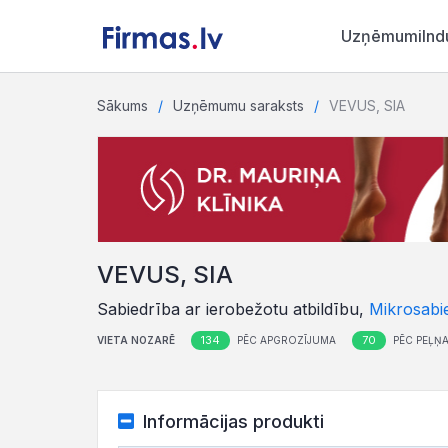
Uzņēmumi
Ind
Sākums
Uzņēmumu saraksts
VEVUS, SIA
VEVUS, SIA
Sabiedrība ar ierobežotu atbildību,
Mikrosabi
134
70
VIETA NOZARĒ
PĒC APGROZĪJUMA
PĒC PEĻŅ
Informācijas produkti