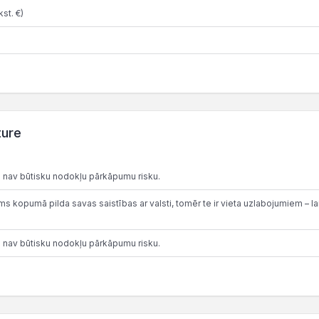
st. €)
ture
 nav būtisku nodokļu pārkāpumu risku.
 kopumā pilda savas saistības ar valsti, tomēr te ir vieta uzlabojumiem – lai
 nav būtisku nodokļu pārkāpumu risku.