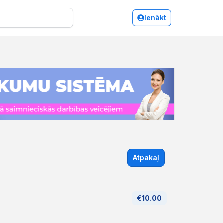
Ienākt
Atpakaļ
€10.00