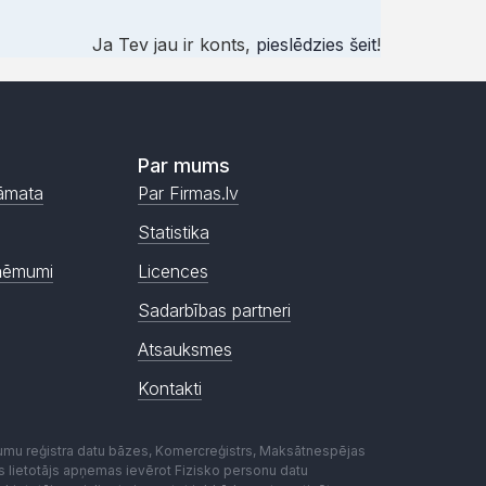
Ja Tev jau ir konts,
pieslēdzies šeit
!
Par mums
āmata
Par Firmas.lv
Statistika
ņēmumi
Licences
Sadarbības partneri
Atsauksmes
Kontakti
mumu reģistra datu bāzes, Komercreģistrs, Maksātnespējas
ēmas lietotājs apņemas ievērot Fizisko personu datu