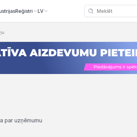
ustrijas
Reģistri
LV
iņu
iņa par uzņēmumu