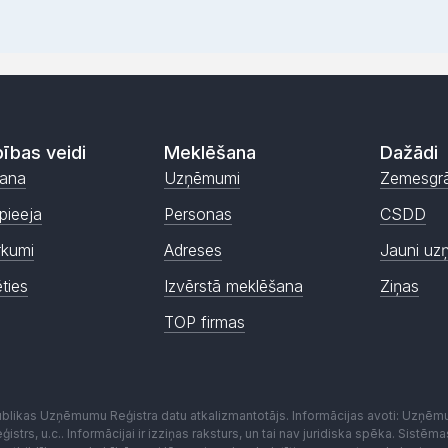
ības veidi
Meklēšana
Dažādi
ana
Uzņēmumi
Zemesgr
pieeja
Personas
CSDD
rkumi
Adreses
Jauni uz
ēties
Izvērstā meklēšana
Ziņas
TOP firmas
publikas Uzņēmumu Reģistra datu atkalizmantotājs. Informācijas avoti: Uzņē
istrs, u.c.. Informācijai ir izziņas raksturs, un tai nav juridiska spēka. Sist