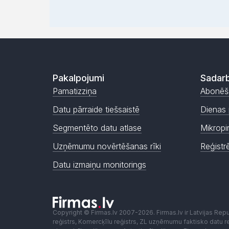
Pakalpojumi
Sadarb
Pamatizziņa
Abonēš
Datu pārraide tiešsaistē
Dienas 
Segmentēto datu atlase
Mikropi
Uzņēmumu novērtēšanas rīki
Reģistr
Datu izmaiņu monitorings
Copyright © Firmas.lv 2007-2026. Firmas.lv ir Latvijas Re
reģistrs, Komercķīlu reģistrs, ZL uzņēmumu faktisko datu reģ