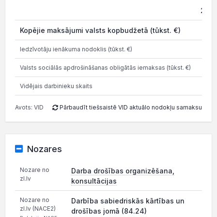
202
Kopējie maksājumi valsts kopbudžetā (tūkst. €)
Iedzīvotāju ienākuma nodoklis (tūkst. €)
Valsts sociālās apdrošināšanas obligātās iemaksas (tūkst. €)
Vidējais darbinieku skaits
Avots: VID
Pārbaudīt tiešsaistē VID aktuālo nodokļu samaksu
Nozares
Nozare no
Darba drošības organizēšana,
zl.lv
konsultācijas
Nozare no
Darbība sabiedriskās kārtības un
zl.lv (NACE2)
drošības jomā (84.24)