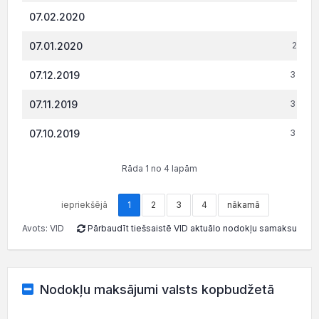
07.02.2020
296.
07.01.2020
2 831.
07.12.2019
3 348.
07.11.2019
3 240.
07.10.2019
3 590.
Rāda 1 no 4 lapām
iepriekšējā
1
2
3
4
nākamā
Avots: VID
Pārbaudīt tiešsaistē VID aktuālo nodokļu samaksu
Nodokļu maksājumi valsts kopbudžetā