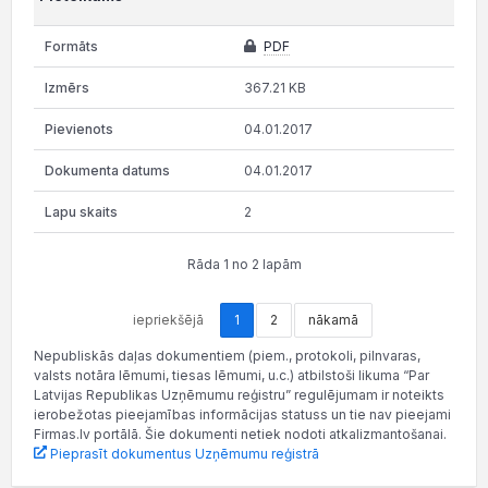
PDF
367.21 KB
04.01.2017
04.01.2017
2
Rāda 1 no 2 lapām
iepriekšējā
1
2
nākamā
Nepubliskās daļas dokumentiem (piem., protokoli, pilnvaras,
valsts notāra lēmumi, tiesas lēmumi, u.c.) atbilstoši likuma “Par
Latvijas Republikas Uzņēmumu reģistru” regulējumam ir noteikts
ierobežotas pieejamības informācijas statuss un tie nav pieejami
Firmas.lv portālā. Šie dokumenti netiek nodoti atkalizmantošanai.
Pieprasīt dokumentus Uzņēmumu reģistrā