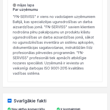
mājas lapa
Par uzņēmumu
"FN-SERVISS" ir viens no vadošajiem uzņēmumiem
Baltijā, kas specializējas ugunsdrošības un darba
aizsardzības jomā. "FN-SERVISS" saviem klientiem
nodrošina pilnu pakalpojumu un produktu klāstu
ugunsdrošības un darba aizsardzības jomā, sākot
no ugunsdzēsības inventāra un sistēmu apkopēm,
dokumentācijas sagatavošanas, instruktāžām līdz
profesionālas pilnveides programmām. "FN-
SERVISS" profesionāli tiek apmācīti atbildīgie
nozares speciālisti. Uzņēmumā ir ieviesta un
veiksmīgi darbojas ISO 9001-2015 kvalitātes
vadības sistēma.
Svarīgākie fakti
Nav aktīvu komercķīlu
Ir kontaktdati