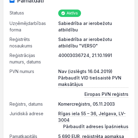
Pamatdati
Statuss
Aktīvs
Uzņēmējdarbības
Sabiedrība ar ierobežotu
forma
atbildību
Reģistrēts
Sabiedrība ar ierobežotu
nosaukums
atbildību "VERSO"
Reģistrācijas
40003036724, 21.10.1991
numurs, datums
PVN numurs
Nav (izslēgts 16.04.2019)
Pārbaudīt VID tiešsaistē PVN
maksātājus
Eiropas PVN reģistrs
Reģistrs, datums
Komercreģistrs, 05.11.2003
Juridiskā adrese
Rīgas iela 55 – 36, Jelgava, LV-
3004
Pārbaudīt adreses īpašniekus
Pamatkapitāls
5 690 EUR, reģistrēta apmaksa