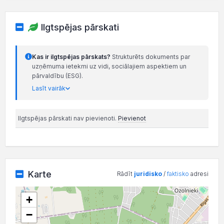
Ilgtspējas pārskati
Kas ir ilgtspējas pārskats?
Strukturēts dokuments par
uzņēmuma ietekmi uz vidi, sociālajiem aspektiem un
pārvaldību (ESG).
Lasīt vairāk
Ilgtspējas pārskati nav pievienoti.
Pievienot
Karte
Rādīt
juridisko
/
faktisko
adresi
+
−