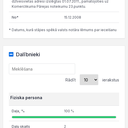
dzīvesvietas adresi izslēgtas 01.07.2011., pamatojoties uz
Komerclikuma Pārejas noteikumu 23.punktu.
15.12.2008
* Datums, kurā stājies spēkā valsts notāra lēmums par iecelšanu
Dalībnieki
Rādīt
ierakstus
Fiziska persona
100 %
2