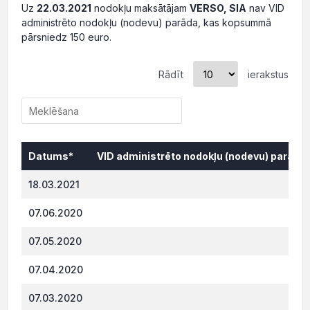
Uz
22.03.2021
nodokļu maksātājam
VERSO, SIA
nav VID
administrēto nodokļu (nodevu) parāda, kas kopsummā
pārsniedz 150 euro.
Rādīt
ierakstus
Datums*
VID administrēto nodokļu (nodevu) parāds,
Datums*
VID administrēto nodokļu (nodevu) parāds,
18.03.2021
0.
07.06.2020
313.
07.05.2020
309.
07.04.2020
305.
07.03.2020
300.