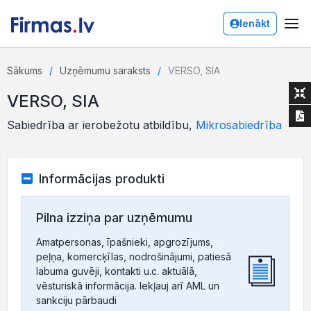
Ienākt
Sākums
Uzņēmumu saraksts
VERSO, SIA
VERSO, SIA
Sabiedrība ar ierobežotu atbildību,
Mikrosabiedrība
Informācijas produkti
Pilna izziņa par uzņēmumu
Amatpersonas, īpašnieki, apgrozījums,
peļņa, komercķīlas, nodrošinājumi, patiesā
labuma guvēji, kontakti u.c. aktuālā,
vēsturiskā informācija. Iekļauj arī AML un
sankciju pārbaudi