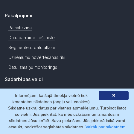
Pakalpojumi
Pamatizziņa
Datu pārraide tiešsaistē
Segmentēto datu atlase
Uzņēmumu novērtēšanas rīki
Datu izmaiņu monitorings
Sadarbības veidi
Abonēšana
Informējam, ka šajā tīmekļa vietnē tiek
✖
Dienas pieeja
izmantotas sīkdatnes (angļu val. cookies).
Sīkdatne uzkrāj datus par vietnes apmeklējumu. Turpinot lietot
Mikropirkumi
šo vietni, Jūs piekrītat, ka mēs uzkrāsim un izmantosim
sīkdatnes Jūsu ierīcē. Savu piekrišanu Jūs jebkurā laikā varat
Reģistrēties
atsaukt, nodzēšot saglabātās sīkdatnes.
Vairāk par sīkdatnēm
Meklēšana