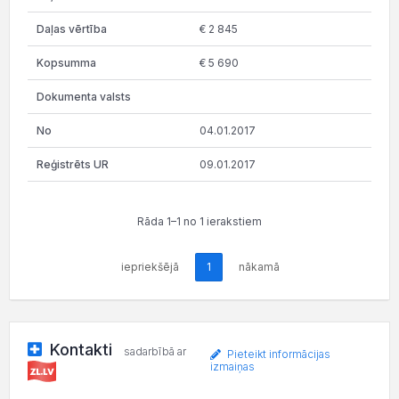
€ 2 845
€ 5 690
04.01.2017
09.01.2017
Rāda 1–1 no 1 ierakstiem
iepriekšējā
1
nākamā
Kontakti
sadarbībā ar
Pieteikt informācijas
izmaiņas