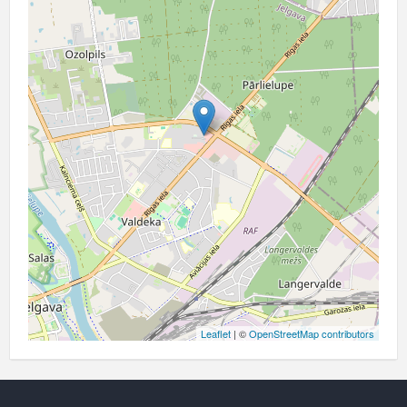
Leaflet
| ©
OpenStreetMap contributors