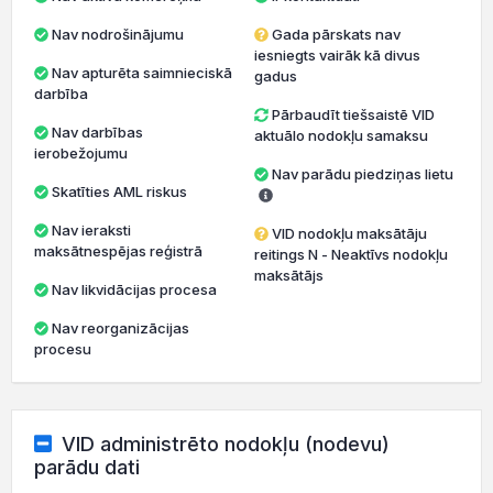
Nav nodrošinājumu
Gada pārskats nav
iesniegts vairāk kā divus
Nav apturēta saimnieciskā
gadus
darbība
Pārbaudīt tiešsaistē VID
Nav darbības
aktuālo nodokļu samaksu
ierobežojumu
Nav parādu piedziņas lietu
Skatīties AML riskus
Nav ieraksti
VID nodokļu maksātāju
maksātnespējas reģistrā
reitings N - Neaktīvs nodokļu
maksātājs
Nav likvidācijas procesa
Nav reorganizācijas
procesu
VID administrēto nodokļu (nodevu)
parādu dati