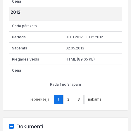
2012
Gada pārskats
01.01.2012 - 31.12.2012
02.05.2013
HTML (89.65 KB)
Rāda 1 no 3 lapām
iepriekšējā
1
2
3
nākamā
Dokumenti