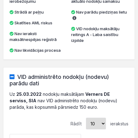
ierobežojumu
aktuālo nodokļu samaksu
Strādā ar peļņu
Nav parādu piedziņas lietu
Skatīties AML riskus
VID nodokļu maksātāju
Nav ieraksti
reitings A - Laba saistību
maksātnespējas reģistrā
izpilde
Nav likvidācijas procesa
VID administrēto nodokļu (nodevu)
parādu dati
Uz
25.03.2022
nodokļu maksātājam
Verners DE
serviss, SIA
nav VID administrēto nodokļu (nodevu)
parāda, kas kopsummā pārsniedz 150 euro.
Rādīt
ierakstus