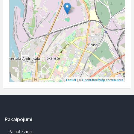
Leaflet
| ©
OpenStreetMap contributors
Pakalpojumi
Pamatizziņa