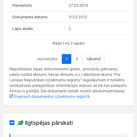
27.03.2013
11.03.2013
2
Rāda 1 no 2 lapām
iepriekšējā
1
2
nākamā
Nepubliskās daļas dokumentiem (piem., protokoli, pilnvaras,
valsts notāra lēmumi, tiesas lēmumi, u.c.) atbilstoši likuma “Par
Latvijas Republikas Uzņēmumu reģistru” regulējumam ir noteikts
ierobežotas pieejamības informācijas statuss un tie nav pieejami
Firmas.lv portālā. Šie dokumenti netiek nodoti atkalizmantošanai.
Pieprasīt dokumentus Uzņēmumu reģistrā
Ilgtspējas pārskati