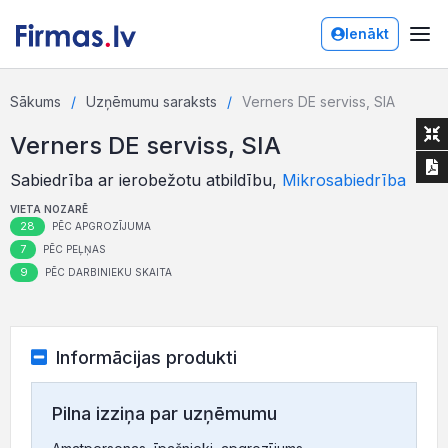
Ienākt
Sākums
Uzņēmumu saraksts
Verners DE serviss, SIA
Verners DE serviss, SIA
Sabiedrība ar ierobežotu atbildību,
Mikrosabiedrība
VIETA NOZARĒ
28
PĒC APGROZĪJUMA
7
PĒC PEĻŅAS
9
PĒC DARBINIEKU SKAITA
Informācijas produkti
Pilna izziņa par uzņēmumu