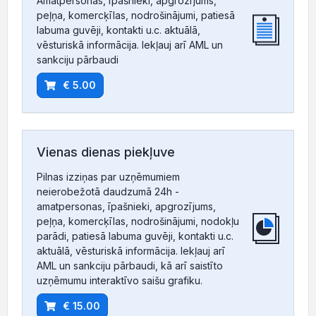
Amatpersonas, īpašnieki, apgrozījums,
peļņa, komercķīlas, nodrošinājumi, patiesā
labuma guvēji, kontakti u.c. aktuālā,
vēsturiskā informācija. Iekļauj arī AML un
sankciju pārbaudi
€ 5.00
Vienas dienas piekļuve
Pilnas izziņas par uzņēmumiem
neierobežotā daudzumā 24h -
amatpersonas, īpašnieki, apgrozījums,
peļņa, komercķīlas, nodrošinājumi, nodokļu
parādi, patiesā labuma guvēji, kontakti u.c.
aktuālā, vēsturiskā informācija. Iekļauj arī
AML un sankciju pārbaudi, kā arī saistīto
uzņēmumu interaktīvo saišu grafiku.
€ 15.00