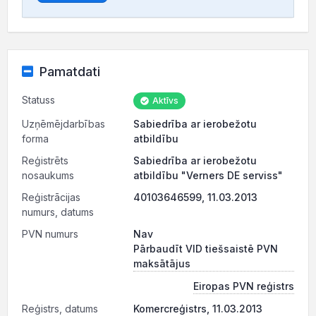
Pamatdati
Statuss
Aktīvs
Uzņēmējdarbības
Sabiedrība ar ierobežotu
forma
atbildību
Reģistrēts
Sabiedrība ar ierobežotu
nosaukums
atbildību "Verners DE serviss"
Reģistrācijas
40103646599, 11.03.2013
numurs, datums
PVN numurs
Nav
Pārbaudīt VID tiešsaistē PVN
maksātājus
Eiropas PVN reģistrs
Reģistrs, datums
Komercreģistrs, 11.03.2013