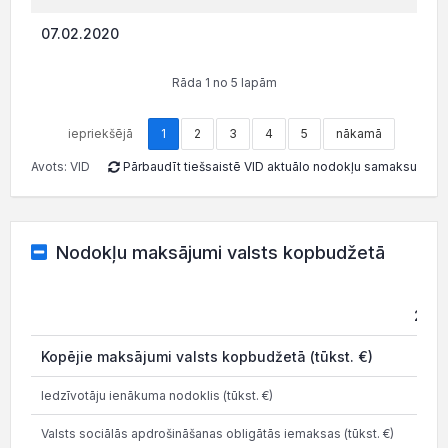
07.02.2020
975.
Rāda 1 no 5 lapām
iepriekšējā
1
2
3
4
5
nākamā
Avots: VID
Pārbaudīt tiešsaistē VID aktuālo nodokļu samaksu
Nodokļu maksājumi valsts kopbudžetā
202
Kopējie maksājumi valsts kopbudžetā (tūkst. €)
5.9
Iedzīvotāju ienākuma nodoklis (tūkst. €)
2.3
Valsts sociālās apdrošināšanas obligātās iemaksas (tūkst. €)
3.5