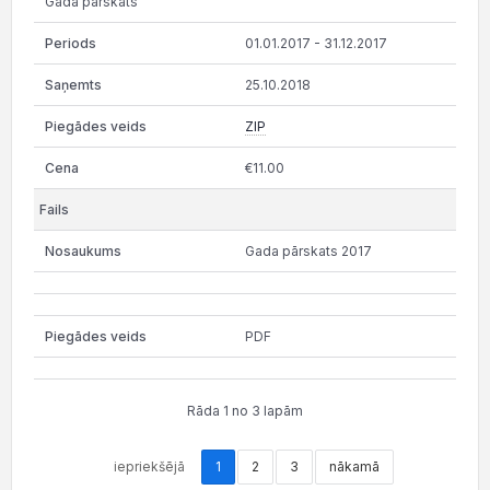
Gada pārskats
01.01.2017 - 31.12.2017
25.10.2018
ZIP
€11.00
Gada pārskats 2017
PDF
Rāda 1 no 3 lapām
iepriekšējā
1
2
3
nākamā