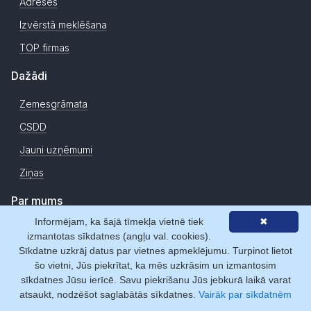
Adreses
Izvērstā meklēšana
TOP firmas
Dažādi
Zemesgrāmata
CSDD
Jauni uzņēmumi
Ziņas
Par mums
Informējam, ka šajā tīmekļa vietnē tiek
✖
Par Firmas.lv
izmantotas sīkdatnes (angļu val. cookies).
Sīkdatne uzkrāj datus par vietnes apmeklējumu. Turpinot lietot
Statistika
šo vietni, Jūs piekrītat, ka mēs uzkrāsim un izmantosim
Licences
sīkdatnes Jūsu ierīcē. Savu piekrišanu Jūs jebkurā laikā varat
atsaukt, nodzēšot saglabātās sīkdatnes.
Vairāk par sīkdatnēm
Sadarbības partneri