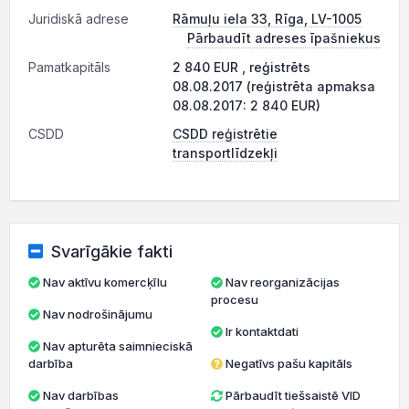
Juridiskā adrese
Rāmuļu iela 33, Rīga, LV-1005
Pārbaudīt adreses īpašniekus
Pamatkapitāls
2 840 EUR , reģistrēts
08.08.2017 (reģistrēta apmaksa
08.08.2017: 2 840 EUR)
CSDD
CSDD reģistrētie
transportlīdzekļi
Svarīgākie fakti
Nav aktīvu komercķīlu
Nav reorganizācijas
procesu
Nav nodrošinājumu
Ir kontaktdati
Nav apturēta saimnieciskā
darbība
Negatīvs pašu kapitāls
Nav darbības
Pārbaudīt tiešsaistē VID