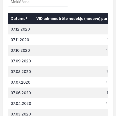
Datums*
VID administrēto nodokļu (nodevu) parāds,
Datums*
VID administrēto nodokļu (nodevu) parāds,
07.12.2020
1 110
07.11.2020
1 067
07.10.2020
1 083.
07.09.2020
1 113
07.08.2020
1 058.
07.07.2020
2 068.
07.06.2020
1 138.
07.04.2020
1 093.
07.03.2020
1 159