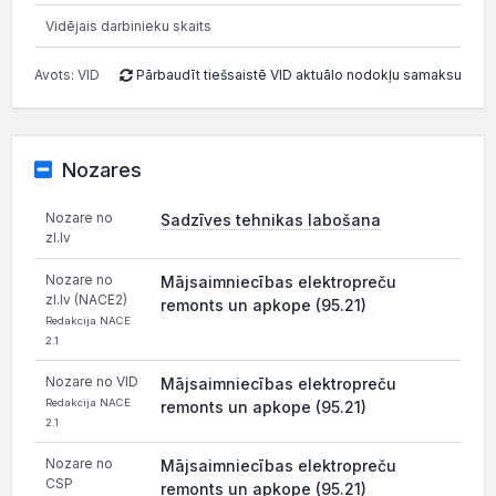
Vidējais darbinieku skaits
Avots: VID
Pārbaudīt tiešsaistē VID aktuālo nodokļu samaksu
Nozares
Nozare no
Sadzīves tehnikas labošana
zl.lv
Nozare no
Mājsaimniecības elektropreču
zl.lv (NACE2)
remonts un apkope (95.21)
Redakcija NACE
2.1
Nozare no VID
Mājsaimniecības elektropreču
Redakcija NACE
remonts un apkope (95.21)
2.1
Nozare no
Mājsaimniecības elektropreču
CSP
remonts un apkope (95.21)