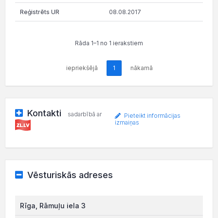
08.08.2017
Rāda 1–1 no 1 ierakstiem
iepriekšējā
1
nākamā
Kontakti
sadarbībā ar
Pieteikt informācijas
izmaiņas
Vēsturiskās adreses
Rīga, Rāmuļu iela 3