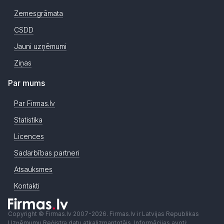
Zemesgrāmata
CSDD
Jauni uzņēmumi
Ziņas
Par mums
Par Firmas.lv
Statistika
Licences
Sadarbības partneri
Atsauksmes
Kontakti
Copyright © Firmas.lv 2007-2026. Firmas.lv ir Latvijas Republikas
Uzņēmumu Reģistra datu atkalizmantotājs. Informācijas avoti: