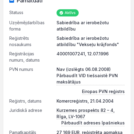
Pamatdati
Statuss
Aktīvs
Uzņēmējdarbības
Sabiedrība ar ierobežotu
forma
atbildību
Reģistrēts
Sabiedrība ar ierobežotu
nosaukums
atbildību "Vekseļu krājfonds"
Reģistrācijas
40001007241, 12.07.1996
numurs, datums
PVN numurs
Nav (izslēgts 06.08.2008)
Pārbaudīt VID tiešsaistē PVN
maksātājus
Eiropas PVN reģistrs
Reģistrs, datums
Komercreģistrs, 21.04.2004
Juridiskā adrese
Kurzemes prospekts 82 – 4,
Rīga, LV-1067
Pārbaudīt adreses īpašniekus
Pamatkapitāls
27 169 EUR, reģistrēta apmaksa