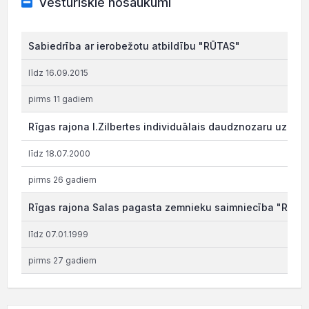
Vēsturiskie nosaukumi
Sabiedrība ar ierobežotu atbildību "RŪTAS"
līdz 16.09.2015
pirms 11 gadiem
Rīgas rajona I.Zilbertes individuālais daudznozaru uzņ
līdz 18.07.2000
pirms 26 gadiem
Rīgas rajona Salas pagasta zemnieku saimniecība "RŪTA
līdz 07.01.1999
pirms 27 gadiem