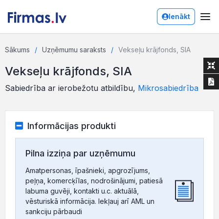
Ienākt
Sākums
Uzņēmumu saraksts
Vekseļu krājfonds, SIA
Vekseļu krājfonds, SIA
Sabiedrība ar ierobežotu atbildību,
Mikrosabiedrība
Informācijas produkti
Pilna izziņa par uzņēmumu
Amatpersonas, īpašnieki, apgrozījums,
peļņa, komercķīlas, nodrošinājumi, patiesā
labuma guvēji, kontakti u.c. aktuālā,
vēsturiskā informācija. Iekļauj arī AML un
sankciju pārbaudi