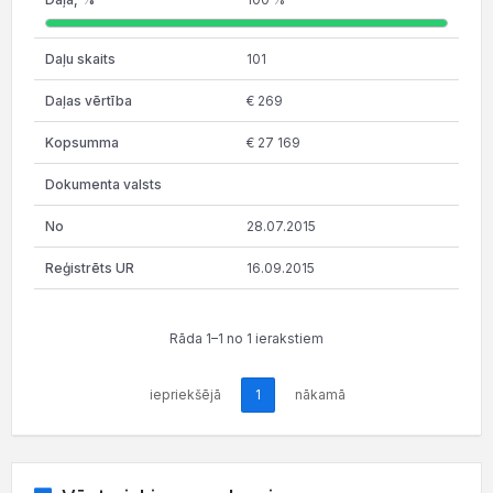
101
€ 269
€ 27 169
28.07.2015
16.09.2015
Rāda 1–1 no 1 ierakstiem
iepriekšējā
1
nākamā