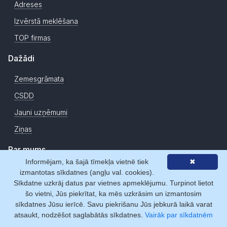
Adreses
Izvērstā meklēšana
TOP firmas
Dažādi
Zemesgrāmata
CSDD
Jauni uzņēmumi
Ziņas
Par mums
Informējam, ka šajā tīmekļa vietnē tiek
✖
Par Firmas.lv
izmantotas sīkdatnes (angļu val. cookies).
Sīkdatne uzkrāj datus par vietnes apmeklējumu. Turpinot lietot
Statistika
šo vietni, Jūs piekrītat, ka mēs uzkrāsim un izmantosim
Licences
sīkdatnes Jūsu ierīcē. Savu piekrišanu Jūs jebkurā laikā varat
atsaukt, nodzēšot saglabātās sīkdatnes.
Vairāk par sīkdatnēm
Sadarbības partneri