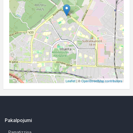
Leaflet
| ©
OpenStreetMap contributors
Pakalpojumi
Pamatizziņa