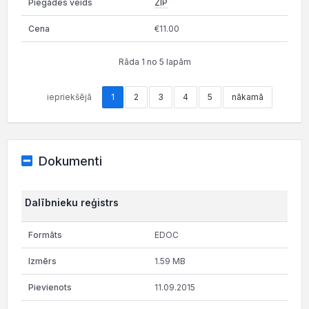
ZIP
€11.00
Rāda 1 no 5 lapām
iepriekšējā
1
2
3
4
5
nākamā
Dokumenti
Dalībnieku reģistrs
EDOC
1.59 MB
11.09.2015