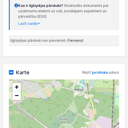
Kas ir ilgtspējas pārskats?
Strukturēts dokuments par
uzņēmuma ietekmi uz vidi, sociālajiem aspektiem un
pārvaldību (ESG).
Lasīt vairāk
Ilgtspējas pārskati nav pievienoti.
Pievienot
Karte
Rādīt
juridisko
adresi
+
−