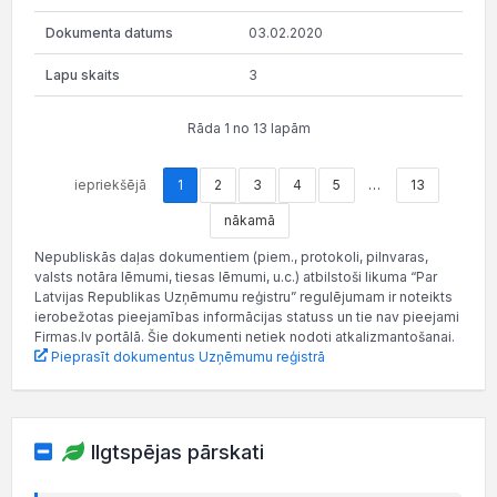
03.02.2020
3
Rāda 1 no 13 lapām
iepriekšējā
1
2
3
4
5
…
13
nākamā
Nepubliskās daļas dokumentiem (piem., protokoli, pilnvaras,
valsts notāra lēmumi, tiesas lēmumi, u.c.) atbilstoši likuma “Par
Latvijas Republikas Uzņēmumu reģistru” regulējumam ir noteikts
ierobežotas pieejamības informācijas statuss un tie nav pieejami
Firmas.lv portālā. Šie dokumenti netiek nodoti atkalizmantošanai.
Pieprasīt dokumentus Uzņēmumu reģistrā
Ilgtspējas pārskati