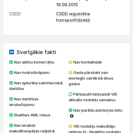
16.09.2015
CSDD
CSDD reģistrētie
transportlīdzekļi
Svarīgākie fakti
Nav aktīvu komercķīlu
Nav kontaktdati
Nav nodrošinājumu
Gada pārskats nav
iesniegts vairāk kā divus
Nav apturēta saimnieciskā
gadus
darbība
Pārbaudīt tiešsaistē VID
Nav darbības
aktuālo nodokļu samaksu
ierobežojumu
Nav parādu piedziņas lietu
Skatīties AML riskus
Nav ieraksti
VID nodokļu maksātāju
maksātnespējas reģistrā
reitings N - Neaktīvs nodokļu