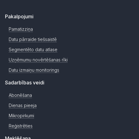
Pakalpojumi
Pamatizziņa
Datu pārraide tiešsaistē
Segmentēto datu atlase
Uzņēmumu novērtēšanas rīki
Datu izmaiņu monitorings
Sadarbības veidi
Abonēšana
Dienas pieeja
Mikropirkumi
Reģistrēties
Meklēšana