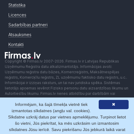
Statistika
Licences
Sadarbības partneri
Atsauksmes
Kontakti
Copyright © Firmas.lv 2007-2026. Firmas.lv ir Latvijas Republikas
Uzņēmumu Reģistra datu atkalizmantotājs. Informācijas avoti:
Uzņēmumu reģistra datu bāzes, Komercreģistrs, Maksātnespējas
reģistrs, Komercķīlu reģistrs, ZL uzņēmumu faktisko datu reģistrs, u.c..
Informācijai ir izziņas raksturs, un tai nav juridiska spēka. Sistēmas
lietotājs apņemas ievērot Fizisko personu datu aizsardzības likumu un
Autortiesību likumu. Firmas.lv nenes atbildību par darbībām vai
lēmumiem, kas balstīti uz saņemto pakalpojumu. Lietotājam aizliegts
Informējam, ka šajā tīmekļa vietnē tiek
✖
izmantot jebkādas automatizētas sistēmas vai iekārtas (robotus)
piekļuvei sistēmai bez rakstiskas saskaņošanas ar Firmas.lv. Galvenā
izmantotas sīkdatnes (angļu val. cookies).
redaktore: Ingūna Pempere.
Sīkdatne uzkrāj datus par vietnes apmeklējumu. Turpinot lietot
Lietošanas noteikumi
Privātuma politika
Norēķini ar
šo vietni, Jūs piekrītat, ka mēs uzkrāsim un izmantosim
sīkdatnes Jūsu ierīcē. Savu piekrišanu Jūs jebkurā laikā varat