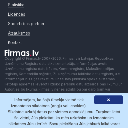
Statistika
Licences
Sadarbības partneri
Atsauksmes
Kontakti
Copyright © Firmas.lv 2007-2026. Firmas.lv ir Latvijas Republikas
Uzņēmumu Reģistra datu atkalizmantotājs. Informācijas avoti:
Uzņēmumu reģistra datu bāzes, Komercreģistrs, Maksātnespējas
reģistrs, Komercķīlu reģistrs, ZL uzņēmumu faktisko datu reģistrs, u.c..
Informācijai ir izziņas raksturs, un tai nav juridiska spēka. Sistēmas
lietotājs apņemas ievērot Fizisko personu datu aizsardzības likumu un
Autortiesību likumu. Firmas.lv nenes atbildību par darbībām vai
lēmumiem, kas balstīti uz saņemto pakalpojumu. Lietotājam aizliegts
Informējam, ka šajā tīmekļa vietnē tiek
✖
izmantot jebkādas automatizētas sistēmas vai iekārtas (robotus)
piekļuvei sistēmai bez rakstiskas saskaņošanas ar Firmas.lv. Galvenā
izmantotas sīkdatnes (angļu val. cookies).
redaktore: Ingūna Pempere.
Sīkdatne uzkrāj datus par vietnes apmeklējumu. Turpinot lietot
Lietošanas noteikumi
Privātuma politika
Norēķini ar
šo vietni, Jūs piekrītat, ka mēs uzkrāsim un izmantosim
sīkdatnes Jūsu ierīcē. Savu piekrišanu Jūs jebkurā laikā varat