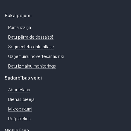
Pakalpojumi
Pamatizziņa
Datu pārraide tiešsaistē
Segmentēto datu atlase
Uzņēmumu novērtēšanas rīki
Datu izmaiņu monitorings
Sadarbības veidi
Abonēšana
Dienas pieeja
Mikropirkumi
Reģistrēties
Meklēšana