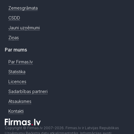
Zemesgrāmata
CSDD
Jauni uzņēmumi
Ziņas
Par mums
Par Firmas.lv
Statistika
Licences
Sadarbības partneri
Atsauksmes
Kontakti
Copyright © Firmas.lv 2007-2026. Firmas.lv ir Latvijas Republikas
Uzņēmumu Reģistra datu atkalizmantotājs. Informācijas avoti: