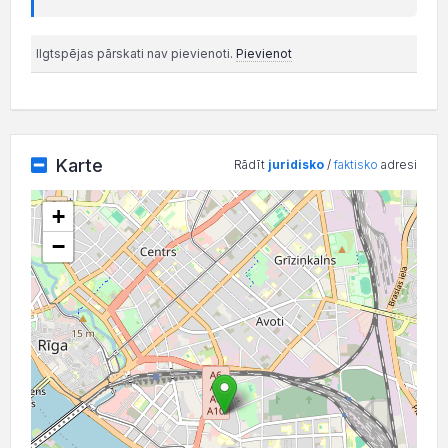
Ilgtspējas pārskati nav pievienoti.
Pievienot
Karte
Rādīt
juridisko
/
faktisko
adresi
+
−