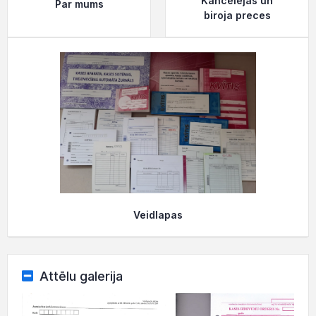
Kancelejas un
Par mums
biroja preces
Veidlapas
Attēlu galerija