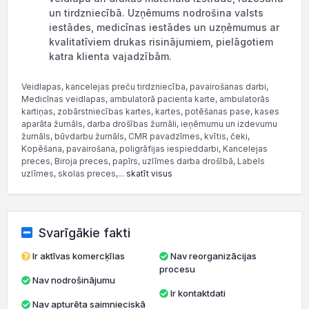
un tirdzniecībā. Uzņēmums nodrošina valsts
iestādes, medicīnas iestādes un uzņēmumus ar
kvalitatīviem drukas risinājumiem, pielāgotiem
katra klienta vajadzībām.
Veidlapas, kancelejas preču tirdzniecība, pavairošanas darbi,
Medicīnas veidlapas, ambulatorā pacienta karte, ambulatorās
kartiņas, zobārstniecības kartes, kartes, potēšanas pase, kases
aparāta žurnāls, darba drošības žurnāli, ieņēmumu un izdevumu
žurnāls, būvdarbu žurnāls, CMR pavadzīmes, kvītis, čeki,
Kopēšana, pavairošana, poligrāfijas iespieddarbi, Kancelejas
preces, Biroja preces, papīrs, uzlīmes darba drošībā, Labels
uzlīmes, skolas preces,...
skatīt visus
Svarīgākie fakti
Ir aktīvas komercķīlas
Nav reorganizācijas
procesu
Nav nodrošinājumu
Ir kontaktdati
Nav apturēta saimnieciskā