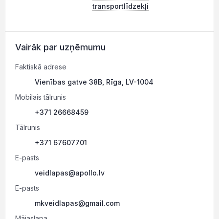
transportlīdzekļi
Vairāk par uzņēmumu
Faktiskā adrese
Vienības gatve 38B, Rīga, LV-1004
Mobilais tālrunis
+371 26668459
Tālrunis
+371 67607701
E-pasts
veidlapas@apollo.lv
E-pasts
mkveidlapas@gmail.com
Mājaslapa