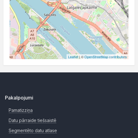
Leaflet
| ©
OpenStreetMap contributors
Pakalpojumi
Pamatizziņa
Datu pārraide tiešsaistē
Segmentēto datu atlase