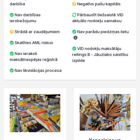
darbība
Negatīvs pašu kapitāls
Nav darbības
Pārbaudīt tiešsaistē VID
ierobežojumu
aktuālo nodokļu samaksu
Strādā ar zaudējumiem
Nav parādu piedziņas lietu
Skatīties AML riskus
VID nodokļu maksātāju
Nav ieraksti
reitings B - Jāuzlabo saistību
maksātnespējas reģistrā
izpilde
Nav likvidācijas procesa