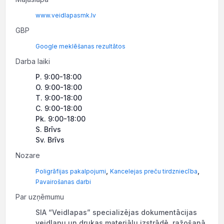
www.veidlapasmk.lv
GBP
Google meklēšanas rezultātos
Darba laiki
P. 9:00-18:00
O. 9:00-18:00
T. 9:00-18:00
C. 9:00-18:00
Pk. 9:00-18:00
S. Brīvs
Sv. Brīvs
Nozare
,
,
Poligrāfijas pakalpojumi
Kancelejas preču tirdzniecība
Pavairošanas darbi
Par uzņēmumu
SIA “Veidlapas” specializējas dokumentācijas
veidlapu un drukas materiālu izstrādē, ražošanā