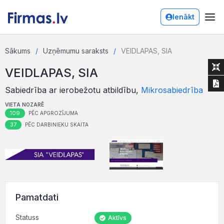
Ienākt
Sākums
Uzņēmumu saraksts
VEIDLAPAS, SIA
VEIDLAPAS, SIA
Sabiedrība ar ierobežotu atbildību,
Mikrosabiedrība
VIETA NOZARĒ
109
PĒC APGROZĪJUMA
37
PĒC DARBINIEKU SKAITA
Pamatdati
Statuss
Aktīvs