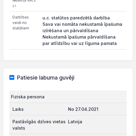
Redakcija NACE
2.1
Darbības
u.c. statūtos paredzētā darbība
veidi no
Sava vai nomāta nekustamā īpašuma
statūtiem
izīrēšana un pārvaldīšana
Nekustamā īpašuma pārvaldīšana
par atlīdzību vai uz līguma pamata
Patiesie labuma guvēji
Fiziska persona
No 27.04.2021
Latvija