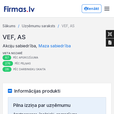
Ienākt
Sākums
Uzņēmumu saraksts
VEF, AS
VEF, AS
Akciju sabiedrība,
Maza sabiedrība
VIETA NOZARĒ
87
PĒC APGROZĪJUMA
276
PĒC PEĻŅAS
28
PĒC DARBINIEKU SKAITA
Informācijas produkti
Pilna izziņa par uzņēmumu