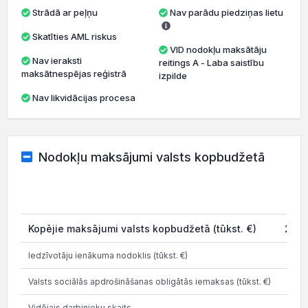
Strādā ar peļņu
Nav parādu piedziņas lietu
Skatīties AML riskus
VID nodokļu maksātāju
Nav ieraksti
reitings A - Laba saistību
maksātnespējas reģistrā
izpilde
Nav likvidācijas procesa
Nodokļu maksājumi valsts kopbudžetā
20
Kopējie maksājumi valsts kopbudžetā (tūkst. €)
280.
Iedzīvotāju ienākuma nodoklis (tūkst. €)
48
Valsts sociālās apdrošināšanas obligātās iemaksas (tūkst. €)
82
Vidējais darbinieku skaits