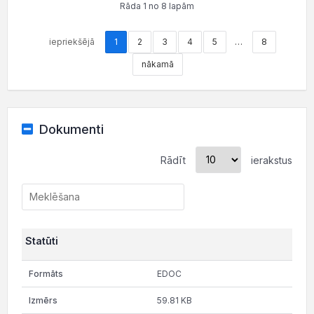
Rāda 1 no 8 lapām
iepriekšējā
1
2
3
4
5
…
8
nākamā
Dokumenti
Rādīt
ierakstus
Statūti
EDOC
59.81 KB