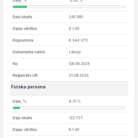
12.65 %
245 981
€ 1.40
€ 344 373
Latvija
08.08.2024
21.08.2024
Fiziska persona
6.31 %
122 727
€ 1.40