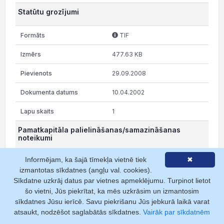
Statūtu grozījumi
TIF
477.63 KB
29.09.2008
10.04.2002
1
Pamatkapitāla palielināšanas/samazināšanas
noteikumi
Informējam, ka šajā tīmekļa vietnē tiek
✖
TIF
izmantotas sīkdatnes (angļu val. cookies).
954.04 KB
Sīkdatne uzkrāj datus par vietnes apmeklējumu. Turpinot lietot
šo vietni, Jūs piekrītat, ka mēs uzkrāsim un izmantosim
29.09.2008
sīkdatnes Jūsu ierīcē. Savu piekrišanu Jūs jebkurā laikā varat
atsaukt, nodzēšot saglabātās sīkdatnes.
Vairāk par sīkdatnēm
10.04.2002