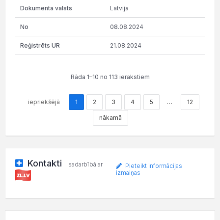
Latvija
08.08.2024
21.08.2024
Rāda 1–10 no 113 ierakstiem
iepriekšējā
1
2
3
4
5
…
12
nākamā
Kontakti
sadarbībā ar
Pieteikt informācijas
izmaiņas