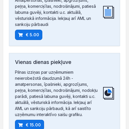
Amatpersonas, īpašnieki, apgrozījums,
peļņa, komercķīlas, nodrošinājumi, patiesā
labuma guvēji, kontakti u.c. aktuālā,
vēsturiskā informācija. Iekļauj arī AML un
sankciju pārbaudi
€ 5.00
Vienas dienas piekļuve
Pilnas izziņas par uzņēmumiem
neierobežotā daudzumā 24h -
amatpersonas, īpašnieki, apgrozījums,
peļņa, komercķīlas, nodrošinājumi, nodokļu
parādi, patiesā labuma guvēji, kontakti u.c.
aktuālā, vēsturiskā informācija. Iekļauj arī
AML un sankciju pārbaudi, kā arī saistīto
uzņēmumu interaktīvo saišu grafiku.
€ 15.00