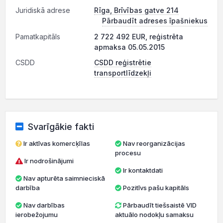
Juridiskā adrese
Rīga, Brīvības gatve 214
Pārbaudīt adreses īpašniekus
Pamatkapitāls
2 722 492 EUR, reģistrēta
apmaksa 05.05.2015
CSDD
CSDD reģistrētie
transportlīdzekļi
Svarīgākie fakti
Ir aktīvas komercķīlas
Nav reorganizācijas
procesu
Ir nodrošinājumi
Ir kontaktdati
Nav apturēta saimnieciskā
darbība
Pozitīvs pašu kapitāls
Nav darbības
Pārbaudīt tiešsaistē VID
ierobežojumu
aktuālo nodokļu samaksu