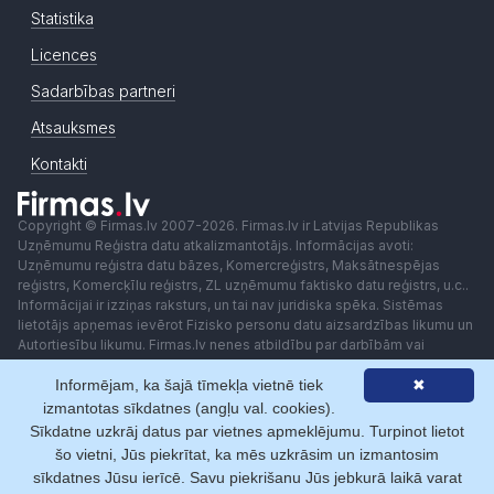
Statistika
Licences
Sadarbības partneri
Atsauksmes
Kontakti
Copyright © Firmas.lv 2007-2026. Firmas.lv ir Latvijas Republikas
Uzņēmumu Reģistra datu atkalizmantotājs. Informācijas avoti:
Uzņēmumu reģistra datu bāzes, Komercreģistrs, Maksātnespējas
reģistrs, Komercķīlu reģistrs, ZL uzņēmumu faktisko datu reģistrs, u.c..
Informācijai ir izziņas raksturs, un tai nav juridiska spēka. Sistēmas
lietotājs apņemas ievērot Fizisko personu datu aizsardzības likumu un
Autortiesību likumu. Firmas.lv nenes atbildību par darbībām vai
lēmumiem, kas balstīti uz saņemto pakalpojumu. Lietotājam aizliegts
Informējam, ka šajā tīmekļa vietnē tiek
✖
izmantot jebkādas automatizētas sistēmas vai iekārtas (robotus)
piekļuvei sistēmai bez rakstiskas saskaņošanas ar Firmas.lv. Galvenā
izmantotas sīkdatnes (angļu val. cookies).
redaktore: Ingūna Pempere.
Sīkdatne uzkrāj datus par vietnes apmeklējumu. Turpinot lietot
Lietošanas noteikumi
Privātuma politika
Norēķini ar
šo vietni, Jūs piekrītat, ka mēs uzkrāsim un izmantosim
sīkdatnes Jūsu ierīcē. Savu piekrišanu Jūs jebkurā laikā varat