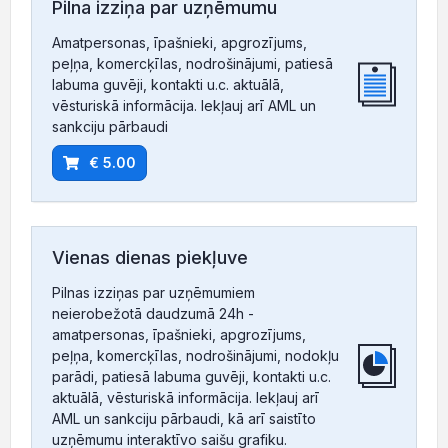
Pilna izziņa par uzņēmumu
Amatpersonas, īpašnieki, apgrozījums,
peļņa, komercķīlas, nodrošinājumi, patiesā
labuma guvēji, kontakti u.c. aktuālā,
vēsturiskā informācija. Iekļauj arī AML un
sankciju pārbaudi
€ 5.00
Vienas dienas piekļuve
Pilnas izziņas par uzņēmumiem
neierobežotā daudzumā 24h -
amatpersonas, īpašnieki, apgrozījums,
peļņa, komercķīlas, nodrošinājumi, nodokļu
parādi, patiesā labuma guvēji, kontakti u.c.
aktuālā, vēsturiskā informācija. Iekļauj arī
AML un sankciju pārbaudi, kā arī saistīto
uzņēmumu interaktīvo saišu grafiku.