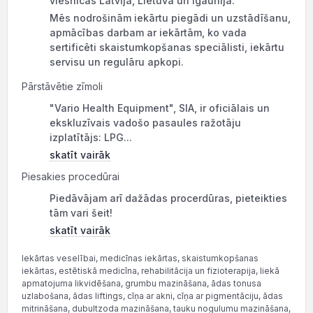
viesnīcas Latvijā, Lietuvā un Igaunijā.
Mēs nodrošinām iekārtu piegādi un uzstādīšanu,
apmācības darbam ar iekārtām, ko vada
sertificēti skaistumkopšanas speciālisti, iekārtu
servisu un regulāru apkopi.
Pārstāvētie zīmoli
"Vario Health Equipment", SIA, ir oficiālais un
ekskluzīvais vadošo pasaules ražotāju
izplatītājs: LPG...
skatīt vairāk
Piesakies procedūrai
Piedāvājam arī dažādas procerdūras, pieteikties
tām vari šeit!
skatīt vairāk
Iekārtas veselībai, medicīnas iekārtas, skaistumkopšanas
iekārtas, estētiskā medicīna, rehabilitācija un fizioterapija, liekā
apmatojuma likvidēšana, grumbu mazināšana, ādas tonusa
uzlabošana, ādas liftings, cīņa ar akni, cīņa ar pigmentāciju, ādas
mitrināšana, dubultzoda mazināšana, tauku nogulumu mazināšana,