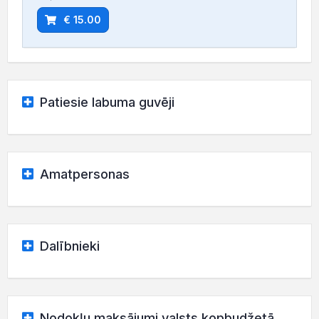
€ 15.00
Patiesie labuma guvēji
Amatpersonas
Dalībnieki
Nodokļu maksājumi valsts kopbudžetā