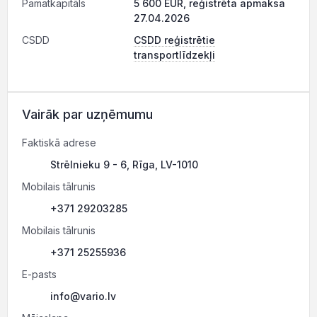
Pamatkapitāls
5 600 EUR, reģistrēta apmaksa
27.04.2026
CSDD
CSDD reģistrētie
transportlīdzekļi
Vairāk par uzņēmumu
Faktiskā adrese
Strēlnieku 9 - 6, Rīga, LV-1010
Mobilais tālrunis
+371 29203285
Mobilais tālrunis
+371 25255936
E-pasts
info@vario.lv