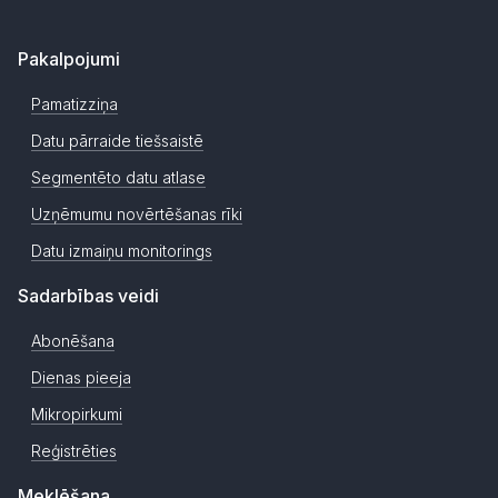
Pakalpojumi
Pamatizziņa
Datu pārraide tiešsaistē
Segmentēto datu atlase
Uzņēmumu novērtēšanas rīki
Datu izmaiņu monitorings
Sadarbības veidi
Abonēšana
Dienas pieeja
Mikropirkumi
Reģistrēties
Meklēšana