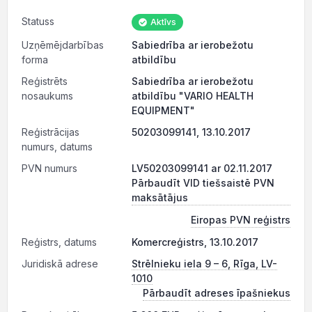
Statuss
Aktīvs
Uzņēmējdarbības
Sabiedrība ar ierobežotu
forma
atbildību
Reģistrēts
Sabiedrība ar ierobežotu
nosaukums
atbildību "VARIO HEALTH
EQUIPMENT"
Reģistrācijas
50203099141, 13.10.2017
numurs, datums
PVN numurs
LV50203099141 ar 02.11.2017
Pārbaudīt VID tiešsaistē PVN
maksātājus
Eiropas PVN reģistrs
Reģistrs, datums
Komercreģistrs, 13.10.2017
Juridiskā adrese
Strēlnieku iela 9 – 6, Rīga, LV-
1010
Pārbaudīt adreses īpašniekus