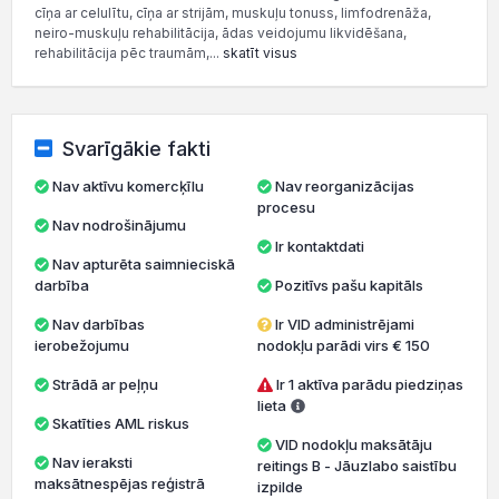
cīņa ar celulītu, cīņa ar strijām, muskuļu tonuss, limfodrenāža,
neiro-muskuļu rehabilitācija, ādas veidojumu likvidēšana,
rehabilitācija pēc traumām,...
skatīt visus
Svarīgākie fakti
Nav aktīvu komercķīlu
Nav reorganizācijas
procesu
Nav nodrošinājumu
Ir kontaktdati
Nav apturēta saimnieciskā
darbība
Pozitīvs pašu kapitāls
Nav darbības
Ir VID administrējami
ierobežojumu
nodokļu parādi virs € 150
Strādā ar peļņu
Ir 1 aktīva parādu piedziņas
lieta
Skatīties AML riskus
VID nodokļu maksātāju
Nav ieraksti
reitings B - Jāuzlabo saistību
maksātnespējas reģistrā
izpilde