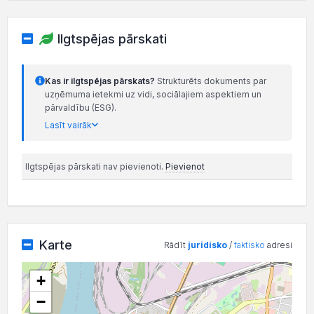
Ilgtspējas pārskati
Kas ir ilgtspējas pārskats?
Strukturēts dokuments par
uzņēmuma ietekmi uz vidi, sociālajiem aspektiem un
pārvaldību (ESG).
Lasīt vairāk
Ilgtspējas pārskati nav pievienoti.
Pievienot
Karte
Rādīt
juridisko
/
faktisko
adresi
+
−