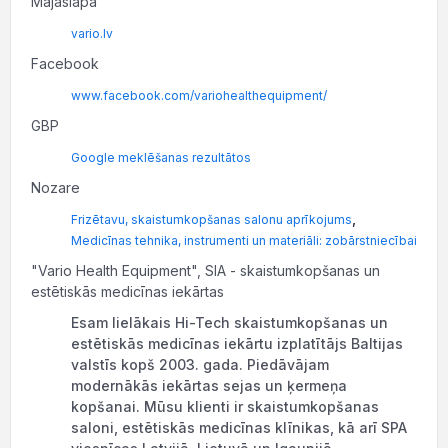
Mājaslapa
vario.lv
Facebook
www.facebook.com/variohealthequipment/
GBP
Google meklēšanas rezultātos
Nozare
,
Frizētavu, skaistumkopšanas salonu aprīkojums
Medicīnas tehnika, instrumenti un materiāli: zobārstniecībai
"Vario Health Equipment", SIA - skaistumkopšanas un
estētiskās medicīnas iekārtas
Esam lielākais Hi-Tech skaistumkopšanas un
estētiskās medicīnas iekārtu izplatītājs Baltijas
valstīs kopš 2003. gada. Piedāvājam
modernākās iekārtas sejas un ķermeņa
kopšanai. Mūsu klienti ir skaistumkopšanas
saloni, estētiskās medicīnas klīnikas, kā arī SPA