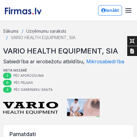
Ienākt
Sākums
Uzņēmumu saraksts
VARIO HEALTH EQUIPMENT, SIA
VARIO HEALTH EQUIPMENT, SIA
Sabiedrība ar ierobežotu atbildību,
Mikrosabiedrība
VIETA NOZARĒ
3
PĒC APGROZĪJUMA
6
PĒC PEĻŅAS
4
PĒC DARBINIEKU SKAITA
Pamatdati