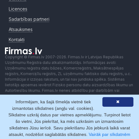
Licences
Sadarbības partneri
Atsauksmes
Kontakti
Copyright © Firmas.lv 2007-2026. Firmas.lv ir Latvijas Republikas
Uzņēmumu Reģistra datu atkalizmantotājs. Informācijas avoti:
Uzņēmumu reģistra datu bāzes, Komercreģistrs, Maksātnespējas
reģistrs, Komercķīlu reģistrs, ZL uzņēmumu faktisko datu reģistrs, u.c..
Informācijai ir izziņas raksturs, un tai nav juridiska spēka. Sistēmas
lietotājs apņemas ievērot Fizisko personu datu aizsardzības likumu un
Autortiesību likumu. Firmas.lv nenes atbildību par darbībām vai
lēmumiem, kas balstīti uz saņemto pakalpojumu. Lietotājam aizliegts
Informējam, ka šajā tīmekļa vietnē tiek
✖
izmantot jebkādas automatizētas sistēmas vai iekārtas (robotus)
piekļuvei sistēmai bez rakstiskas saskaņošanas ar Firmas.lv. Galvenā
izmantotas sīkdatnes (angļu val. cookies).
redaktore: Ingūna Pempere.
Sīkdatne uzkrāj datus par vietnes apmeklējumu. Turpinot lietot
Lietošanas noteikumi
Privātuma politika
Norēķini ar
šo vietni, Jūs piekrītat, ka mēs uzkrāsim un izmantosim
sīkdatnes Jūsu ierīcē. Savu piekrišanu Jūs jebkurā laikā varat
atsaukt, nodzēšot saglabātās sīkdatnes.
Vairāk par sīkdatnēm