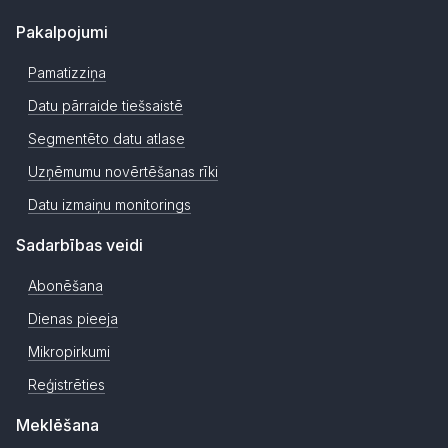
Pakalpojumi
Pamatizziņa
Datu pārraide tiešsaistē
Segmentēto datu atlase
Uzņēmumu novērtēšanas rīki
Datu izmaiņu monitorings
Sadarbības veidi
Abonēšana
Dienas pieeja
Mikropirkumi
Reģistrēties
Meklēšana