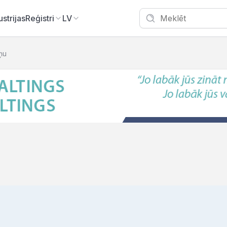
ustrijas
Reģistri
LV
iņu