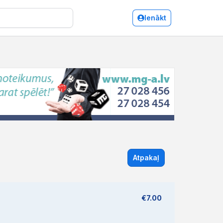
Ienākt
Atpakaļ
€7.00