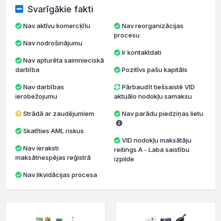
Svarīgākie fakti
Nav aktīvu komercķīlu
Nav reorganizācijas
procesu
Nav nodrošinājumu
Ir kontaktdati
Nav apturēta saimnieciskā
darbība
Pozitīvs pašu kapitāls
Nav darbības
Pārbaudīt tiešsaistē VID
ierobežojumu
aktuālo nodokļu samaksu
Strādā ar zaudējumiem
Nav parādu piedziņas lietu
Skatīties AML riskus
VID nodokļu maksātāju
Nav ieraksti
reitings A - Laba saistību
maksātnespējas reģistrā
izpilde
Nav likvidācijas procesa