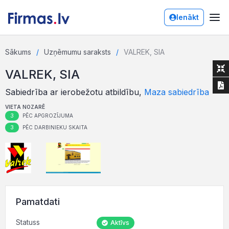
Ienākt
Sākums
Uzņēmumu saraksts
VALREK, SIA
VALREK, SIA
Sabiedrība ar ierobežotu atbildību,
Maza sabiedrība
VIETA NOZARĒ
3
PĒC APGROZĪJUMA
3
PĒC DARBINIEKU SKAITA
Pamatdati
Statuss
Aktīvs