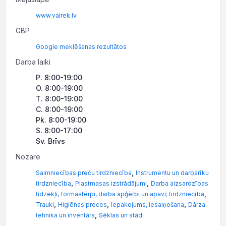
www.valrek.lv
GBP
Google meklēšanas rezultātos
Darba laiki
P. 8:00-19:00
O. 8:00-19:00
T. 8:00-19:00
C. 8:00-19:00
Pk. 8:00-19:00
S. 8:00-17:00
Sv. Brīvs
Nozare
,
Saimniecības preču tirdzniecība
Instrumentu un darbarīku
,
,
tirdzniecība
Plastmasas izstrādājumi
Darba aizsardzības
,
līdzekļi, formastērpi, darba apģērbi un apavi; tirdzniecība
,
,
,
Trauki
Higiēnas preces
Iepakojums, iesaiņošana
Dārza
,
tehnika un inventārs
Sēklas un stādi