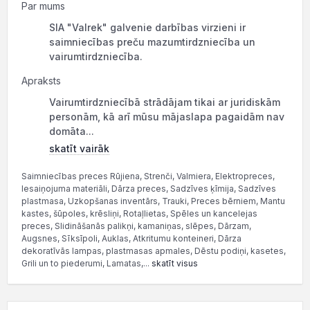
Par mums
SIA "Valrek" galvenie darbības virzieni ir
saimniecības preču mazumtirdzniecība un
vairumtirdzniecība.
Apraksts
Vairumtirdzniecībā strādājam tikai ar juridiskām
personām, kā arī mūsu mājaslapa pagaidām nav
domāta...
skatīt vairāk
Saimniecības preces Rūjiena, Strenči, Valmiera, Elektropreces,
Iesaiņojuma materiāli, Dārza preces, Sadzīves ķīmija, Sadzīves
plastmasa, Uzkopšanas inventārs, Trauki, Preces bērniem, Mantu
kastes, šūpoles, krēsliņi, Rotaļlietas, Spēles un kancelejas
preces, Slidināšanās palikņi, kamaniņas, slēpes, Dārzam,
Augsnes, Sīksīpoli, Auklas, Atkritumu konteineri, Dārza
dekoratīvās lampas, plastmasas apmales, Dēstu podiņi, kasetes,
Grili un to piederumi, Lamatas,...
skatīt visus