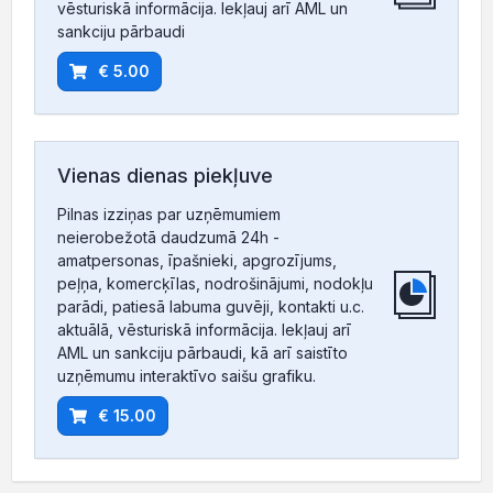
vēsturiskā informācija. Iekļauj arī AML un
sankciju pārbaudi
€ 5.00
Vienas dienas piekļuve
Pilnas izziņas par uzņēmumiem
neierobežotā daudzumā 24h -
amatpersonas, īpašnieki, apgrozījums,
peļņa, komercķīlas, nodrošinājumi, nodokļu
parādi, patiesā labuma guvēji, kontakti u.c.
aktuālā, vēsturiskā informācija. Iekļauj arī
AML un sankciju pārbaudi, kā arī saistīto
uzņēmumu interaktīvo saišu grafiku.
€ 15.00