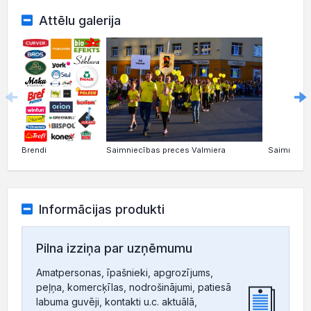
Attēlu galerija
Brendi
Saimniecības preces Valmiera
Saimniecīb
Informācijas produkti
Pilna izziņa par uzņēmumu
Amatpersonas, īpašnieki, apgrozījums,
peļņa, komercķīlas, nodrošinājumi, patiesā
labuma guvēji, kontakti u.c. aktuālā,