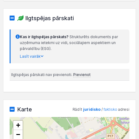
Ilgtspējas pārskati
Kas ir ilgtspējas pārskats?
Strukturēts dokuments par
uzņēmuma ietekmi uz vidi, sociālajiem aspektiem un
pārvaldību (ESG).
Lasīt vairāk
Ilgtspējas pārskati nav pievienoti.
Pievienot
Karte
Rādīt
juridisko
/
faktisko
adresi
+
−