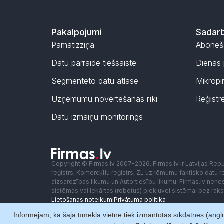
Pakalpojumi
Sadarb
Pamatizziņa
Abonēš
Datu pārraide tiešsaistē
Dienas 
Segmentēto datu atlase
Mikropi
Uzņēmumu novērtēšanas rīki
Reģistr
Datu izmaiņu monitorings
Copyright © Firmas.lv 2007-2026. Firmas.lv ir Latvijas Re
reģistrs, Komercķīlu reģistrs, ZL uzņēmumu faktisko datu reģ
aizsardzības likumu un Autortiesību likumu. Firmas.lv nen
sistēmas vai iekārtas (robotus) piekļuvei sistēmai bez ra
Lietošanas noteikumi
Privātuma politika
Informējam, ka šajā tīmekļa vietnē tiek izmantotas sīkdatnes (angļu