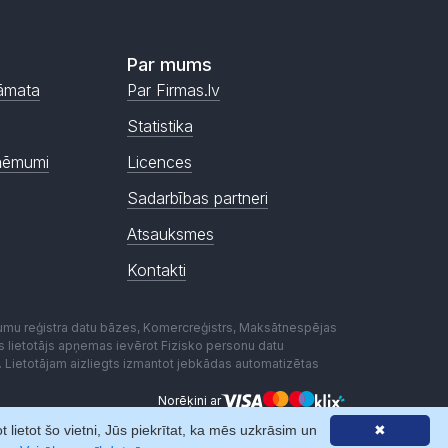
Par mums
āmata
Par Firmas.lv
Statistika
ņēmumi
Licences
Sadarbības partneri
Atsauksmes
Kontakti
mumu reģistra datu bāzes, Komercreģistrs, Maksātnespējas
ēmas lietotājs apņemas ievērot Fizisko personu datu
. Lietotājam aizliegts izmantot jebkādas automatizētas
Norēķini ar
lietot šo vietni, Jūs piekrītat, ka mēs uzkrāsim un
✖