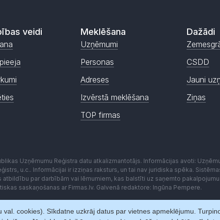
ības veidi
Meklēšana
Dažādi
ana
Uzņēmumi
Zemesgr
pieeja
Personas
CSDD
rkumi
Adreses
Jauni uz
ēties
Izvērstā meklēšana
Ziņas
TOP firmas
publikas Uzņēmumu Reģistra datu atkalizmantotājs. Informācijas avoti: Uzņē
istrs, u.c.. Informācijai ir izziņas raksturs, un tai nav juridiska spēka. Sist
es atbildību par darbībām vai lēmumiem, kas balstīti uz saņemto pakalpojumu
kstiskas saskaņošanas ar Firmas.lv. Galvenā redaktore: Ingūna Pempere.
 val. cookies). Sīkdatne uzkrāj datus par vietnes apmeklējumu. Turpinot 