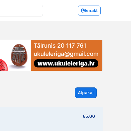
Ienākt
Atpakaļ
€5.00